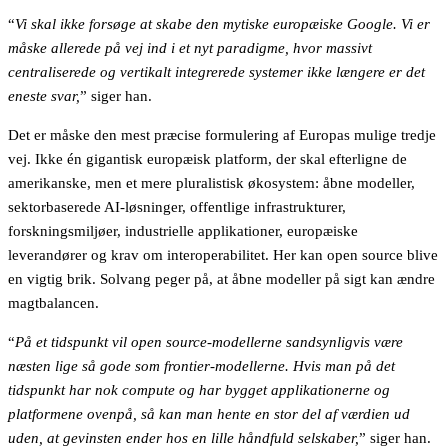
“
Vi skal ikke forsøge at skabe den mytiske europæiske Google. Vi er
måske allerede på vej ind i et nyt paradigme, hvor massivt
centraliserede og vertikalt integrerede systemer ikke længere er det
eneste svar,
” siger han.
Det er måske den mest præcise formulering af Europas mulige tredje
vej. Ikke én gigantisk europæisk platform, der skal efterligne de
amerikanske, men et mere pluralistisk økosystem: åbne modeller,
sektorbaserede AI-løsninger, offentlige infrastrukturer,
forskningsmiljøer, industrielle applikationer, europæiske
leverandører og krav om interoperabilitet. Her kan open source blive
en vigtig brik. Solvang peger på, at åbne modeller på sigt kan ændre
magtbalancen.
“
På et tidspunkt vil open source-modellerne sandsynligvis være
næsten lige så gode som frontier-modellerne. Hvis man på det
tidspunkt har nok compute og har bygget applikationerne og
platformene ovenpå, så kan man hente en stor del af værdien ud
uden, at gevinsten ender hos en lille håndfuld selskaber,
” siger han.