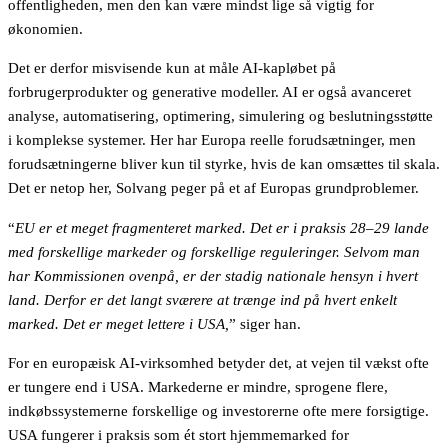
offentligheden, men den kan være mindst lige så vigtig for
økonomien.
Det er derfor misvisende kun at måle AI-kapløbet på
forbrugerprodukter og generative modeller. AI er også avanceret
analyse, automatisering, optimering, simulering og beslutningsstøtte
i komplekse systemer. Her har Europa reelle forudsætninger, men
forudsætningerne bliver kun til styrke, hvis de kan omsættes til skala.
Det er netop her, Solvang peger på et af Europas grundproblemer.
“
EU er et meget fragmenteret marked. Det er i praksis 28–29 lande
med forskellige markeder og forskellige reguleringer. Selvom man
har Kommissionen ovenpå, er der stadig nationale hensyn i hvert
land. Derfor er det langt sværere at trænge ind på hvert enkelt
marked. Det er meget lettere i USA,
” siger han.
For en europæisk AI-virksomhed betyder det, at vejen til vækst ofte
er tungere end i USA. Markederne er mindre, sprogene flere,
indkøbssystemerne forskellige og investorerne ofte mere forsigtige.
USA fungerer i praksis som ét stort hjemmemarked for