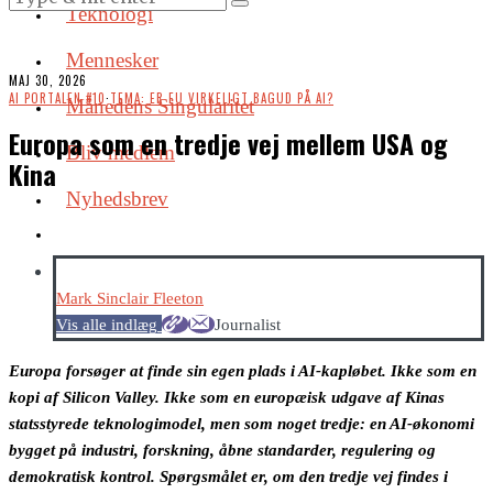
Teknologi
Mennesker
MAJ 30, 2026
AI PORTALEN #10
·
TEMA: ER EU VIRKELIGT BAGUD PÅ AI?
Månedens Singularitet
Europa som en tredje vej mellem USA og
Bliv medlem
Kina
Nyhedsbrev
Mark Sinclair Fleeton
Vis alle indlæg
Journalist
Europa forsøger at finde sin egen plads i AI-kapløbet. Ikke som en
kopi af Silicon Valley. Ikke som en europæisk udgave af Kinas
statsstyrede teknologimodel, men som noget tredje: en AI-økonomi
bygget på industri, forskning, åbne standarder, regulering og
demokratisk kontrol. Spørgsmålet er, om den tredje vej findes i