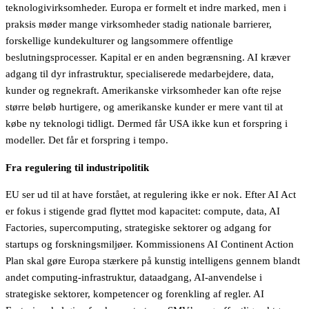
teknologivirksomheder. Europa er formelt et indre marked, men i
praksis møder mange virksomheder stadig nationale barrierer,
forskellige kundekulturer og langsommere offentlige
beslutningsprocesser. Kapital er en anden begrænsning. AI kræver
adgang til dyr infrastruktur, specialiserede medarbejdere, data,
kunder og regnekraft. Amerikanske virksomheder kan ofte rejse
større beløb hurtigere, og amerikanske kunder er mere vant til at
købe ny teknologi tidligt. Dermed får USA ikke kun et forspring i
modeller. Det får et forspring i tempo.
Fra regulering til industripolitik
EU ser ud til at have forstået, at regulering ikke er nok. Efter AI Act
er fokus i stigende grad flyttet mod kapacitet: compute, data, AI
Factories, supercomputing, strategiske sektorer og adgang for
startups og forskningsmiljøer. Kommissionens AI Continent Action
Plan skal gøre Europa stærkere på kunstig intelligens gennem blandt
andet computing-infrastruktur, dataadgang, AI-anvendelse i
strategiske sektorer, kompetencer og forenkling af regler. AI