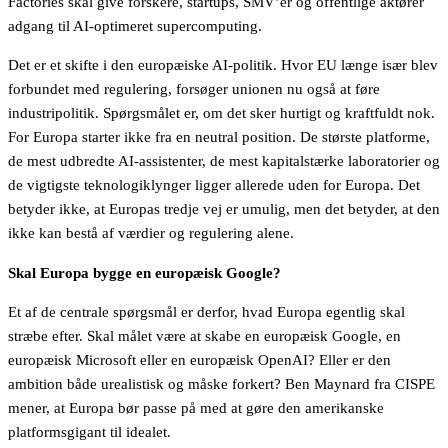
Factories skal give forskere, startups, SMV’er og offentlige aktører
adgang til AI-optimeret supercomputing.
Det er et skifte i den europæiske AI-politik. Hvor EU længe især blev
forbundet med regulering, forsøger unionen nu også at føre
industripolitik. Spørgsmålet er, om det sker hurtigt og kraftfuldt nok.
For Europa starter ikke fra en neutral position. De største platforme,
de mest udbredte AI-assistenter, de mest kapitalstærke laboratorier og
de vigtigste teknologiklynger ligger allerede uden for Europa. Det
betyder ikke, at Europas tredje vej er umulig, men det betyder, at den
ikke kan bestå af værdier og regulering alene.
Skal Europa bygge en europæisk Google?
Et af de centrale spørgsmål er derfor, hvad Europa egentlig skal
stræbe efter. Skal målet være at skabe en europæisk Google, en
europæisk Microsoft eller en europæisk OpenAI? Eller er den
ambition både urealistisk og måske forkert? Ben Maynard fra CISPE
mener, at Europa bør passe på med at gøre den amerikanske
platformsgigant til idealet.