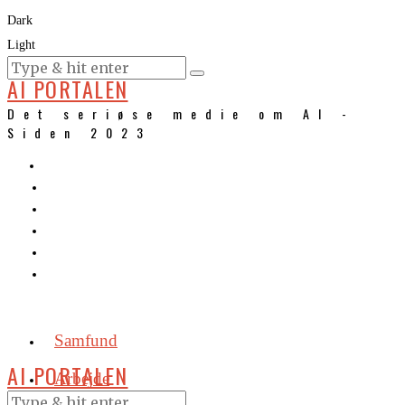
Dark
Light
KURSER
AI PORTALEN
Det seriøse medie om AI -
Siden 2023
Samfund
AI PORTALEN
Arbejde