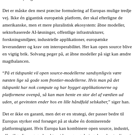
Det er måske den mest præcise formulering af Europas mulige tredje
vej. Ikke én gigantisk europæisk platform, der skal efterligne de
amerikanske, men et mere pluralistisk økosystem: åbne modeller,
sektorbaserede AI-løsninger, offentlige infrastrukturer,
forskningsmiljøer, industrielle applikationer, europæiske
leverandører og krav om interoperabilitet. Her kan open source blive
en vigtig brik. Solvang peger på, at åbne modeller på sigt kan ændre
magtbalancen.
“
På et tidspunkt vil open source-modellerne sandsynligvis være
næsten lige så gode som frontier-modellerne. Hvis man på det
tidspunkt har nok compute og har bygget applikationerne og
platformene ovenpå, så kan man hente en stor del af værdien ud
uden, at gevinsten ender hos en lille håndfuld selskaber,
” siger han.
Det er ikke en garanti, men det er en strategi, der passer bedre til
Europas styrker end forsøget på at skabe én dominerende
platformsgigant. Hvis Europa kan kombinere open source, industri,