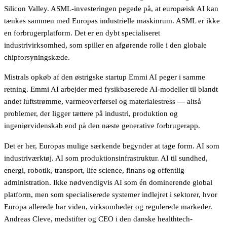
Silicon Valley. ASML-investeringen pegede på, at europæisk AI kan
tænkes sammen med Europas industrielle maskinrum. ASML er ikke
en forbrugerplatform. Det er en dybt specialiseret
industrivirksomhed, som spiller en afgørende rolle i den globale
chipforsyningskæde.
Mistrals opkøb af den østrigske startup Emmi AI peger i samme
retning. Emmi AI arbejder med fysikbaserede AI-modeller til blandt
andet luftstrømme, varmeoverførsel og materialestress — altså
problemer, der ligger tættere på industri, produktion og
ingeniørvidenskab end på den næste generative forbrugerapp.
Det er her, Europas mulige særkende begynder at tage form. AI som
industriværktøj. AI som produktionsinfrastruktur. AI til sundhed,
energi, robotik, transport, life science, finans og offentlig
administration. Ikke nødvendigvis AI som én dominerende global
platform, men som specialiserede systemer indlejret i sektorer, hvor
Europa allerede har viden, virksomheder og regulerede markeder.
Andreas Cleve, medstifter og CEO i den danske healthtech-