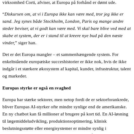
virksomhed Corti, afviser, at Europa på forhånd er dømt ude.
“
Diskursen om, at vi i Europa ikke kan være med, tror jeg ikke er
sand. Jeg synes både Stockholm, London, Paris og mange andre
steder beviser, at vi godt kan være med. Vi skal bare blive ved med at
skabe et system, der er i stand til at kreere nye bud på den næste
vinder,
” siger han.
Det er det Europa mangler – et sammenhængende system. For
enkeltstående europæiske succeshistorier er ikke nok, hvis de ikke
indgår i et stærkere økosystem af kapital, kunder, infrastruktur, talent
og markeder.
Europas styrke er også en svaghed
Europa har stærke sektorer, men netop fordi de er sektorforankrede,
bliver Europas AI-styrker ofte mindre synlige end de amerikanske.
En ny chatbot kan få millioner af brugere på kort tid. En AI-løsning
til lægemiddeludvikling, produktionsoptimering, klinisk
beslutningsstøtte eller energisystemer er mindre synlig i