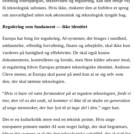
offentlig efterspørgsel, sektorviden og regulering, kan den tredje vej
få teknologisk substans. Hvis ikke, risikerer den at forblive et sprog
om ansvarlighed uden nok økonomisk og teknologisk tyngde bag.
Regulering som fundament — ikke identitet
Europa har brug for regulering. AI-systemer, der bruges i sundhed,
uddannelse, offentlig forvaltning, finans og arbejdsliv, skal ikke kun
vurderes på hastighed og effektivitet. De skal også kunne
dokumenteres, kontrolleres og forstås, men flere kilder advarer mod,
at regulering bliver Europas primære teknologiske identitet. Andreas
Cleve mener, at Europa skal passe på med kun at se sig selv som
den, der skal tæmme teknologien.
“
Hvis vi bare vil være forstandere på at regulere teknologien, fordi vi
tror, den vil os det ondt, så kommer vi ikke til at skabe en generation
af unge mennesker, der har lyst til at tage del i den,
” siger han.
Det er en kulturkritik mere end en teknisk pointe. Hvis unge
europæere primært møder AI som noget farligt, der skal begrænses,
bliver det sværere at skabe den teknologiske selvtillid, der skal til for