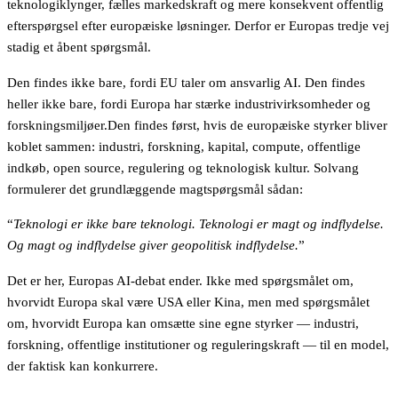
teknologiklynger, fælles markedskraft og mere konsekvent offentlig
efterspørgsel efter europæiske løsninger. Derfor er Europas tredje vej
stadig et åbent spørgsmål.
Den findes ikke bare, fordi EU taler om ansvarlig AI. Den findes
heller ikke bare, fordi Europa har stærke industrivirksomheder og
forskningsmiljøer.Den findes først, hvis de europæiske styrker bliver
koblet sammen: industri, forskning, kapital, compute, offentlige
indkøb, open source, regulering og teknologisk kultur. Solvang
formulerer det grundlæggende magtspørgsmål sådan:
“
Teknologi er ikke bare teknologi. Teknologi er magt og indflydelse.
Og magt og indflydelse giver geopolitisk indflydelse.
”
Det er her, Europas AI-debat ender. Ikke med spørgsmålet om,
hvorvidt Europa skal være USA eller Kina, men med spørgsmålet
om, hvorvidt Europa kan omsætte sine egne styrker — industri,
forskning, offentlige institutioner og reguleringskraft — til en model,
der faktisk kan konkurrere.