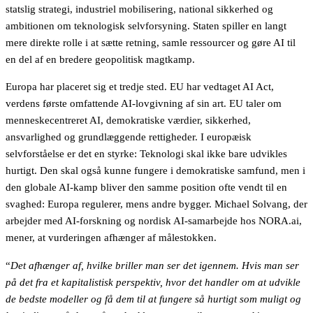
statslig strategi, industriel mobilisering, national sikkerhed og
ambitionen om teknologisk selvforsyning. Staten spiller en langt
mere direkte rolle i at sætte retning, samle ressourcer og gøre AI til
en del af en bredere geopolitisk magtkamp.
Europa har placeret sig et tredje sted. EU har vedtaget AI Act,
verdens første omfattende AI-lovgivning af sin art. EU taler om
menneskecentreret AI, demokratiske værdier, sikkerhed,
ansvarlighed og grundlæggende rettigheder. I europæisk
selvforståelse er det en styrke: Teknologi skal ikke bare udvikles
hurtigt. Den skal også kunne fungere i demokratiske samfund, men i
den globale AI-kamp bliver den samme position ofte vendt til en
svaghed: Europa regulerer, mens andre bygger. Michael Solvang, der
arbejder med AI-forskning og nordisk AI-samarbejde hos NORA.ai,
mener, at vurderingen afhænger af målestokken.
“
Det afhænger af, hvilke briller man ser det igennem. Hvis man ser
på det fra et kapitalistisk perspektiv, hvor det handler om at udvikle
de bedste modeller og få dem til at fungere så hurtigt som muligt og