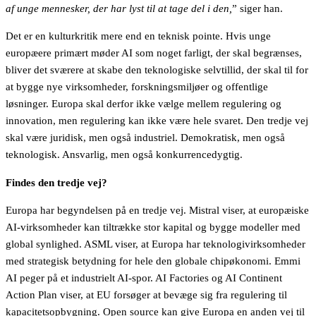
af unge mennesker, der har lyst til at tage del i den,
” siger han.
Det er en kulturkritik mere end en teknisk pointe. Hvis unge
europæere primært møder AI som noget farligt, der skal begrænses,
bliver det sværere at skabe den teknologiske selvtillid, der skal til for
at bygge nye virksomheder, forskningsmiljøer og offentlige
løsninger. Europa skal derfor ikke vælge mellem regulering og
innovation, men regulering kan ikke være hele svaret. Den tredje vej
skal være juridisk, men også industriel. Demokratisk, men også
teknologisk. Ansvarlig, men også konkurrencedygtig.
Findes den tredje vej?
Europa har begyndelsen på en tredje vej. Mistral viser, at europæiske
AI-virksomheder kan tiltrække stor kapital og bygge modeller med
global synlighed. ASML viser, at Europa har teknologivirksomheder
med strategisk betydning for hele den globale chipøkonomi. Emmi
AI peger på et industrielt AI-spor. AI Factories og AI Continent
Action Plan viser, at EU forsøger at bevæge sig fra regulering til
kapacitetsopbygning. Open source kan give Europa en anden vej til