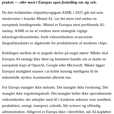
praksis — eller mest i Europas egen fortælling om sig selv.
Da den hollandske chipudstyrsgigant ASML i 2025 gik ind som
storinvestor i franske Mistral AI, var det mere end endnu en
europæisk fundingrunde. Mistral er Europas mest profilerede AI-
startup. ASML er en af verdens mest strategisk vigtige
teknologivirksomheder, fordi virksomhedens avancerede
litografimaskiner er afgørende for produktionen af moderne chips.
Koblingen mellem de to pegede derfor på noget større: Måske skal
Europas AI-strategi ikke først og fremmest handle om at skabe en
europæisk kopi af OpenAI, Google eller Microsoft. Måske ligger
Europas mulighed snarere i at koble kunstig intelligens til de
industrielle styrker, kontinentet allerede har.
For Europa mangler ikke industri. Det mangler ikke forskning. Det
mangler ikke reguleringskraft. Det mangler heller ikke specialiserede
virksomheder, der arbejder med AI i konkrete sektorer som sundhed,
produktion, energi, transport, robotik, life science og offentlig
administration. Alligevel er Europa ikke i førerfeltet, når AI-kapløbet