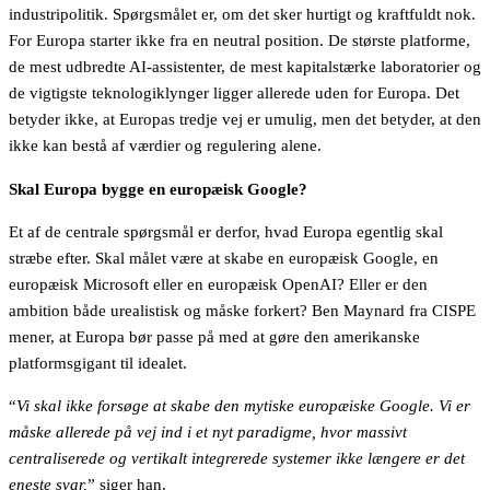
industripolitik. Spørgsmålet er, om det sker hurtigt og kraftfuldt nok.
For Europa starter ikke fra en neutral position. De største platforme,
de mest udbredte AI-assistenter, de mest kapitalstærke laboratorier og
de vigtigste teknologiklynger ligger allerede uden for Europa. Det
betyder ikke, at Europas tredje vej er umulig, men det betyder, at den
ikke kan bestå af værdier og regulering alene.
Skal Europa bygge en europæisk Google?
Et af de centrale spørgsmål er derfor, hvad Europa egentlig skal
stræbe efter. Skal målet være at skabe en europæisk Google, en
europæisk Microsoft eller en europæisk OpenAI? Eller er den
ambition både urealistisk og måske forkert? Ben Maynard fra CISPE
mener, at Europa bør passe på med at gøre den amerikanske
platformsgigant til idealet.
“
Vi skal ikke forsøge at skabe den mytiske europæiske Google. Vi er
måske allerede på vej ind i et nyt paradigme, hvor massivt
centraliserede og vertikalt integrerede systemer ikke længere er det
eneste svar,
” siger han.