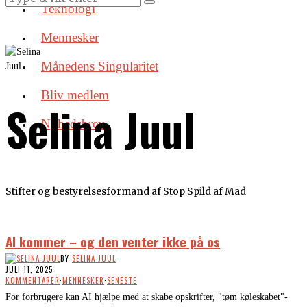
Teknologi
Mennesker
Månedens Singularitet
Bliv medlem
Selina Juul
Nyhedsbrev
Stifter og bestyrelsesformand af Stop Spild af Mad
AI kommer – og den venter ikke på os
BY
SELINA JUUL
JULI 11, 2025
KOMMENTARER
·
MENNESKER
·
SENESTE
For forbrugere kan AI hjælpe med at skabe opskrifter, "tøm køleskabet"-