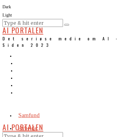
Dark
Light
KURSER
AI PORTALEN
Det seriøse medie om AI -
Siden 2023
Samfund
AI PORTALEN
Arbejde