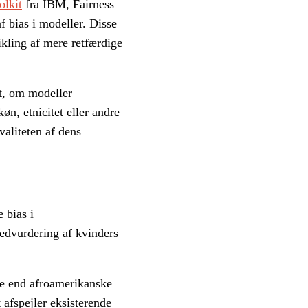
olkit
fra IBM, Fairness
f bias i modeller. Disse
ikling af mere retfærdige
et, om modeller
øn, etnicitet eller andre
valiteten af dens
 bias i
nedvurdering af kvinders
ge end afroamerikanske
 afspejler eksisterende