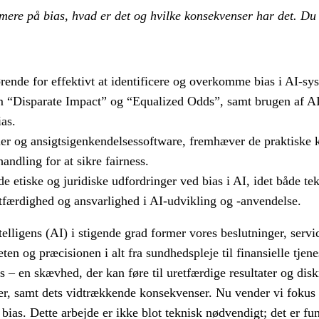
r­me­re på bias, hvad er det og hvil­ke kon­se­kven­ser har det. 
rende for effektivt at identificere og overkomme bias i AI-sy
m “Disparate Impact” og “Equalized Odds”, samt brugen af AI 
as.
mer og ansigtsigenkendelsessoftware, fremhæver de praktiske 
dling for at sikre fairness.
de etiske og juridiske udfordringer ved bias i AI, idet både t
etfærdighed og ansvarlighed i AI-udvikling og -anvendelse.
telligens (AI) i stigende grad former vores beslutninger, servic
eten og præcisionen i alt fra sundhedspleje til finansielle tjene
– en skævhed, der kan føre til uretfærdige resultater og disk
ærer, samt dets vidtrækkende konsekvenser. Nu vender vi fokus 
as. Dette arbejde er ikke blot teknisk nødvendigt; det er fund