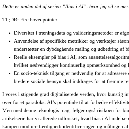
Det­te er anden del af se­ri­en ”Bias i AI”, hvor jeg vil se næ
TL;DR: Fire hovedpointer
Diversitet i træningsdata og valideringsmetoder er afgø
Anvendelse af specifikke metrikker og værktøjer såso
understøtter en dybdegående måling og udbedring af bi
Reelle eksempler på bias i AI, som ansættelsesalgorit
hvilket nødvendiggør kontinuerlig opmærksomhed og han
En socio-teknisk tilgang er nødvendig for at adressere 
bredere sociale hensyn skal inddrages for at fremme r
I vores i stigende grad digitaliserede verden, hvor kunstig in
over for et paradoks. AI’s potentiale til at forbedre effektivit
Men med denne teknologis magt følger også risikoen for bias 
artikelserie har vi allerede udforsket, hvad bias i AI indeb
kampen mod uretfærdighed: identificeringen og målingen af bi