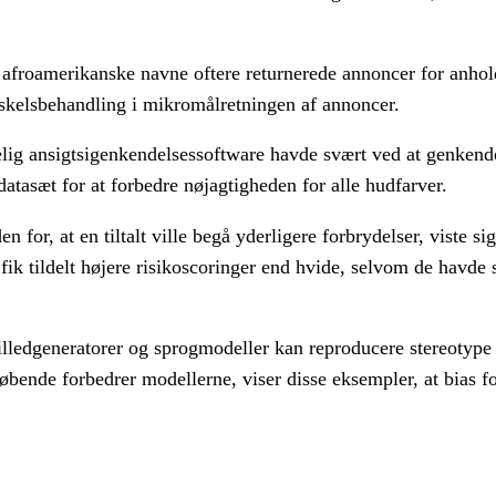
 afroamerikanske navne oftere returnerede annoncer for anhol
skelsbehandling i mikromålretningen af annoncer.
ig ansigtsigenkendelsessoftware havde svært ved at genkend
atasæt for at forbedre nøjagtigheden for alle hudfarver.
for, at en tiltalt ville begå yderligere forbrydelser, viste s
re fik tildelt højere risikoscoringer end hvide, selvom de hav
illedgeneratorer og sprogmodeller kan reproducere stereotype 
øbende forbedrer modellerne, viser disse eksempler, at bias f