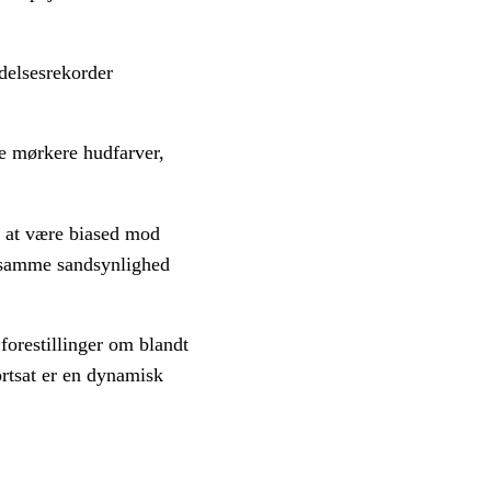
delsesrekorder
e mørkere hudfarver,
ig at være biased mod
de samme sandsynlighed
forestillinger om blandt
ortsat er en dynamisk