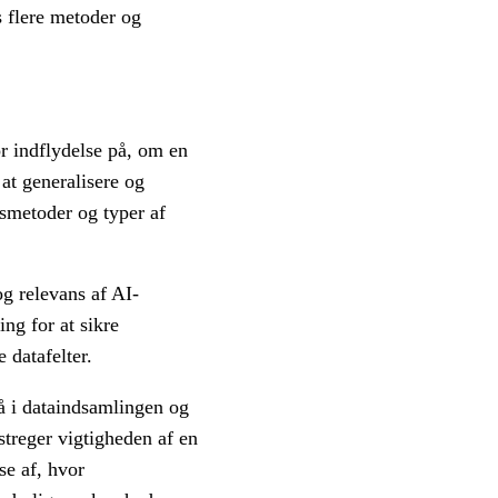
es flere metoder og
or indflydelse på, om en
at generalisere og
smetoder og typer af
g relevans af AI-
ng for at sikre
e datafelter.
tå i dataindsamlingen og
streger vigtigheden af en
se af, hvor