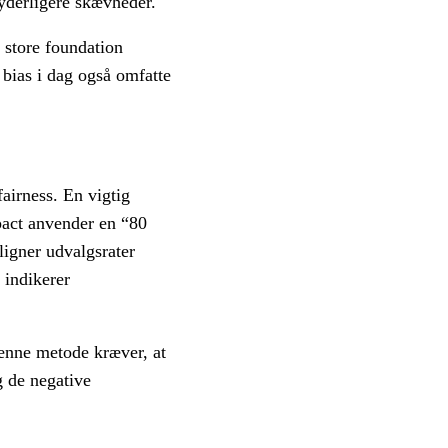
yderligere skævheder.
 store foundation
 bias i dag også omfatte
airness. En vigtig
pact anvender en “80
ligner udvalgsrater
 indikerer
Denne metode kræver, at
g de negative