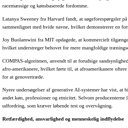
racemæssige og kønsbaserede fordomme.
Latanya Sweeney fra Harvard fandt, at søgeforespørgsler på
sammenlignet med hvide navne, hvilket demonstrerer en for
Joy Buolamwini fra MIT opdagede, at kommercielt tilgængel
hvilket understreger behovet for mere mangfoldige træningsd
COMPAS-algoritmen, anvendt til at forudsige sandsynligheden 
afro-amerikanere, hvilket førte til, at afroamerikanere ofte
for at genovertræde.
Nyere undersøgelser af generative AI-systemer har vist, at b
andet køn, professioner og etnicitet. Selvom producenterne l
udfordring, som kræver løbende test og overvågning.
Retfærdighed, ansvarlighed og menneskelig indflydelse