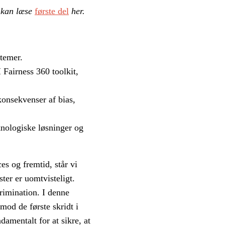
Du kan læse
første del
her.
stemer.
Fairness 360 toolkit,
konsekvenser af bias,
eknologiske løsninger og
es og fremtid, står vi
ster er uomtvisteligt.
rimination. I denne
mod de første skridt i
amentalt for at sikre, at