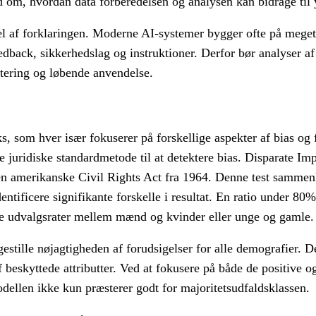
 om, hvordan data forberedelsen og analysen kan bidrage til 
del af forklaringen. Moderne AI-systemer bygger ofte på meget
back, sikkerhedslag og instruktioner. Derfor bør analyser af
ntering og løbende anvendelse.
 som hver især fokuserer på forskellige aspekter af bias og f
 juridiske standardmetode til at detektere bias. Disparate Im
 den amerikanske Civil Rights Act fra 1964. Denne test sammen
ntificere signifikante forskelle i resultat. En ratio under 80%
måle udvalgsrater mellem mænd og kvinder eller unge og gamle.
gestille nøjagtigheden af forudsigelser for alle demografier. 
 beskyttede attributter. Ved at fokusere på både de positive o
odellen ikke kun præsterer godt for majoritetsudfaldsklassen.