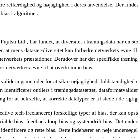
 sikre retfærdighed og nøjagtighed i deres anvendelse. Der find
bias i algoritmer.
jitsu Ltd., har fundet, at diversitet i træningsdata har en st
 at mens datasæt-diversitet kan forbedre netværkets evne til 
etværkets præstationer. Derudover har det specifikke træning
or netværkets evne til at overkomme bias.
valideringsmetoder for at sikre nøjagtighed, fuldstændighed o
dentificerer outliers i træningsdatasættet, dataformatvalideri
g for at bekræfte, at korrekte datatyper er til stede i de rigtig
eative tech-freelancere) forskellige typer af bias, der kan ops
able bias, feedback loop bias og systemdrift bias. Det under
dentificere og rette bias. Dette indebærer en nøje undersøgel