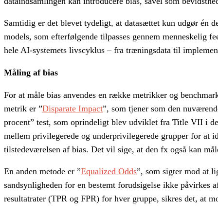
dataindsamlingen kan introducere bias, såvel som bevidsthed
Samtidig er det blevet tydeligt, at datasættet kun udgør én 
models, som efterfølgende tilpasses gennem menneskelig feed
hele AI-systemets livscyklus – fra træningsdata til impleme
Måling af bias
For at måle bias anvendes en række metrikker og benchmarks,
metrik er ”
Disparate Impact
”, som tjener som den nuværende
procent” test, som oprindeligt blev udviklet fra Title VII i
mellem privilegerede og underprivilegerede grupper for at ide
tilstedeværelsen af bias. Det vil sige, at den fx også kan 
En anden metode er ”
Equalized Odds
”, som sigter mod at li
sandsynligheden for en bestemt forudsigelse ikke påvirkes af
resultatrater (TPR og FPR) for hver gruppe, sikres det, at m