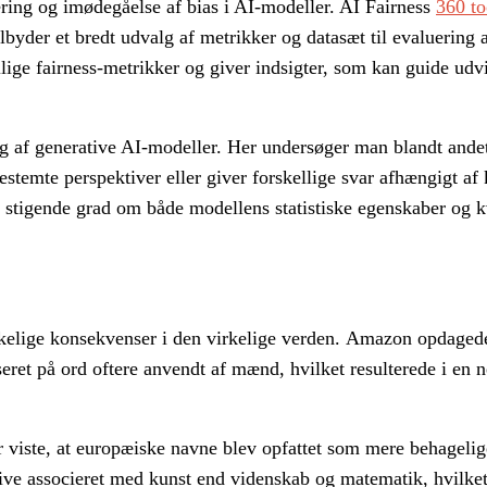
icering og imødegåelse af bias i AI-modeller. AI Fairness
360 to
ilbyder et bredt udvalg af metrikker og datasæt til evaluering a
llige fairness-metrikker og giver indsigter, som kan guide udv
ing af generative AI-modeller. Her undersøger man blandt and
stemte perspektiver eller giver forskellige svar afhængigt af k
 i stigende grad om både modellens statistiske egenskaber og k
kelige konsekvenser i den virkelige verden.
Amazon opdagede
seret på ord oftere anvendt af mænd, hvilket resulterede i en 
r viste, at europæiske navne blev opfattet som mere behageli
blive associeret med kunst end videnskab og matematik, hvilket