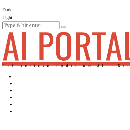
Dark
Light
AI PORTA
KURSER
Det seriøse medie om AI - Si