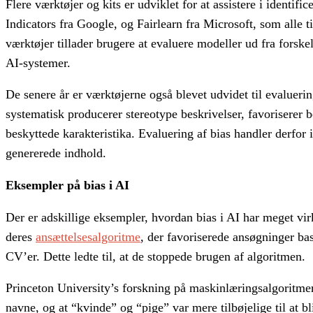
Flere værktøjer og kits er udviklet for at assistere i identif
Indicators fra Google, og Fairlearn fra Microsoft, som alle t
værktøjer tillader brugere at evaluere modeller ud fra forske
AI-systemer.
De senere år er værktøjerne også blevet udvidet til evaluer
systematisk producerer stereotype beskrivelser, favoriserer be
beskyttede karakteristika. Evaluering af bias handler derfor
genererede indhold.
Eksempler på bias i AI
Der er adskillige eksempler, hvordan bias i AI har meget vir
deres
ansættelsesalgoritme
, der favoriserede ansøgninger ba
CV’er. Dette ledte til, at de stoppede brugen af algoritmen.
Princeton University’s forskning på maskinlæringsalgoritme
navne, og at “kvinde” og “pige” var mere tilbøjelige til at 