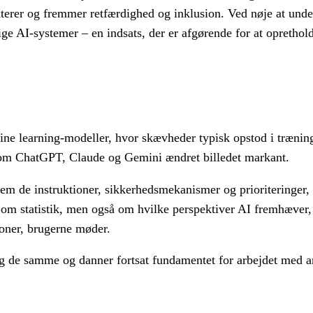
terer og fremmer retfærdighed og inklusion. Ved nøje at unde
e AI-systemer – en indsats, der er afgørende for at opretholde 
ne learning-modeller, hvor skævheder typisk opstod i træning
som ChatGPT, Claude og Gemini ændret billedet markant.
em de instruktioner, sikkerhedsmekanismer og prioriteringer,
 om statistik, men også om hvilke perspektiver AI fremhæver,
ioner, brugerne møder.
og de samme og danner fortsat fundamentet for arbejdet med a