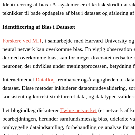
Identificering af bias i AI-systemer er et kritisk skridt i at
teknikker til både opdagelse af bias i datasæt og afsløring af 
Identificering af Bias i Datasæt
Forskere ved MIT
, i samarbejde med Harvard University og Fu
neural netværk kan overkomme bias. En vigtig observation er,
dermed overkomme bias, kan for meget diversitet nedsætte n
neuroner, der udvikles under træningsprocessen, betydning f
Internetmediet
Datafloq
fremhæver også vigtigheden af data 
datasæt. Disse metoder inkluderer dataområdevalidering, som i
konsistent og korrekt struktureret data, og datatypen validerin
I et blogindlæg diskuterer
Twine netværket
(et netværk af kr
bearbejdningen, herunder samfundsmæssig bias, udeladte vari
omhyggelig dataindsamling, forbehandling og analyse for at i