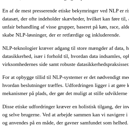
En af de mest presserende etiske bekymringer ved NLP er risi
datasæt, der ofte indeholder skævheder, hvilket kan føre til,
unfair behandling af visse grupper, baseret på køn, race, alder
skabe NLP-løsninger, der er retfærdige og inkluderende.
NLP-teknologier kræver adgang til store mængder af data, he
datasikkerhed, især i forhold til, hvordan data indsamles, o
virksomhedernes side samt robuste datasikkerhedspraksisser
For at opbygge tillid til NLP-systemer er det nødvendigt m
hvordan beslutninger træffes. Udfordringen ligger i at gøre 
mekanismer på plads, der gør det muligt at stille udviklerne 
Disse etiske udfordringer kræver en holistisk tilgang, der inv
og selve brugerne. Ved at arbejde sammen kan vi navigere i 
og anvendes på en måde, der gavner samfundet som helhed.