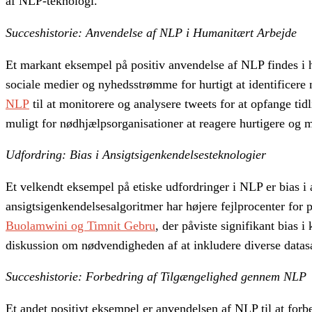
af NLP-teknologi.
Succeshistorie: Anvendelse af NLP i Humanitært Arbejde
Et markant eksempel på positiv anvendelse af NLP findes i h
sociale medier og nyhedsstrømme for hurtigt at identificere 
NLP
til at monitorere og analysere tweets for at opfange tidl
muligt for nødhjælpsorganisationer at reagere hurtigere og m
Udfordring: Bias i Ansigtsigenkendelsesteknologier
Et velkendt eksempel på etiske udfordringer i NLP er bias i 
ansigtsigenkendelsesalgoritmer har højere fejlprocenter fo
Buolamwini og Timnit Gebru
, der påviste signifikant bias 
diskussion om nødvendigheden af at inkludere diverse datasæt
Succeshistorie: Forbedring af Tilgængelighed gennem NLP
Et andet positivt eksempel er anvendelsen af NLP til at forb