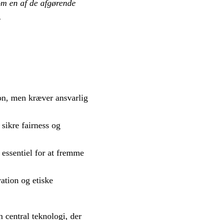
om en af de af­gø­ren­de
.
on, men kræver ansvarlig
sikre fairness og
 essentiel for at fremme
ation og etiske
 central teknologi, der