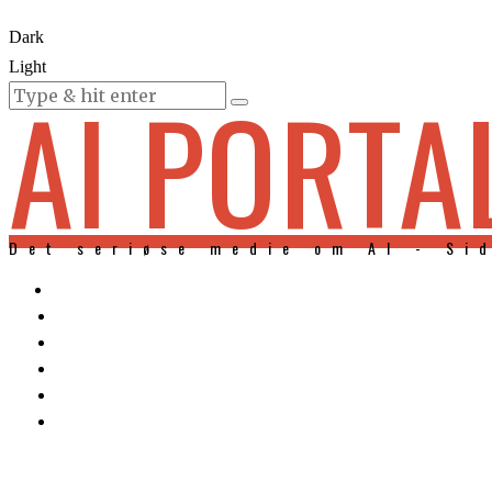
Dark
Light
AI PORTA
KURSER
Det seriøse medie om AI - Si