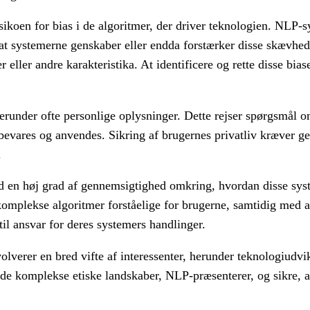
koen for bias i de algoritmer, der driver teknologien. NLP-sy
 at systemerne genskaber eller endda forstærker disse skævhede
 eller andre karakteristika. At identificere og rette disse bias
runder ofte personlige oplysninger. Dette rejser spørgsmål om
pbevares og anvendes. Sikring af brugernes privatliv kræver g
.
ed en høj grad af gennemsigtighed omkring, hvordan disse sys
komplekse algoritmer forståelige for brugerne, samtidig med at
til ansvar for deres systemers handlinger.
olverer en bred vifte af interessenter, herunder teknologiudvik
de komplekse etiske landskaber, NLP-præsenterer, og sikre, a