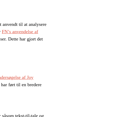
 anvendt til at analysere
r
FN’s anvendelse af
ser. Dette har gjort det
ndersøgelse af Joy
ar ført til en bredere
såsom tekst-til-tale og