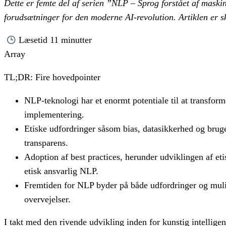
Det­te er femte del af se­ri­en ”NLP – Sprog for­stå­et af ma­ski­
for­ud­sæt­nin­ger for den mo­der­ne AI-re­vo­lu­tion. Ar­tik­len 
Læsetid
11 minutter
Array
TL;DR: Fire hovedpointer
NLP-teknologi har et enormt potentiale til at transf
implementering.
Etiske udfordringer såsom bias, datasikkerhed og bruger
transparens.
Adoption af best practices, herunder udviklingen af etis
etisk ansvarlig NLP.
Fremtiden for NLP byder på både udfordringer og mulig
overvejelser.
I takt med den rivende udvikling inden for kunstig intellige