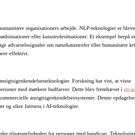
umanitære organisationers arbejde. NLP-teknologier er blevet
nødsituationer eller katastrofesituationer. Et eksempel herpå e
ige advarselssignaler om naturkatastrofer eller humanitære kri
ere effektivt.
ansigtsigenkendelsesteknologier. Forskning har vist, at visse
r personer med mørkere hudfarver. Dette blev fremhævet i
en u
i kommercielle ansigtsigenkendelsessystemer. Denne opdagelse h
 og sikre fairness i AI-teknologier.
edre tilgængeligheden for personer med handicap. Teknologier 