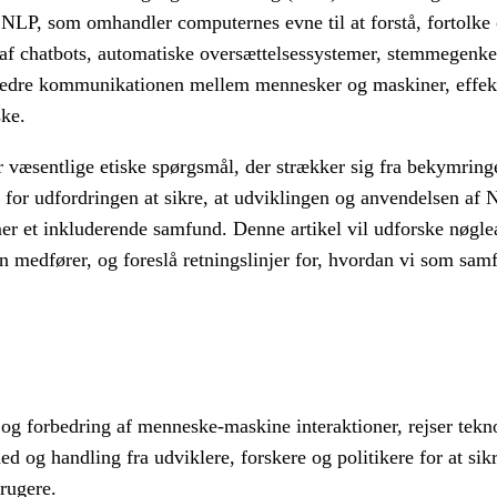
. NLP, som omhandler computernes evne til at forstå, fortolke
n af chatbots, automatiske oversættelsessystemer, stemmegenk
rbedre kommunikationen mellem mennesker og maskiner, effekt
ske.
 væsentlige etiske spørgsmål, der strækker sig fra bekymringe
r for udfordringen at sikre, at udviklingen og anvendelsen af
r et inkluderende samfund. Denne artikel vil udforske nøglea
n medfører, og foreslå retningslinjer for, hvordan vi som sam
og forbedring af menneske-maskine interaktioner, rejser tekn
 og handling fra udviklere, forskere og politikere for at si
brugere.