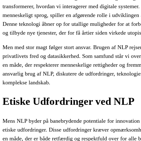
transformerer, hvordan vi interagerer med digitale systemer
menneskeligt sprog, spiller en afgørende rolle i udviklinge
Denne teknologi åbner op for utallige muligheder for at fo
og tilbyde nye tjenester, der for få årtier siden virkede utopi
Men med stor magt følger stort ansvar. Brugen af NLP rejser
privatlivets fred og datasikkerhed. Som samfund står vi ove
en måde, der respekterer menneskelige rettigheder og fremme
ansvarlig brug af NLP, diskutere de udfordringer, teknologie
komplekse landskab.
Etiske Udfordringer ved NLP
Mens NLP byder på banebrydende potentiale for innovation 
etiske udfordringer. Disse udfordringer kræver opmærksomhed
en måde, der er både retfærdig og respektfuld over for alle 