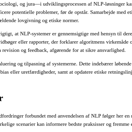
 sociologi, og jura—i udviklingsprocessen af NLP-løsninger ka
ficere potentielle problemer, før de opstår. Samarbejde med et
gældende lovgivning og etiske normer.
t vigtigt, at NLP-systemer er gennemsigtige med hensyn til der
idbøger eller rapporter, der forklarer algoritmens virkemåde o
 revision og feedback, afgørende for at sikre ansvarlighed.
luering og tilpasning af systemerne. Dette indebærer løbende
 bias eller uretfærdigheder, samt at opdatere etiske retningsli
r
e udfordringer forbundet med anvendelsen af NLP følger her en
virkelige scenarier kan informere bedste praksisser og fremme