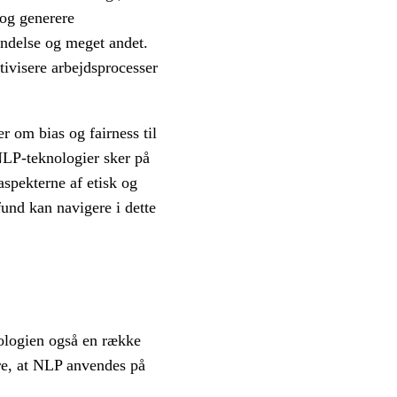
 og generere
endelse og meget andet.
ivisere arbejdsprocesser
r om bias og fairness til
 NLP-teknologier sker på
spekterne af etisk og
fund kan navigere i dette
ologien også en række
kre, at NLP anvendes på