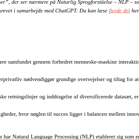
ner”, der ser nær­me­re på Na­tur­lig Sprog­for­stå­el­se – NLP – s
er skre­vet i sam­ar­bej­de med Chat­G­PT. Du kan læse
fjerde del
her
ormere samfundet gennem forbedret menneske-maskine interakti
privatliv nødvendiggør grundige overvejelser og tiltag for at 
ke retningslinjer og inddragelse af diversificerede datasæt, er
heder, hvor nøglen til succes ligger i balancen mellem innov
ns har Natural Language Processing (NLP) etableret sig som en