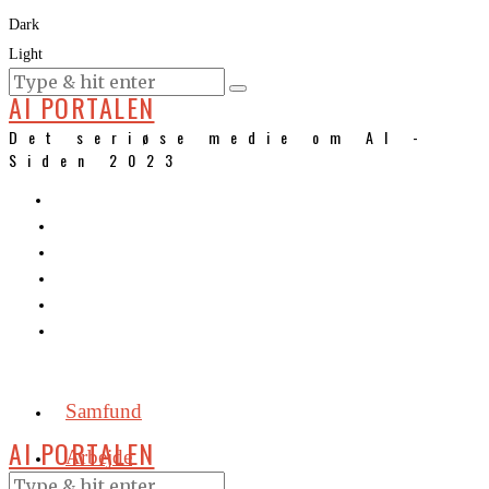
Dark
Light
KURSER
AI PORTALEN
Det seriøse medie om AI -
Siden 2023
Samfund
AI PORTALEN
Arbejde