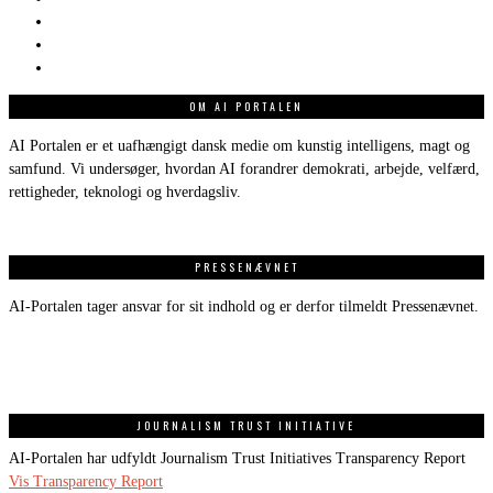
OM AI PORTALEN
AI Portalen er et uafhængigt dansk medie om kunstig intelligens, magt og
samfund. Vi undersøger, hvordan AI forandrer demokrati, arbejde, velfærd,
rettigheder, teknologi og hverdagsliv.
PRESSENÆVNET
AI-Portalen tager ansvar for sit indhold og er derfor tilmeldt Pressenævnet.
JOURNALISM TRUST INITIATIVE
AI-Portalen har udfyldt Journalism Trust Initiatives Transparency Report
Vis Transparency Report