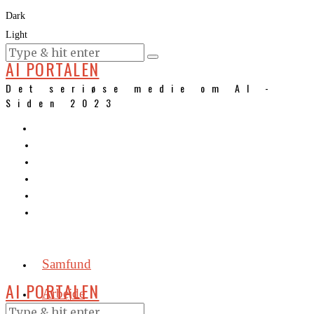
Dark
Light
KURSER
AI PORTALEN
Det seriøse medie om AI -
Siden 2023
Samfund
AI PORTALEN
Arbejde