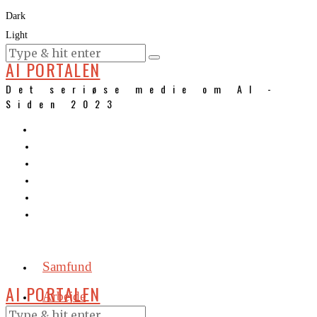
Dark
Light
KURSER
AI PORTALEN
Det seriøse medie om AI -
Siden 2023
Samfund
AI PORTALEN
Arbejde