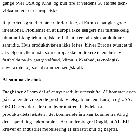
gange over USA og Kina, og kun fire af verdens 50 største tech-
virksomheder er europæiske.
Rapportens grundpointe er derfor ikke, at Europa mangler gode
intentioner. Problemet er, at Europa ikke længere har tilstrækkelig
økonomisk og teknologisk kraft til at bære alle sine ambitioner
samtidig. Hvis produktiviteten ikke løftes, bliver Europa tvunget til
at vælge mellem mål, som europæiske politikere ellers helst vil
fastholde på én gang: velfærd, klima, sikkerhed, teknologisk
suverænitet og social sammenhængskraft.
AI som næste chok
Draghi ser AI som del af et nyt produktivitetsskifte. AI kommer oven
på et allerede voksende produktivitetsgab mellem Europa og USA.
OECD-scenarier taler om, hvor omtrent halvdelen af
produktivitetsvæksten i det kommende årti kan komme fra AI og
dens spredning i økonomien. Her understreger Draghi, at AI i EU
kræver en industriel mobilisering af infrastruktur og kapital.