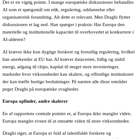
Det er en vigtig pointe. I mange europæiske diskussioner behandles
AI som et spørgsmål om etik, regulering, uddannelse eller
organisatorisk forandring. Alt dette er relevant. Men Draghi flytter
diskussionen et lag ned. Han spørger i praksis: Har Europa den
materielle og institutionelle kapacitet til overhovedet at konkurrere i
AI-alderen?
AI kræver ikke kun dygtige forskere og fornuftig regulering, hvilket
han anerkender at EU har. AI kræver datacentre, billig og stabil
energi, adgang til chips, kapital til meget store investeringer,
markeder hvor virksomheder kan skalere, og offentlige institutioner
der kan træffe hurtige beslutninger. På næsten alle disse områder
peger Draghi på europæiske svagheder.
Europa opfinder, andre skalerer
En af rapportens centrale pointer er, at Europa ikke mangler viden.
Europa mangler evnen til at omsætte viden til store virksomheder.
Draghi siger, at Europa er fuld af talentfulde forskere og