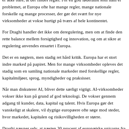
problemet, at Europa ofte har mange regler, mange nationale
forskelle og mange processer, der gør det svært for nye
virksomheder at vokse hurtigt på tværs af hele kontinentet.
For Draghi handler det ikke om deregulering, men om at finde den
rette balance mellem forsigtighed og innovation, og om at sikre at
regulering anvendes ensartet i Europa.
Det er en nøgtern, men stadig ret hård kritik. Europa har et stort
indre marked på papiret. Men for mange virksomheder opleves det
stadig som en samling nationale markeder med forskellige regler,
kapitalmiljøer, sprog, myndigheder og praksisser.
Når man diskuterer AI, bliver dette særligt vigtigt. AI-virksomheder
vokser ikke kun på grund af god teknologi. De vokser gennem
adgang til kunder, data, kapital og talent. Hvis Europa gør det
vanskeligt at skalere, vil dygtige europæere ofte søge mod steder,
hvor markedet, kapitalen og risikovilligheden er større.
Draghi nævner selv, at næsten 30 procent af europæiske unicorns fra