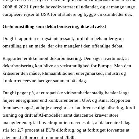
2008 til 2021 flyttede hovedkvarteret til udlandet, og at mange unge
europæere rejser til USA for at studere og bygge virksomheder dér.
Grøn omstilling som dekarbonisering, ikke afvækst
Draghi-rapporten er også interessant, fordi den behandler grøn
omstilling på en måde, der ofte mangler i den offentlige debat.
Rapporten er ikke imod dekarbonisering. Den siger tværtimod, at
dekarbonisering kan blive en vækstmulighed for Europa. Men den
kritiserer den måde, klimaambitioner, energimarked, industri og
konkurrenceevne hænger sammen på i dag.
Draghi peger på, at europæiske virksomheder stadig betaler langt
højere energipriser end konkurrenterne i USA og Kina. Rapporten
fremhæver også, at høje energipriser kan bremse digitalisering, fordi
træning og drift af AI-modeller samt datacentre kræver store
mængder energi. I hovedrapporten nævnes det, at datacentre i dag
står for 2,7 procent af EU’s elforbrug, og at forbruget forventes at
stige med 28 procent frem mod 2030.