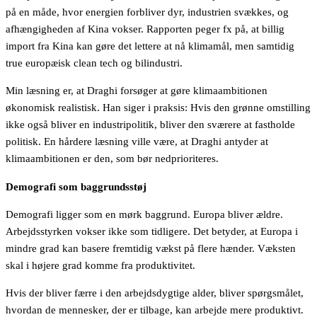
på en måde, hvor energien forbliver dyr, industrien svækkes, og
afhængigheden af Kina vokser. Rapporten peger fx på, at billig
import fra Kina kan gøre det lettere at nå klimamål, men samtidig
true europæisk clean tech og bilindustri.
Min læsning er, at Draghi forsøger at gøre klimaambitionen
økonomisk realistisk. Han siger i praksis: Hvis den grønne omstilling
ikke også bliver en industripolitik, bliver den sværere at fastholde
politisk. En hårdere læsning ville være, at Draghi antyder at
klimaambitionen er den, som bør nedprioriteres.
Demografi som baggrundsstøj
Demografi ligger som en mørk baggrund. Europa bliver ældre.
Arbejdsstyrken vokser ikke som tidligere. Det betyder, at Europa i
mindre grad kan basere fremtidig vækst på flere hænder. Væksten
skal i højere grad komme fra produktivitet.
Hvis der bliver færre i den arbejdsdygtige alder, bliver spørgsmålet,
hvordan de mennesker, der er tilbage, kan arbejde mere produktivt.