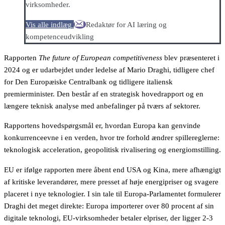
virksomheder.
Vis alle indlæg
Redaktør for AI læring og
kompetenceudvikling
Rapporten
The future of European competitiveness
blev præsenteret i
2024 og er udarbejdet under ledelse af Mario Draghi, tidligere chef
for Den Europæiske Centralbank og tidligere italiensk
premierminister. Den består af en strategisk hovedrapport og en
længere teknisk analyse med anbefalinger på tværs af sektorer.
Rapportens hovedspørgsmål er, hvordan Europa kan genvinde
konkurrenceevne i en verden, hvor tre forhold ændrer spillereglerne:
teknologisk acceleration, geopolitisk rivalisering og energiomstilling.
EU er ifølge rapporten mere åbent end USA og Kina, mere afhængigt
af kritiske leverandører, mere presset af høje energipriser og svagere
placeret i nye teknologier. I sin tale til Europa-Parlamentet formulerer
Draghi det meget direkte: Europa importerer over 80 procent af sin
digitale teknologi, EU-virksomheder betaler elpriser, der ligger 2-3