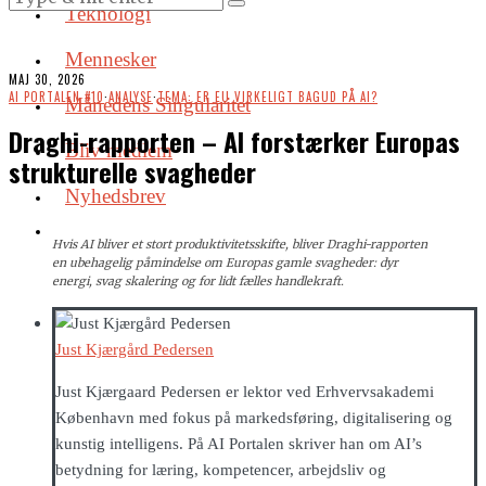
Teknologi
Mennesker
MAJ 30, 2026
AI PORTALEN #10
·
ANALYSE
·
TEMA: ER EU VIRKELIGT BAGUD PÅ AI?
Månedens Singularitet
Draghi-rapporten – AI forstærker Europas
Bliv medlem
strukturelle svagheder
Nyhedsbrev
Hvis AI bliver et stort produktivitetsskifte, bliver Draghi-rapporten
en ubehagelig påmindelse om Europas gamle svagheder: dyr
energi, svag skalering og for lidt fælles handlekraft.
Just Kjærgård Pedersen
Just Kjærgaard Pedersen er lektor ved Erhvervsakademi
København med fokus på markedsføring, digitalisering og
kunstig intelligens. På AI Portalen skriver han om AI’s
betydning for læring, kompetencer, arbejdsliv og