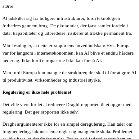
større.
AI adskiller sig fra tidligere infrastrukturer, fordi teknologien
forbedres gennem brug. De økonomier, der først samler fordele i
data, kapabiliteter og udbredelse, risikerer at trække permanent fra.
Min læsning er, at dette er rapportens hovedbudskab: Hvis Europa
var for langsom i internetøkonomien, kan AI blive et endnu hårdere
nederlag. Ikke fordi europæerne ikke kan forstå AI.
Men fordi Europa kan mangle de strukturer, der skal til for at gøre AI
til produktivitet, virksomheder og industriel styrke.
Regulering er ikke hele problemet
Det ville være for let at reducere Draghi-rapporten til et opgør med
regulering. Det gør rapporten ikke selv.
Draghi argumenterer ikke for en simpel deregulering. Han taler om
fragmentering, inkonsistente regler og manglende skala. Problemet
er ikke bare, at der findes regler. For en god føderalist som ham er