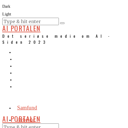
Dark
Light
KURSER
AI PORTALEN
Det seriøse medie om AI -
Siden 2023
Samfund
AI PORTALEN
Arbejde