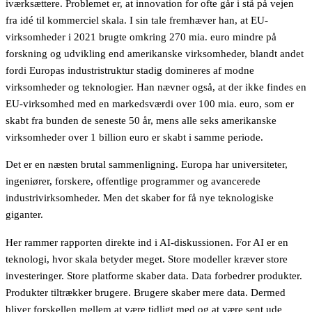
iværksættere. Problemet er, at innovation for ofte går i stå på vejen
fra idé til kommerciel skala. I sin tale fremhæver han, at EU-
virksomheder i 2021 brugte omkring 270 mia. euro mindre på
forskning og udvikling end amerikanske virksomheder, blandt andet
fordi Europas industristruktur stadig domineres af modne
virksomheder og teknologier. Han nævner også, at der ikke findes en
EU-virksomhed med en markedsværdi over 100 mia. euro, som er
skabt fra bunden de seneste 50 år, mens alle seks amerikanske
virksomheder over 1 billion euro er skabt i samme periode.
Det er en næsten brutal sammenligning. Europa har universiteter,
ingeniører, forskere, offentlige programmer og avancerede
industrivirksomheder. Men det skaber for få nye teknologiske
giganter.
Her rammer rapporten direkte ind i AI-diskussionen. For AI er en
teknologi, hvor skala betyder meget. Store modeller kræver store
investeringer. Store platforme skaber data. Data forbedrer produkter.
Produkter tiltrækker brugere. Brugere skaber mere data. Dermed
bliver forskellen mellem at være tidligt med og at være sent ude