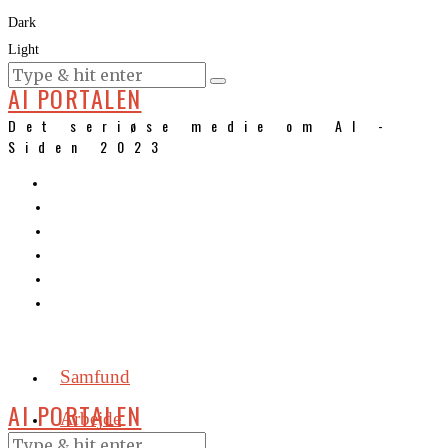
Dark
Light
KURSER
AI PORTALEN
Det seriøse medie om AI -
Siden 2023
Samfund
AI PORTALEN
Arbejde