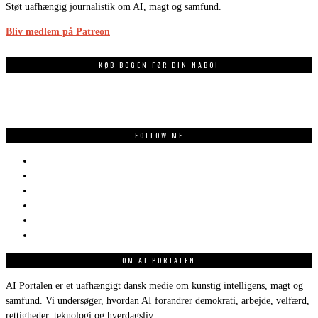
Støt uafhængig journalistik om AI, magt og samfund.
Bliv medlem på Patreon
KØB BOGEN FØR DIN NABO!
FOLLOW ME
OM AI PORTALEN
AI Portalen er et uafhængigt dansk medie om kunstig intelligens, magt og
samfund. Vi undersøger, hvordan AI forandrer demokrati, arbejde, velfærd,
rettigheder, teknologi og hverdagsliv.