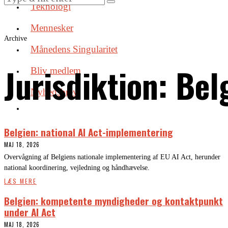
Teknologi
Mennesker
Archive
Månedens Singularitet
Jurisdiktion:
Bel
Bliv medlem
Nyhedsbrev
Belgien: national AI Act-implementering
MAJ 18, 2026
Overvågning af Belgiens nationale implementering af EU AI Act, herunder
national koordinering, vejledning og håndhævelse.
LÆS MERE
Belgien: kompetente myndigheder og kontaktpunkt
under AI Act
MAJ 18, 2026