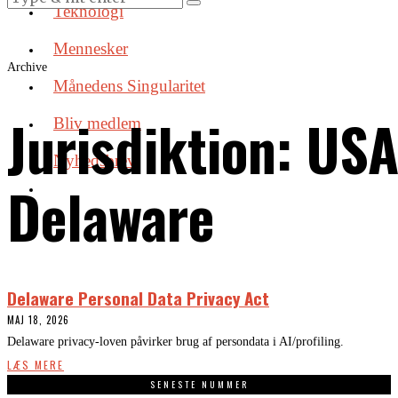
Teknologi
Mennesker
Archive
Månedens Singularitet
Jurisdiktion:
USA
Bliv medlem
Nyhedsbrev
Delaware
Delaware Personal Data Privacy Act
MAJ 18, 2026
Delaware privacy-loven påvirker brug af persondata i AI/profiling.
LÆS MERE
SENESTE NUMMER