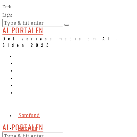
Dark
Light
KURSER
AI PORTALEN
Det seriøse medie om AI -
Siden 2023
Samfund
AI PORTALEN
Arbejde