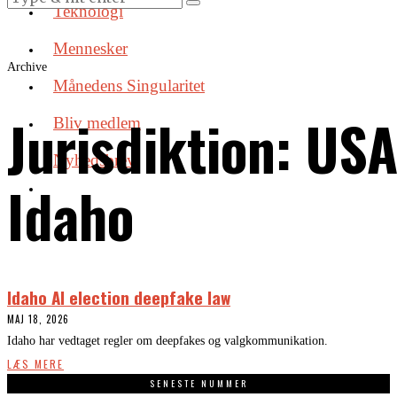
Teknologi
Mennesker
Archive
Månedens Singularitet
Jurisdiktion:
USA
Bliv medlem
Nyhedsbrev
Idaho
Idaho AI election deepfake law
MAJ 18, 2026
Idaho har vedtaget regler om deepfakes og valgkommunikation.
LÆS MERE
SENESTE NUMMER