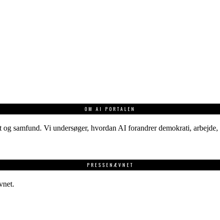
OM AI PORTALEN
 og samfund. Vi undersøger, hvordan AI forandrer demokrati, arbejde, v
PRESSENÆVNET
vnet.