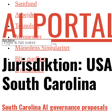
Samfund
AI PORTA
Arbejde
Teknologi
Mennesker
Archive
Månedens Singularitet
Jurisdiktion:
USA
Bliv medlem
Nyhedsbrev
South Carolina
South Carolina AI governance proposals