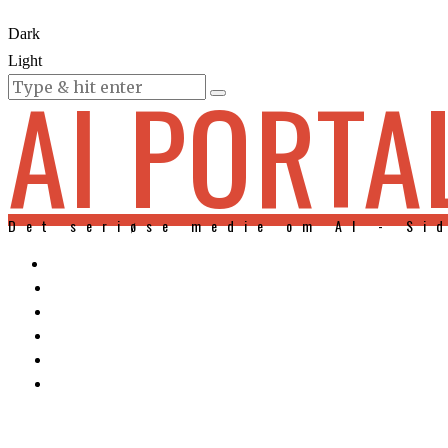
Dark
Light
AI PORTA
KURSER
Det seriøse medie om AI - Si