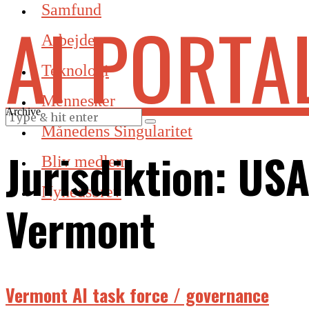
Samfund
AI PORTA
Arbejde
Teknologi
Mennesker
Archive
Månedens Singularitet
Jurisdiktion:
USA
Bliv medlem
Nyhedsbrev
Vermont
Vermont AI task force / governance