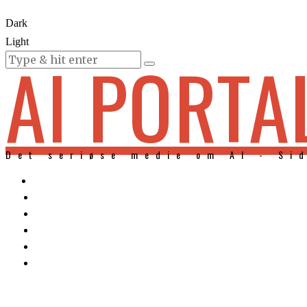
Dark
Light
AI PORTA
KURSER
Det seriøse medie om AI - Si