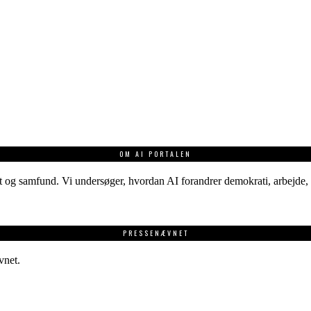
OM AI PORTALEN
 og samfund. Vi undersøger, hvordan AI forandrer demokrati, arbejde, v
PRESSENÆVNET
vnet.