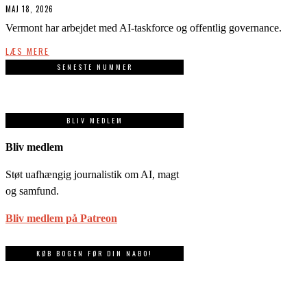
MAJ 18, 2026
Vermont har arbejdet med AI-taskforce og offentlig governance.
LÆS MERE
SENESTE NUMMER
BLIV MEDLEM
Bliv medlem
Støt uafhængig journalistik om AI, magt
og samfund.
Bliv medlem på Patreon
KØB BOGEN FØR DIN NABO!