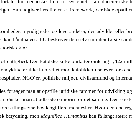
ortaler for mennesket frem for systemet. Han placerer ikke b
ger. Han udgiver i realiteten et framework, der både opstiller
somheder, myndigheder og leverandører, der udvikler eller br
er kan håndhæves. EU beskriver den selv som den første saml
latorisk aktør.
k offentlighed. Den katolske kirke omfatter omkring 1,422 mill
 encyklika er ikke kun rettet mod katolikker i snæver forstand
hospitaler, NGO’er, politiske miljøer, civilsamfund og internat
lles forsøger man at opstille juridiske rammer for udvikling og
Rom ønsker man at udbrede en norm for det samme. Den ene 
restillingsevne hos langt flere mennesker. Hvor den ene regu
idisk betydning, men
Magnifica Humanitas
kan få langt større 