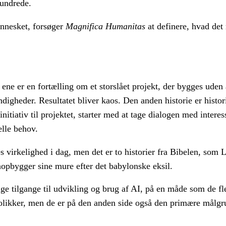
hundrede.
ennesket, forsøger
Magnifica Humanitas
at definere, hvad det
 ene er en fortælling om et storslået projekt, der bygges uden
ndigheder. Resultatet bliver kaos. Den anden historie er hist
nitiativ til projektet, starter med at tage dialogen med interes
elle behov.
 virkelighed i dag, men det er to historier fra Bibelen, som 
nopbygger sine mure efter det babylonske eksil.
 tilgange til udvikling og brug af AI, på en måde som de fles
katolikker, men de er på den anden side også den primære målgr