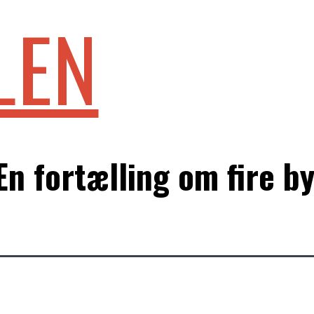
LEN
n fortælling om fire b