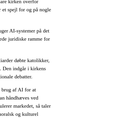
are kirken overfor
 et spejl for og på nogle
uger AI-systemer på det
ede juridiske ramme for
iarder døbte katolikker,
. Den indgår i kirkens
ionale debatter.
 brug af AI for at
kan håndhæves ved
lerer markedet, så taler
moralsk og kulturel