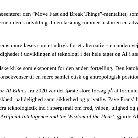
præsenterer den ”Move Fast and Break Things”-mentalitet, som
rne i deres udvikling. I den læsning rummer historien en adv
s mure læses som et udtryk for et alternativ – en anden vej.
gheder i udviklingen af teknologi i det hele taget og AI i s
lske kirke som eksponent for den anden fortælling. Den katols
konsekvenser til en mere samlet etisk og antropologisk positi
or AI Ethics
fra 2020 var det første store forsøg på at formule
tiskhed, pålidelighed samt sikkerhed og privatliv. Pave Frans’
fra teknologietik ind i spørgsmål om fred, våben, ulighed og 
,
Artificial Intelligence and the Wisdom of the Heart
, gjorde A