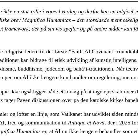
e ikke en stor rolle i vores hverdag og derfor kan en udgivels
kliske brev Magnifica Humanitas – den storslåede menneskeli
 et framework, der på sin vis spejler og på andre måder kan få
religiøse ledere til det første ”Faith-AI Covenant” roundtab
aditioner kan bidrage til etisk udvikling af kunstig intelligen
ikhisme, buddhisme, jødedom og bahá’i-traditionen. Når techv
at kampen om AI ikke længere kun handler om regulering, men o
pic ikke også ligger både et forsøg på at tage ejerskab over 
as
tager Paven diskussionen over på den katolske kirkes baneh
r og løfter en linje, som Vatikanet har udviklet siden minds
AI, fred og kommunikation til
Antiqua et Nova
, der i 2025 fo
nifica Humanitas
er, at AI nu ikke længere behandles som et