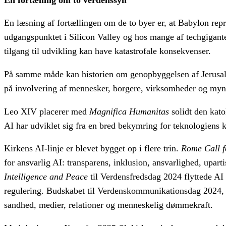
En læsning af fortællingen om de to byer er, at Babylon re
udgangspunktet i Silicon Valley og hos mange af techgigante
tilgang til udvikling kan have katastrofale konsekvenser.
På samme måde kan historien om genopbyggelsen af Jerusalem
på involvering af mennesker, borgere, virksomheder og myndi
Leo XIV placerer med
Magnifica Humanitas
solidt den kato
AI har udviklet sig fra en bred bekymring for teknologiens 
Kirkens AI-linje er blevet bygget op i flere trin.
Rome Call f
for ansvarlig AI: transparens, inklusion, ansvarlighed, upar
Intelligence and Peace
til Verdensfredsdag 2024 flyttede AI 
regulering. Budskabet til Verdenskommunikationsdag 2024
sandhed, medier, relationer og menneskelig dømmekraft.