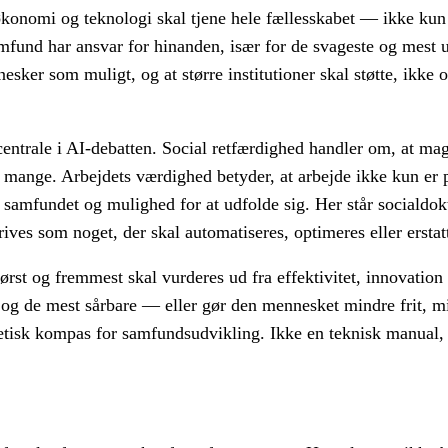
 økonomi og teknologi skal tjene hele fællesskabet — ikke kun 
amfund har ansvar for hinanden, især for de svageste og mest u
nesker som muligt, og at større institutioner skal støtte, ikke
entrale i AI-debatten. Social retfærdighed handler om, at magt
 mange. Arbejdets værdighed betyder, at arbejde ikke kun er
i samfundet og mulighed for at udfolde sig. Her står socialdokt
ives som noget, der skal automatiseres, optimeres eller erstat
ørst og fremmest skal vurderes ud fra effektivitet, innovation 
og de mest sårbare — eller gør den mennesket mindre frit, m
t etisk kompas for samfundsudvikling. Ikke en teknisk manual,