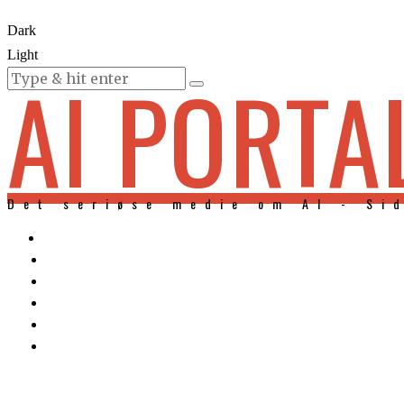
Dark
Light
AI PORTA
KURSER
Det seriøse medie om AI - Si