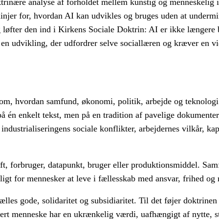
oktrinære analyse af forholdet mellem kunstig og menneskelig 
linjer for, hvordan AI kan udvikles og bruges uden at underm
fter den ind i Kirkens Sociale Doktrin: AI er ikke længere bl
n udvikling, der udfordrer selve sociallæren og kræver en vi
 om, hvordan samfund, økonomi, politik, arbejde og teknologi 
 én enkelt tekst, men på en tradition af pavelige dokumenter
dustrialiseringens sociale konflikter, arbejdernes vilkår, ka
ft, forbruger, datapunkt, bruger eller produktionsmiddel. Sam
igt for mennesker at leve i fællesskab med ansvar, frihed og
es gode, solidaritet og subsidiaritet. Til det føjer doktrinen
rt menneske har en ukrænkelig værdi, uafhængigt af nytte, sta