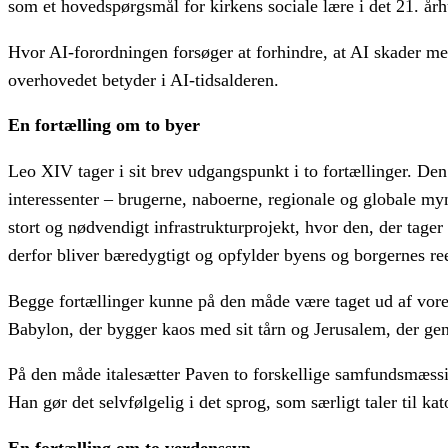
som et hovedspørgsmål for kirkens sociale lære i det 21. år
Hvor AI-forordningen forsøger at forhindre, at AI skader m
overhovedet betyder i AI-tidsalderen.
En fortælling om to byer
Leo XIV tager i sit brev udgangspunkt i to fortællinger. Den
interessenter – brugerne, naboerne, regionale og globale my
stort og nødvendigt infrastrukturprojekt, hvor den, der tager i
derfor bliver bæredygtigt og opfylder byens og borgernes re
Begge fortællinger kunne på den måde være taget ud af vores
Babylon, der bygger kaos med sit tårn og Jerusalem, der ge
På den måde italesætter Paven to forskellige samfundsmæssige
Han gør det selvfølgelig i det sprog, som særligt taler til 
En fortælling om to verdenssyn