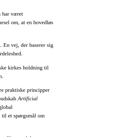
 har været
arsel om, at en hovedløs
 En vej, der baserer sig
ærdeleshed.
ke kirkes holdning til
on.
re praktiske principper
 budskab
Artificial
global
I til et spørgsmål om