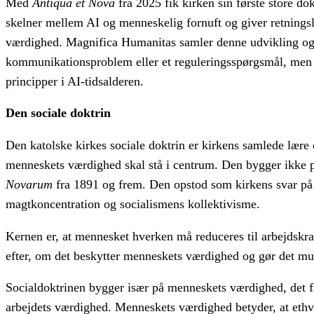
Med
Antiqua et Nova
fra 2025 fik kirken sin første store d
skelner mellem AI og menneskelig fornuft og giver retnings
værdighed. Magnifica Humanitas samler denne udvikling og lø
kommunikationsproblem eller et reguleringsspørgsmål, men e
principper i AI-tidsalderen.
Den sociale doktrin
Den katolske kirkes sociale doktrin er kirkens samlede lære
menneskets værdighed skal stå i centrum. Den bygger ikke på
Novarum
fra 1891 og frem. Den opstod som kirkens svar på in
magtkoncentration og socialismens kollektivisme.
Kernen er, at mennesket hverken må reduceres til arbejdskra
efter, om det beskytter menneskets værdighed og gør det mul
Socialdoktrinen bygger især på menneskets værdighed, det fæll
arbejdets værdighed. Menneskets værdighed betyder, at ethve