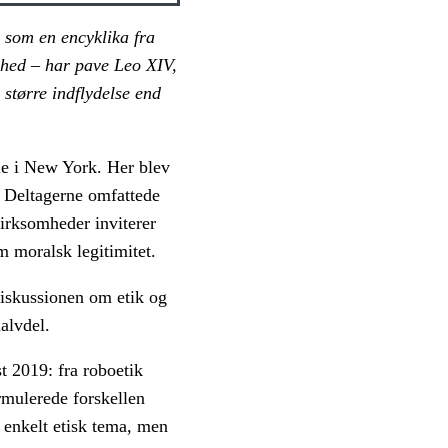
e som en encyklika fra
ghed – har pave Leo XIV,
 større indflydelse end
le i New York. Her blev
s. Deltagerne omfattede
irksomheder inviterer
m moralsk legitimitet.
diskussionen om etik og
alvdel.
t 2019: fra roboetik
rmulerede forskellen
 enkelt etisk tema, men