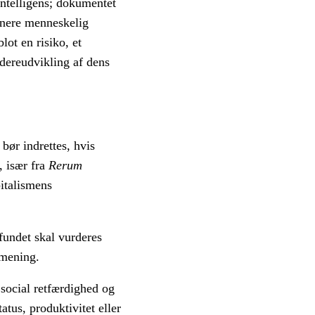
intelligens; dokumentet
inere menneskelig
ot en risiko, et
dereudvikling af dens
bør indrettes, hvis
, især fra
Rerum
pitalismens
fundet skal vurderes
 mening.
 social retfærdighed og
tus, produktivitet eller