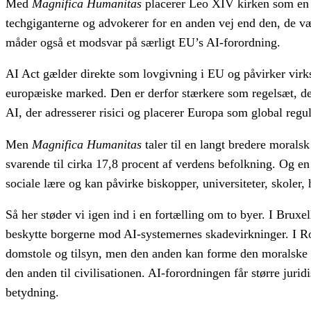
Med
Magnifica Humanitas
placerer Leo XIV kirken som en f
techgiganterne og advokerer for en anden vej end den, de væl
måder også et modsvar på særligt EU’s AI-forordning.
AI Act gælder direkte som lovgivning i EU og påvirker virk
europæiske marked. Den er derfor stærkere som regelsæt, d
AI, der adresserer risici og placerer Europa som global regu
Men
Magnifica Humanitas
taler til en langt bredere morals
svarende til cirka 17,8 procent af verdens befolkning. Og en
sociale lære og kan påvirke biskopper, universiteter, skoler, 
Så her støder vi igen ind i en fortælling om to byer. I Bruxe
beskytte borgerne mod AI-systemernes skadevirkninger. I 
domstole og tilsyn, men den anden kan forme den moralske fo
den anden til civilisationen. AI-forordningen får større jur
betydning.