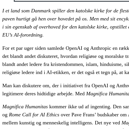
I et land som Danmark spiller den katolske kirke for de flest
paven hurtigt gå hen over hovedet på os. Men med sit ency
i sin egenskab af overhoved for den katolske kirke, opstillet
EU’s AI-forordning.
For et par uger siden samlede OpenAI og Anthropic en række 
det blandt andet diskuteret, hvordan religiøse og moralske tr
blandt andet ledere fra kristendommen, islam, hinduisme, s
religiøse ledere ind i AI-etikken, er det også et tegn på, 
Man kan diskutere om, der i initiativet fra OpenAI og Anthro
legitimere deres hidtidige arbejde. Med
Magnifica Humanit
Magnifica Humanitas
kommer ikke ud af ingenting. Den samle
og
Rome Call for AI Ethics
over Pave Frans’ budskaber om 
mellem kunstig og menneskelig intelligens. Det nye ved
Mag