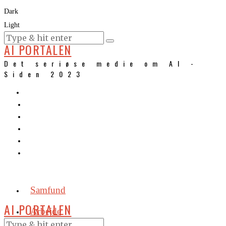
Dark
Light
KURSER
AI PORTALEN
Det seriøse medie om AI -
Siden 2023
Samfund
AI PORTALEN
Arbejde