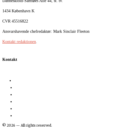
Danneskiold-Samsøes Allé 44, st. tv.
1434 København K
CVR 45516822
Ansvarshavende chefredaktør: Mark Sinclair Fleeton
Kontakt redaktionen
.
Kontakt
©
2026
— All rights reserved.