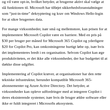
og vil være opt-in, hvilket betyder, at brugerne aktivt skal vælge at
slå funktionen til. Microsoft har tilføjet sikkerhedsforanstaltninger
som “just-in-time” dekryptering og krav om Windows Hello-login
for at sikre brugernes data.
For mange virksomheder, især små og mellemstore, kan prisen for at
implementere Microsoft Copilot være en barriere. Med en pris på
$30 per bruger per måned for Microsoft 365 Copilot og yderligere
$20 for Copilot Pro, kan omkostningerne hurtigt løbe op, især hvis
det implementeres bredt i en organisation. Selvom Copilot kan øge
produktiviteten, er det ikke alle virksomheder, der har budgettet til at
dække disse udgifter.
Implementering af Copilot kræver, at organisationer har den rette
tekniske infrastruktur, herunder kompatible Microsoft 365-
abonnementer og Azure Active Directory. Det betyder, at
virksomheder kan opleve udfordringer med at integrere Copilot i
deres eksisterende systemer, især hvis de bruger ældre software eller
ikke er fuldt integreret i Microsofts økosystem.