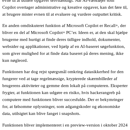
evne til at udføre opgaver selvstændigt. Når AI-værktøjer som
Copilot overtager administrative og kreative opgaver, kan det føre til,
at brugere mister evnen til at evaluere og vurdere outputtet kritisk.
En anden omdiskuteret funktion af Microsoft Copilot er Recall+, der
bliver en del af Microsoft Copilot+ PC’er. Ideen er, at den skal hjælpe
brugerne med hurtigt at finde deres tidligee indhold, dokumenter,
websider og applikationer, ved hjælp af en AI-baseret søgefunktion,
som giver mulighed for at finde data baseret på deres mening, ikke
kun nøgleord.
Funktionen har dog rejst spørgsmål omkring datasikkerhed for den
fungerer ved at tage regelmæssige, krypterede skærmbilleder af
brugerens aktiviteter og gemme dem lokalt på computeren. Eksperter
frygter, at funktionen kan udgøre en risiko, hvis hackerangreb på
computere med funktionen bliver succesfulde. Der er bekymringer
for, at følsomme oplysninger, som adgangskoder og økonomiske
data, utilsigtet kan blive fanget i snapshots.
Funktionen bliver implementeret i en preview-version i oktober 2024