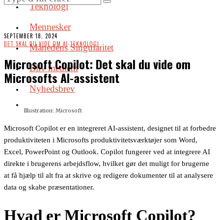
Teknologi
Mennesker
SEPTEMBER 18, 2024
DET SKAL DU VIDE OM AI
·
TEKNOLOGI
Månedens Singularitet
Microsoft Copilot: Det skal du vide om
Bliv medlem
Microsofts AI-assistent
Nyhedsbrev
Illustration: Microsoft
Microsoft Copilot er en integreret AI-assistent, designet til at forbedre
produktiviteten i Microsofts produktivitetsværktøjer som Word,
Excel, PowerPoint og Outlook. Copilot fungerer ved at integrere AI
direkte i brugerens arbejdsflow, hvilket gør det muligt for brugerne
at få hjælp til alt fra at skrive og redigere dokumenter til at analysere
data og skabe præsentationer.
Hvad er Microsoft Copilot?