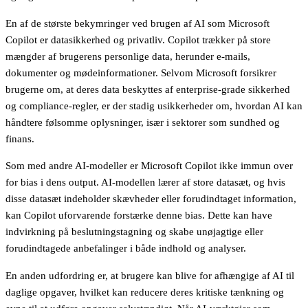
En af de største bekymringer ved brugen af AI som Microsoft
Copilot er datasikkerhed og privatliv. Copilot trækker på store
mængder af brugerens personlige data, herunder e-mails,
dokumenter og mødeinformationer. Selvom Microsoft forsikrer
brugerne om, at deres data beskyttes af enterprise-grade sikkerhed
og compliance-regler, er der stadig usikkerheder om, hvordan AI kan
håndtere følsomme oplysninger, især i sektorer som sundhed og
finans.
Som med andre AI-modeller er Microsoft Copilot ikke immun over
for bias i dens output. AI-modellen lærer af store datasæt, og hvis
disse datasæt indeholder skævheder eller forudindtaget information,
kan Copilot uforvarende forstærke denne bias. Dette kan have
indvirkning på beslutningstagning og skabe unøjagtige eller
forudindtagede anbefalinger i både indhold og analyser.
En anden udfordring er, at brugere kan blive for afhængige af AI til
daglige opgaver, hvilket kan reducere deres kritiske tænkning og