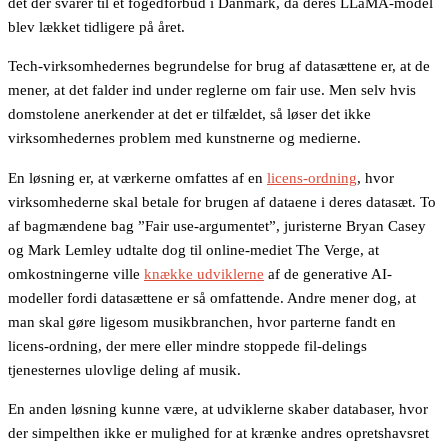
det der svarer til et fogedforbud i Danmark, da deres LLaMA-model
blev lækket tidligere på året.
Tech-virksomhedernes begrundelse for brug af datasættene er, at de
mener, at det falder ind under reglerne om fair use. Men selv hvis
domstolene anerkender at det er tilfældet, så løser det ikke
virksomhedernes problem med kunstnerne og medierne.
En løsning er, at værkerne omfattes af en
licens-ordning
, hvor
virksomhederne skal betale for brugen af dataene i deres datasæt. To
af bagmændene bag ”Fair use-argumentet”, juristerne Bryan Casey
og Mark Lemley udtalte dog til online-mediet The Verge, at
omkostningerne ville
knække udviklerne
af de generative AI-
modeller fordi datasættene er så omfattende. Andre mener dog, at
man skal gøre ligesom musikbranchen, hvor parterne fandt en
licens-ordning, der mere eller mindre stoppede fil-delings
tjenesternes ulovlige deling af musik.
En anden løsning kunne være, at udviklerne skaber databaser, hvor
der simpelthen ikke er mulighed for at krænke andres opretshavsret