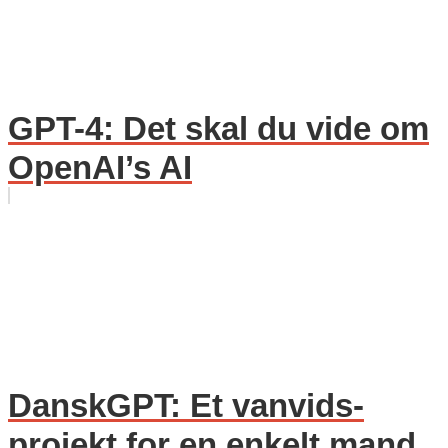
GPT-4: Det skal du vide om
OpenAI’s AI
DanskGPT: Et vanvids-
projekt for en enkelt mand