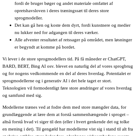
fordi de bruger bøger og andet materiale omfattet af
opretshavsloven i deres træningssæt til deres store
sprogmodeller.
Det kan gå hen og koste dem dyrt, fordi kunstnere og medier
nu lukker ned for adgangen til deres værker.
Alle afventer resultatet af retssager på området, men løsninger
er begyndt at komme på bordet.
Vi lever i de store sprogmodellers tid. På få måneder er ChatGPT,
BARD, BERT, Bing AI osv. blevet en naturlig del af vores sprogbrug
og for nogens vedkommende en del af deres hverdag. Potentialet er
sprogmodellerne og i generativ AI i det hele taget er stort.
Teknologien vil formodentligt føre store ændringer af vores hverdag
og samfund med sig.
Modellerne trænes ved at fodre dem med store mængder data, for
grundlæggende at lære dem at forstå sammenhængende i sproget –
altså forstå hvad vi siger til den (eller i hvert genkende det og tolke
en mening i det). Til gengæld har modellerne vist sig i stand til alt fra