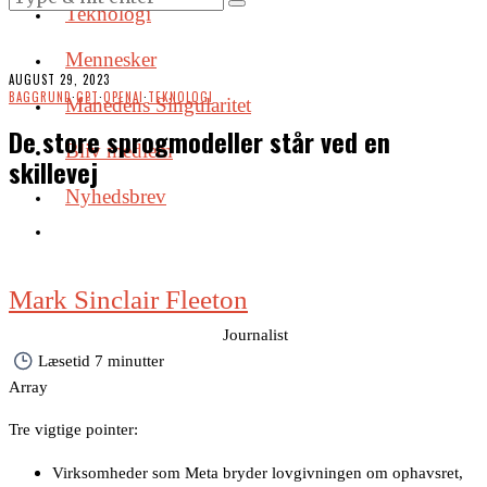
Teknologi
Mennesker
AUGUST 29, 2023
BAGGRUND
·
GPT
·
OPENAI
·
TEKNOLOGI
Månedens Singularitet
De store sprogmodeller står ved en
Bliv medlem
skillevej
Nyhedsbrev
Mark Sinclair Fleeton
mark@menneskerogmening.dk
Journalist
Læsetid
7 minutter
Array
Tre vigtige pointer:
Virksomheder som Meta bryder lovgivningen om ophavsret,