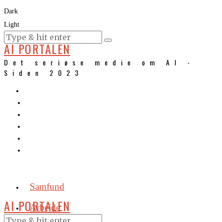
Dark
Light
KURSER
AI PORTALEN
Det seriøse medie om AI -
Siden 2023
Samfund
AI PORTALEN
Arbejde