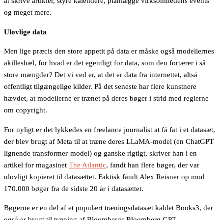
at skrive artikler, styre kalendere, planlægge virksomhedens events
og meget mere.
Ulovlige data
Men lige præcis den store appetit på data er måske også modellernes
akilleshæl, for hvad er det egentligt for data, som den fortærer i så
store mængder? Det vi ved er, at det er data fra internettet, altså
offentligt tilgængelige kilder. På det seneste har flere kunstnere
hævdet, at modellerne er trænet på deres bøger i strid med reglerne
om copyright.
For nyligt er det lykkedes en freelance journalist at få fat i et datasæt,
der blev brugt af Meta til at træne deres LLaMA-model (en ChatGPT
lignende transformer-model) og ganske rigtigt, skriver han i en
artikel for magasinet
The Atlantic
, fandt han flere bøger, der var
ulovligt kopieret til datasættet. Faktisk fandt Alex Reisner op mod
170.000 bøger fra de sidste 20 år i datasættet.
Bøgerne er en del af et populært træningsdatasæt kaldet Books3, der
også er brugt til træning af Bloombergs Bloomberg GPT,