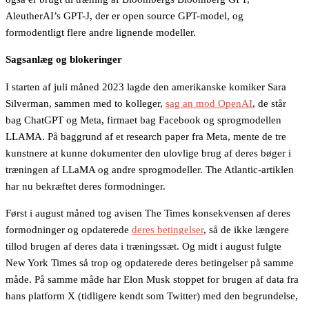
AleutherAI’s GPT-J, der er open source GPT-model, og
formodentligt flere andre lignende modeller.
Sagsanlæg og blokeringer
I starten af juli måned 2023 lagde den amerikanske komiker Sara
Silverman, sammen med to kolleger,
sag an mod OpenAI
, de står
bag ChatGPT og Meta, firmaet bag Facebook og sprogmodellen
LLAMA. På baggrund af et research paper fra Meta, mente de tre
kunstnere at kunne dokumenter den ulovlige brug af deres bøger i
træningen af LLaMA og andre sprogmodeller. The Atlantic-artiklen
har nu bekræftet deres formodninger.
Først i august måned tog avisen The Times konsekvensen af deres
formodninger og opdaterede
deres betingelser
, så de ikke længere
tillod brugen af deres data i træningssæt. Og midt i august fulgte
New York Times så trop og opdaterede deres betingelser på samme
måde. På samme måde har Elon Musk stoppet for brugen af data fra
hans platform X (tidligere kendt som Twitter) med den begrundelse,