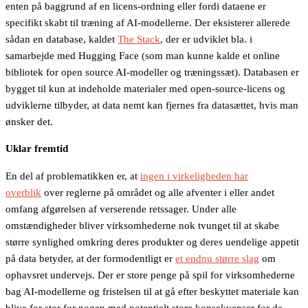
enten på baggrund af en licens-ordning eller fordi dataene er
specifikt skabt til træning af AI-modellerne. Der eksisterer allerede
sådan en database, kaldet
The Stack
, der er udviklet bla. i
samarbejde med Hugging Face (som man kunne kalde et online
bibliotek for open source AI-modeller og træningssæt). Databasen er
bygget til kun at indeholde materialer med open-source-licens og
udviklerne tilbyder, at data nemt kan fjernes fra datasættet, hvis man
ønsker det.
Uklar fremtid
En del af problematikken er, at
ingen i virkeligheden har
overblik
over reglerne på området og alle afventer i eller andet
omfang afgørelsen af verserende retssager. Under alle
omstændigheder bliver virksomhederne nok tvunget til at skabe
større synlighed omkring deres produkter og deres uendelige appetit
på data betyder, at der formodentligt er
et endnu større slag
om
ophavsret undervejs. Der er store penge på spil for virksomhederne
bag AI-modellerne og fristelsen til at gå efter beskyttet materiale kan
blive for stor for nogen med potentielt store konsekvenser for de