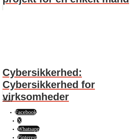
Cybersikkerhed:
Cybersikkerhed for
virksomheder
Share
Facebook
X
Whatsapp
Pinterest