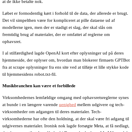
at de ikke betalte nok.
Løbet er formodentlig kørt i forhold til de data, der allerede er brugt.
Det vil simpelthen være for kompliceret at pille dataene ud af
modellerne igen, men der er stadigt et slag, der skal slås om
fremtidig brug af materialer, der er omfattet af reglerne om
ophavsret.
I al stilfærdighed lagde OpenAI kort efter oplysninger ud på deres
hjemmeside, der oplyser om, hvordan man blokerer firmaets GPTBot
fra at scrape oplysninger fra ens site ved at tilføje et lille stykke kode
til hjemmesidens robot.txt-fil.
Musikbranchen kan være et forbillede
Virksomhedernes lemfældige omgang med ophavsretsreglerne synes
at bunde i en længere varende
uenighed
mellem udgivere og tech-
virksomheder om adgangen til deres materialer. Tech-
virksomhederne har ofte den holdning, at der skal være fri adgang til
udgivernes materialer. Ironisk nok lagde forsøgte Meta, at få nedlagt,