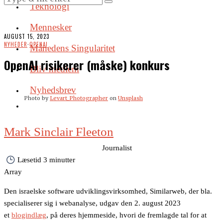
Teknologi
Mennesker
AUGUST 15, 2023
NYHEDER
·
OPENAI
Månedens Singularitet
OpenAI risikerer (måske) konkurs
Bliv medlem
Nyhedsbrev
Photo by
Levart_Photographer
on
Unsplash
Mark Sinclair Fleeton
mark@menneskerogmening.dk
Journalist
Læsetid
3 minutter
Array
Den israelske software udviklingsvirksomhed, Similarweb, der bla.
specialiserer sig i webanalyse, udgav den 2. august 2023
et
blogindlæg
, på deres hjemmeside, hvori de fremlagde tal for at