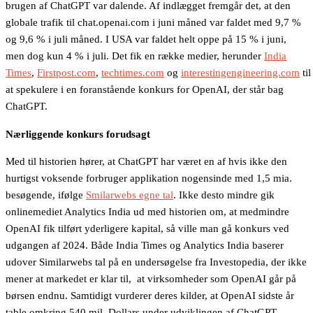
brugen af ChatGPT var dalende. Af indlægget fremgår det, at den
globale trafik til chat.openai.com i juni måned var faldet med 9,7 %
og 9,6 % i juli måned. I USA var faldet helt oppe på 15 % i juni,
men dog kun 4 % i juli. Det fik en række medier, herunder
India
Times
,
Firstpost.com
,
techtimes.com
og
interestingengineering.com
til
at spekulere i en foranstående konkurs for OpenAI, der står bag
ChatGPT.
Nærliggende konkurs forudsagt
Med til historien hører, at ChatGPT har været en af hvis ikke den
hurtigst voksende forbruger applikation nogensinde med 1,5 mia.
besøgende, ifølge
Smilarwebs egne tal
. Ikke desto mindre gik
onlinemediet Analytics India ud med historien om, at medmindre
OpenAI fik tilført yderligere kapital, så ville man gå konkurs ved
udgangen af 2024. Både India Times og Analytics India baserer
udover Similarwebs tal på en undersøgelse fra Investopedia, der ikke
mener at markedet er klar til, at virksomheder som OpenAI går på
børsen endnu. Samtidigt vurderer deres kilder, at OpenAI sidste år
table omkring 540 mil. Dollars under udviklingen af ChatGPT.