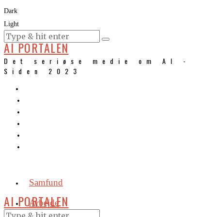
Dark
Light
KURSER
AI PORTALEN
Det seriøse medie om AI -
Siden 2023
Samfund
AI PORTALEN
Arbejde