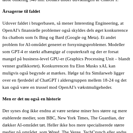
Årsagerne til faldet
Udover faldet i brugerbasen, så mener Interesting Engineering, at
OpenAI’s finansielle problemer også skyldes dels øget konkurrence
fra chatbots som fx Bing og Bard (Google og Meta). Et andet
problem for AI-området generet er forsyningsproblemer. Modeller
som GPT-4 er stærkt afhængige af coputerkraft og der er forsat
mangel på business-level GPU-er (Graphics Processing Unit – blandt
venner grafikkortet). Konkurrencen fra Elon Musks xAI, kan
muligvis også begynde at mærkes. Ifølge tal fra Similarweb ligger
over en fjerdedel af ChatGPT i aldersgruppen mellem 18-24 og det
kan også være en trussel mod OpenAI’s vækstmuligeheder.
Men er det nu også en historie
Der synes dog ikke endnu at være seriøse miner hos større og mere
etablerede medier, som BBC, New York Times, The Guardian, der
dækker AI-området tæt. Heller ikke hos mere specialiserede større
medier på området, som Wired, The Verge, TechCrunch eller andre