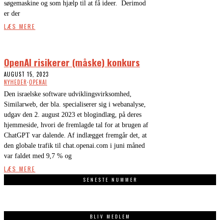
søgemaskine og som hjælp til at få ideer. Derimod
er der
LÆS MERE
OpenAI risikerer (måske) konkurs
AUGUST 15, 2023
NYHEDER
·
OPENAI
Den israelske software udviklingsvirksomhed,
Similarweb, der bla. specialiserer sig i webanalyse,
udgav den 2. august 2023 et blogindlæg, på deres
hjemmeside, hvori de fremlagde tal for at brugen af
ChatGPT var dalende. Af indlægget fremgår det, at
den globale trafik til chat.openai.com i juni måned
var faldet med 9,7 % og
LÆS MERE
SENESTE NUMMER
BLIV MEDLEM