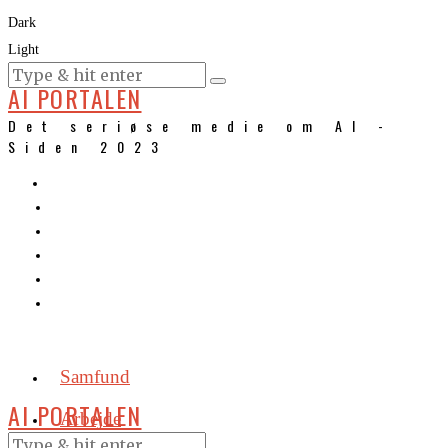
Dark
Light
KURSER
AI PORTALEN
Det seriøse medie om AI -
Siden 2023
Samfund
AI PORTALEN
Arbejde