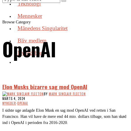
Teknologi
Mennesker
Browse Category
Månedens Singularitet
OpenAI
Bliv medlem
Nyhedsbrev
Elon Musks bizarre sag mod OpenAI
BY
MARK SINCLAIR FLEETON
MARTS 4, 2024
NYHEDER
·
OPENAI
I sidste uge anlagde Elon Musk en sag mod OpenAI ved retten i San
Francisco. Han vil have de mere end 44 mio. dollars tilbage, som han skød
ind i OpenAI i perioden fra 2016-2020.