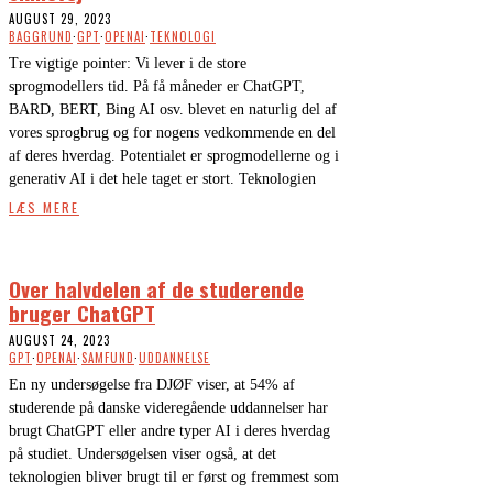
AUGUST 29, 2023
BAGGRUND
·
GPT
·
OPENAI
·
TEKNOLOGI
Tre vigtige pointer: Vi lever i de store
sprogmodellers tid. På få måneder er ChatGPT,
BARD, BERT, Bing AI osv. blevet en naturlig del af
vores sprogbrug og for nogens vedkommende en del
af deres hverdag. Potentialet er sprogmodellerne og i
generativ AI i det hele taget er stort. Teknologien
LÆS MERE
Over halvdelen af de studerende
bruger ChatGPT
AUGUST 24, 2023
GPT
·
OPENAI
·
SAMFUND
·
UDDANNELSE
En ny undersøgelse fra DJØF viser, at 54% af
studerende på danske videregående uddannelser har
brugt ChatGPT eller andre typer AI i deres hverdag
på studiet. Undersøgelsen viser også, at det
teknologien bliver brugt til er først og fremmest som