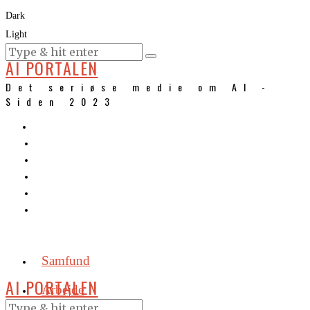
Dark
Light
KURSER
AI PORTALEN
Det seriøse medie om AI -
Siden 2023
Samfund
AI PORTALEN
Arbejde