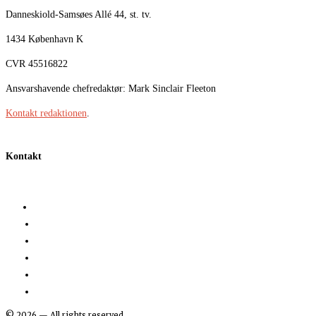
Danneskiold-Samsøes Allé 44, st. tv.
1434 København K
CVR 45516822
Ansvarshavende chefredaktør: Mark Sinclair Fleeton
Kontakt redaktionen
.
Kontakt
©
2026
— All rights reserved.