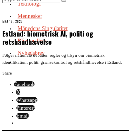
Teknologi
Mennesker
MAJ 18, 2026
Månedens Singularitet
Estland: biometrisk AI, politi og
retshåndhævelse
Bliv medlem
Nyhedsbrev
Følger nationale debatter, regler og tilsyn om biometrisk
identifikation, politi, grænsekontrol og retshåndhævelse i Estland.
Share
Facebook
X
Whatsapp
Pinterest
Email