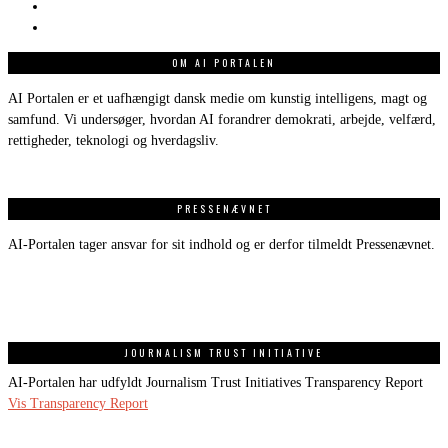
OM AI PORTALEN
AI Portalen er et uafhængigt dansk medie om kunstig intelligens, magt og
samfund. Vi undersøger, hvordan AI forandrer demokrati, arbejde, velfærd,
rettigheder, teknologi og hverdagsliv.
PRESSENÆVNET
AI-Portalen tager ansvar for sit indhold og er derfor tilmeldt Pressenævnet.
JOURNALISM TRUST INITIATIVE
AI-Portalen har udfyldt Journalism Trust Initiatives Transparency Report
Vis Transparency Report