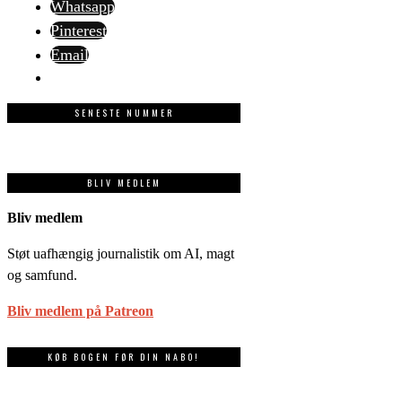
Whatsapp
Pinterest
Email
SENESTE NUMMER
BLIV MEDLEM
Bliv medlem
Støt uafhængig journalistik om AI, magt
og samfund.
Bliv medlem på Patreon
KØB BOGEN FØR DIN NABO!