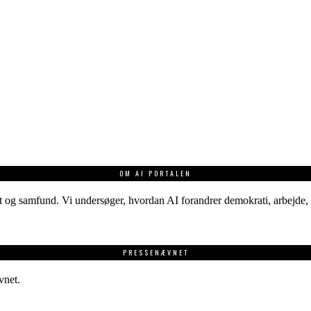
OM AI PORTALEN
 og samfund. Vi undersøger, hvordan AI forandrer demokrati, arbejde, v
PRESSENÆVNET
vnet.