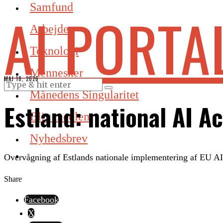
Samfund
AI PORTA
Arbejde
Teknologi
Mennesker
MAJ 18, 2026
Månedens Singularitet
Estland: national AI 
Bliv medlem
Nyhedsbrev
Overvågning af Estlands nationale implementering af EU AI 
Share
Facebook
X