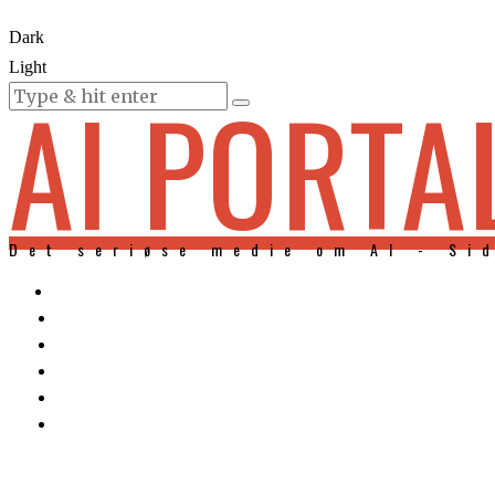
Dark
Light
AI PORTA
KURSER
Det seriøse medie om AI - Si