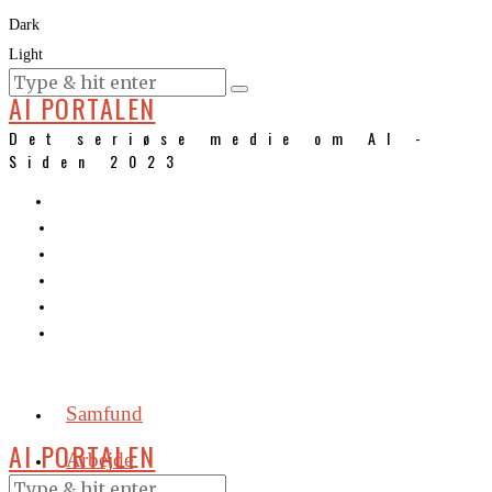
Dark
Light
KURSER
AI PORTALEN
Det seriøse medie om AI -
Siden 2023
Samfund
AI PORTALEN
Arbejde