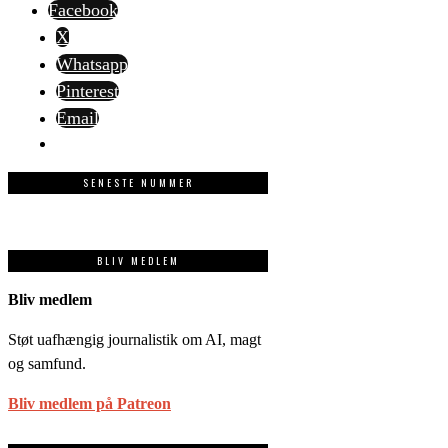
Facebook
X
Whatsapp
Pinterest
Email
SENESTE NUMMER
BLIV MEDLEM
Bliv medlem
Støt uafhængig journalistik om AI, magt
og samfund.
Bliv medlem på Patreon