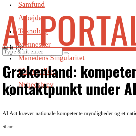
Samfund
AI PORTA
Arbejde
Teknologi
Mennesker
MAJ 18, 2026
Månedens Singularitet
Grækenland: kompeten
Bliv medlem
kontaktpunkt under AI
Nyhedsbrev
AI Act kræver nationale kompetente myndigheder og et nati
Share