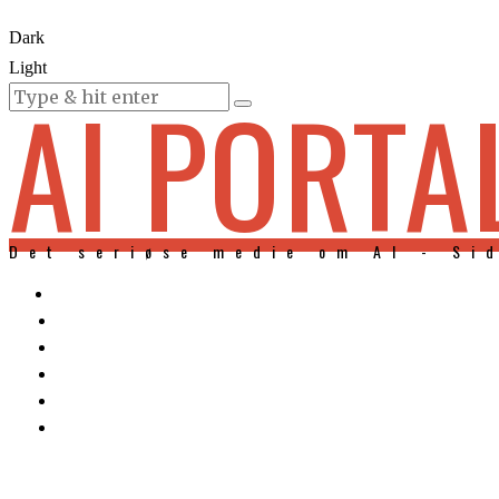
Dark
Light
AI PORTA
KURSER
Det seriøse medie om AI - Si