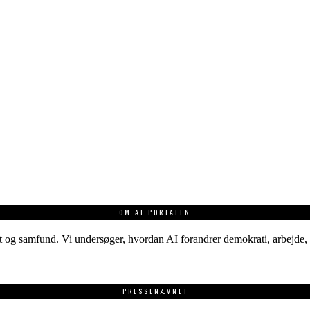
OM AI PORTALEN
 og samfund. Vi undersøger, hvordan AI forandrer demokrati, arbejde, v
PRESSENÆVNET