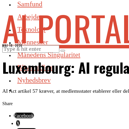
Samfund
AI PORTA
Arbejde
Teknologi
Mennesker
MAJ 18, 2026
Månedens Singularitet
Luxembourg: AI regul
Bliv medlem
Nyhedsbrev
AI Act artikel 57 kræver, at medlemsstater etablerer eller 
Share
Facebook
X