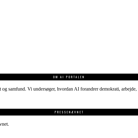
OM AI PORTALEN
 og samfund. Vi undersøger, hvordan AI forandrer demokrati, arbejde, v
PRESSENÆVNET
vnet.