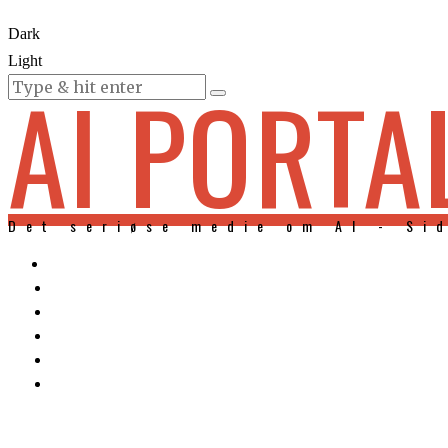
Dark
Light
AI PORTA
KURSER
Det seriøse medie om AI - Si