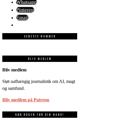
Whatsapp
Pinterest
Email
SENESTE NUMMER
BLIV MEDLEM
Bliv medlem
Støt uafhængig journalistik om AI, magt
og samfund.
Bliv medlem på Patreon
KØB BOGEN FØR DIN NABO!