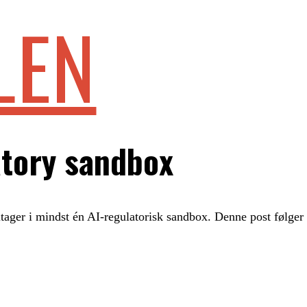
LEN
atory sandbox
deltager i mindst én AI-regulatorisk sandbox. Denne post følg