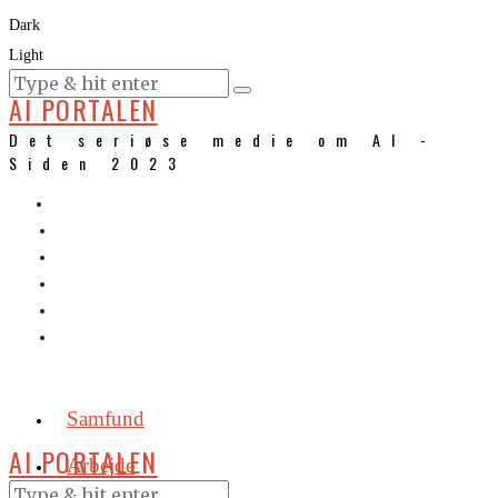
Dark
Light
KURSER
AI PORTALEN
Det seriøse medie om AI -
Siden 2023
Samfund
AI PORTALEN
Arbejde