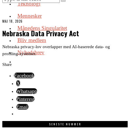
Teknologi
Mennesker
MAJ 18, 2026
Månedens Singularitet
Nebraska Data Privacy Act
Bliv medlem
Nebraska privacy-lov overlapper med AI-baserede data- og
Nyhedsbrev
profiling-systemer.
Share
Facebook
X
Whatsapp
Pinterest
Email
SENESTE NUMMER