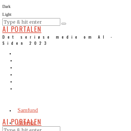
Dark
Light
KURSER
AI PORTALEN
Det seriøse medie om AI -
Siden 2023
Samfund
AI PORTALEN
Arbejde