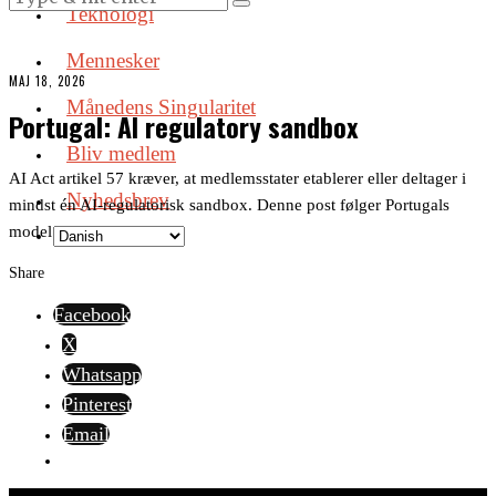
Teknologi
Mennesker
MAJ 18, 2026
Månedens Singularitet
Portugal: AI regulatory sandbox
Bliv medlem
AI Act artikel 57 kræver, at medlemsstater etablerer eller deltager i
Nyhedsbrev
mindst én AI-regulatorisk sandbox. Denne post følger Portugals
model.
Share
Facebook
X
Whatsapp
Pinterest
Email