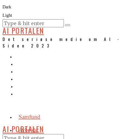
Dark
Light
KURSER
AI PORTALEN
Det seriøse medie om AI -
Siden 2023
Samfund
AI PORTALEN
Arbejde