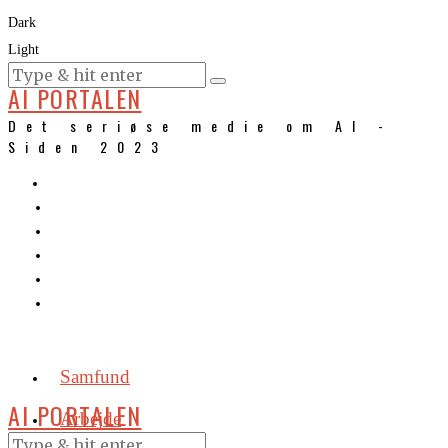
Dark
Light
KURSER
AI PORTALEN
Det seriøse medie om AI -
Siden 2023
Samfund
AI PORTALEN
Arbejde