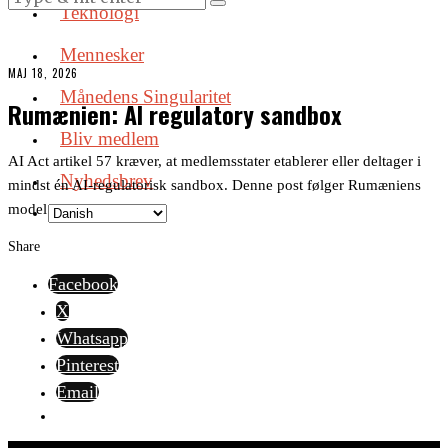
Teknologi
Mennesker
MAJ 18, 2026
Månedens Singularitet
Rumænien: AI regulatory sandbox
Bliv medlem
AI Act artikel 57 kræver, at medlemsstater etablerer eller deltager i
Nyhedsbrev
mindst én AI-regulatorisk sandbox. Denne post følger Rumæniens
model.
Share
Facebook
X
Whatsapp
Pinterest
Email