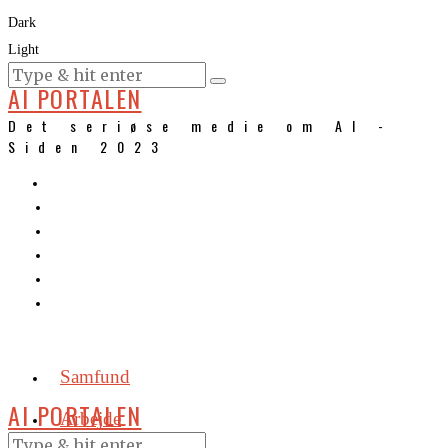
Dark
Light
KURSER
AI PORTALEN
Det seriøse medie om AI -
Siden 2023
Samfund
AI PORTALEN
Arbejde