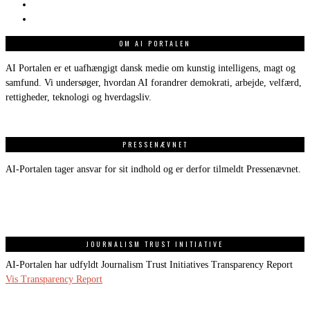
OM AI PORTALEN
AI Portalen er et uafhængigt dansk medie om kunstig intelligens, magt og
samfund. Vi undersøger, hvordan AI forandrer demokrati, arbejde, velfærd,
rettigheder, teknologi og hverdagsliv.
PRESSENÆVNET
AI-Portalen tager ansvar for sit indhold og er derfor tilmeldt Pressenævnet.
JOURNALISM TRUST INITIATIVE
AI-Portalen har udfyldt Journalism Trust Initiatives Transparency Report
Vis Transparency Report