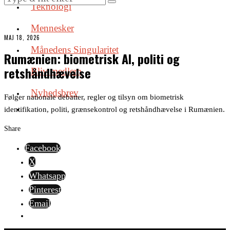
Teknologi
Mennesker
MAJ 18, 2026
Månedens Singularitet
Rumænien: biometrisk AI, politi og
retshåndhævelse
Bliv medlem
Nyhedsbrev
Følger nationale debatter, regler og tilsyn om biometrisk
identifikation, politi, grænsekontrol og retshåndhævelse i Rumænien.
Share
Facebook
X
Whatsapp
Pinterest
Email