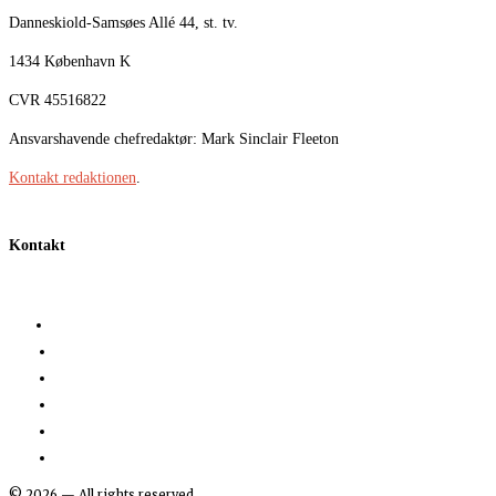
Danneskiold-Samsøes Allé 44, st. tv.
1434 København K
CVR 45516822
Ansvarshavende chefredaktør: Mark Sinclair Fleeton
Kontakt redaktionen
.
Kontakt
©
2026
— All rights reserved.