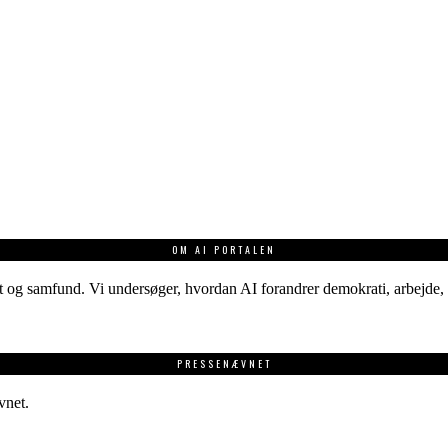
OM AI PORTALEN
 og samfund. Vi undersøger, hvordan AI forandrer demokrati, arbejde, v
PRESSENÆVNET
vnet.