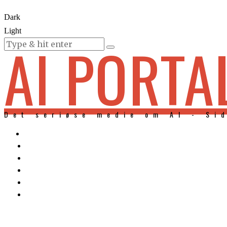
Dark
Light
AI PORTA
KURSER
Det seriøse medie om AI - Si