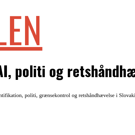
LEN
AI, politi og retshåndh
ntifikation, politi, grænsekontrol og retshåndhævelse i Slovaki