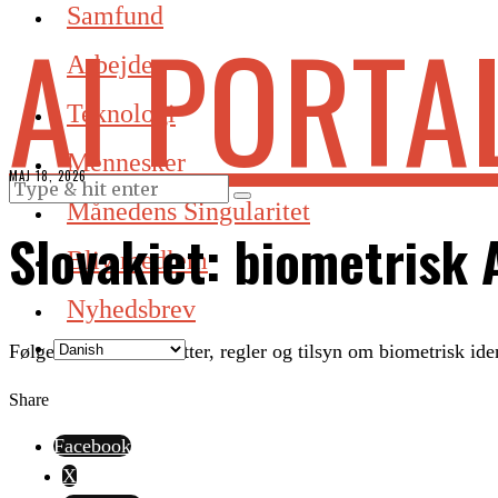
Samfund
AI PORTA
Arbejde
Teknologi
Mennesker
MAJ 18, 2026
Månedens Singularitet
Slovakiet: biometrisk 
Bliv medlem
Nyhedsbrev
Følger nationale debatter, regler og tilsyn om biometrisk ide
Share
Facebook
X