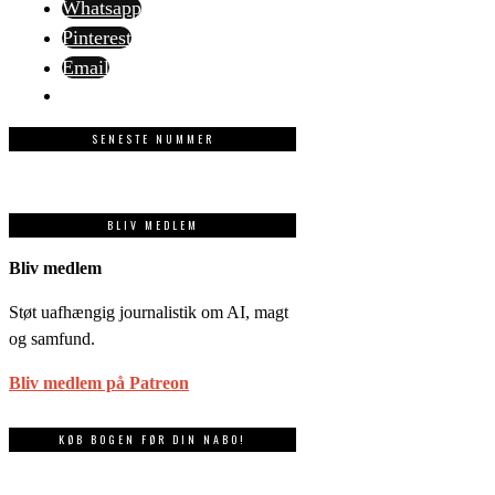
Whatsapp
Pinterest
Email
SENESTE NUMMER
BLIV MEDLEM
Bliv medlem
Støt uafhængig journalistik om AI, magt
og samfund.
Bliv medlem på Patreon
KØB BOGEN FØR DIN NABO!