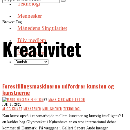
Teknologi
Mennesker
Browse Tag
Månedens Singularitet
Kreativitet
Bliv medlem
Nyhedsbrev
Forestillingsmaskinerne udfordrer kunsten og
kunstnerne
BY
MARK SINCLAIR FLEETON
JULI 6, 2023
AI OG KUNST
·
MENNESKER
·
MULIGHEDER
·
TEKNOLOGI
Kan kunst opstå i et samarbejde mellem kunstner og kunstig intelligens? I
en kælder bag Glyptoteket i København er en stor international debat
kommet til Danmark. På væggene i Galleri Sapere Aude hænger