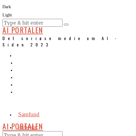
Dark
Light
KURSER
AI PORTALEN
Det seriøse medie om AI -
Siden 2023
Samfund
AI PORTALEN
Arbejde