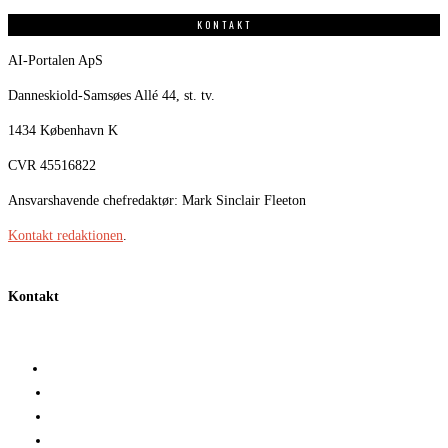
KONTAKT
AI-Portalen ApS
Danneskiold-Samsøes Allé 44, st. tv.
1434 København K
CVR 45516822
Ansvarshavende chefredaktør: Mark Sinclair Fleeton
Kontakt redaktionen
.
Kontakt