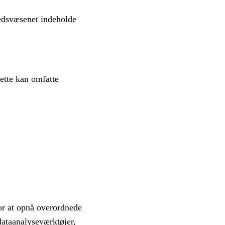
hedsvæsenet indeholde
ette kan omfatte
or at opnå overordnede
dataanalyseværktøjer,