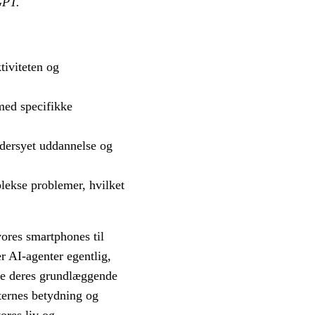
GPT.
tiviteten og
med specifikke
ddersyet uddannelse og
plekse problemer, hvilket
 vores smartphones til
r AI-agenter egentlig,
are deres grundlæggende
nternes betydning og