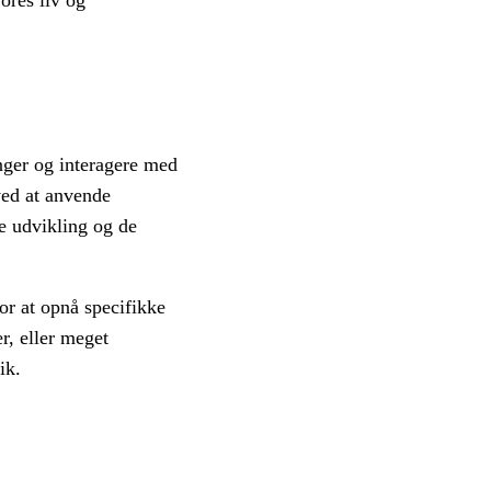
ores liv og
nger og interagere med
ved at anvende
ke udvikling og de
or at opnå specifikke
r, eller meget
ik.