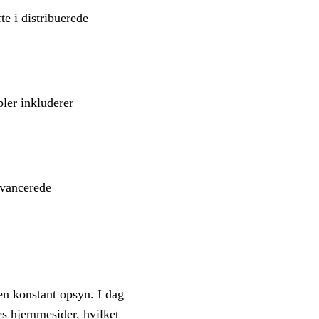
e i distribuerede
ler inkluderer
avancerede
en konstant opsyn. I dag
es hjemmesider, hvilket