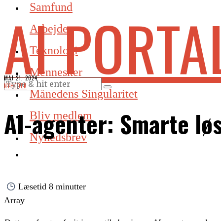
Samfund
AI PORTA
Arbejde
Teknologi
Mennesker
MAJ 21, 2024
NYHEDER
Månedens Singularitet
AI-agenter: Smarte lø
Bliv medlem
Nyhedsbrev
Læsetid
8 minutter
Array