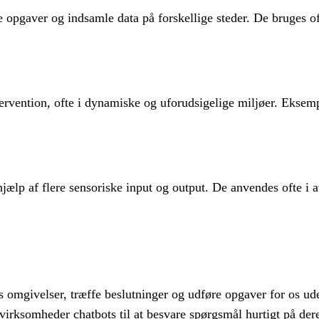
pgaver og indsamle data på forskellige steder. De bruges oft
vention, ofte i dynamiske og uforudsigelige miljøer. Eksemp
ælp af flere sensoriske input og output. De anvendes ofte i 
s omgivelser, træffe beslutninger og udføre opgaver for os ud
rksomheder chatbots til at besvare spørgsmål hurtigt på der