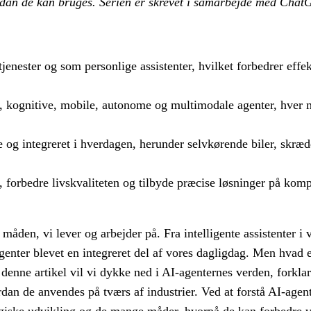
vordan de kan bruges. Serien er skrevet i samarbejde med Chat
enester og som personlige assistenter, hvilket forbedrer effek
ve, kognitive, mobile, autonome og multimodale agenter, hver 
e og integreret i hverdagen, herunder selvkørende biler, skræ
d, forbedre livskvaliteten og tilbyde præcise løsninger på kom
t måden, vi lever og arbejder på. Fra intelligente assistenter i
genter blevet en integreret del af vores dagligdag. Men hvad e
I denne artikel vil vi dykke ned i AI-agenternes verden, forkl
rdan de anvendes på tværs af industrier. Ved at forstå AI-age