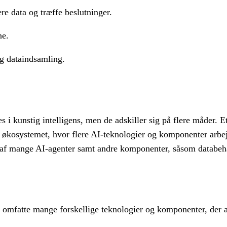
re data og træffe beslutninger.
ne.
g dataindsamling.
s i kunstig intelligens, men de adskiller sig på flere måder. E
ller økosystemet, hvor flere AI-teknologier og komponenter arb
stå af mange AI-agenter samt andre komponenter, såsom databe
 omfatte mange forskellige teknologier og komponenter, der