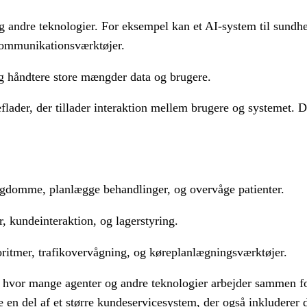
 og andre teknologier. For eksempel kan et AI-system til sund
kommunikationsværktøjer.
 og håndtere store mængder data og brugere.
lader, der tillader interaktion mellem brugere og systemet. D
sygdomme, planlægge behandlinger, og overvåge patienter.
r, kundeinteraktion, og lagerstyring.
oritmer, trafikovervågning, og køreplanlægningsværktøjer.
m, hvor mange agenter og andre teknologier arbejder sammen f
 en del af et større kundeservicesystem, der også inkluderer 