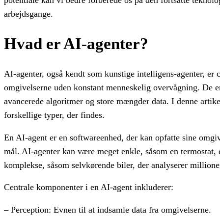
potentiale kan vi bedre forberede os på den fortsatte tekno
arbejdsgange.
Hvad er AI-agenter?
AI-agenter, også kendt som kunstige intelligens-agenter, er
omgivelserne uden konstant menneskelig overvågning. De er d
avancerede algoritmer og store mængder data. I denne artikel
forskellige typer, der findes.
En AI-agent er en softwareenhed, der kan opfatte sine omgi
mål. AI-agenter kan være meget enkle, såsom en termostat, de
komplekse, såsom selvkørende biler, der analyserer millioner 
Centrale komponenter i en AI-agent inkluderer:
– Perception: Evnen til at indsamle data fra omgivelserne.