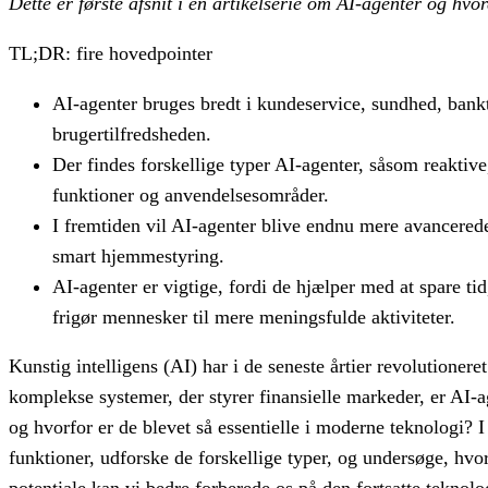
Dette er første afsnit i en artikelserie om AI-agenter og h
TL;DR: fire hovedpointer
AI-agenter bruges bredt i kundeservice, sundhed, banktj
brugertilfredsheden.
Der findes forskellige typer AI-agenter, såsom reakti
funktioner og anvendelsesområder.
I fremtiden vil AI-agenter blive endnu mere avancered
smart hjemmestyring.
AI-agenter er vigtige, fordi de hjælper med at spare ti
frigør mennesker til mere meningsfulde aktiviteter.
Kunstig intelligens (AI) har i de seneste årtier revolutionere
komplekse systemer, der styrer finansielle markeder, er AI-a
og hvorfor er de blevet så essentielle i moderne teknologi? 
funktioner, udforske de forskellige typer, og undersøge, hvo