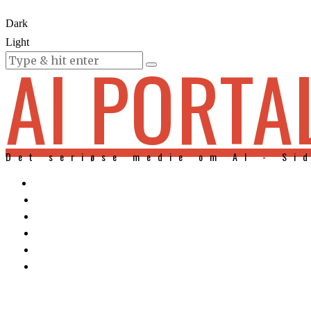
Dark
Light
AI PORTA
KURSER
Det seriøse medie om AI - Si