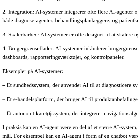
2. Integration: AI-systemer integrerer ofte flere AI-agenter
både diagnose-agenter, behandlingsplanlæggere, og patient
3. Skalerbarhed: AI-systemer er ofte designet til at skalere
4. Brugergrænseflader: AI-systemer inkluderer brugergrænsef
dashboards, rapporteringsværktøjer, og kontrolpaneler.
Eksempler på AI-systemer:
– Et sundhedssystem, der anvender AI til at diagnosticere 
– Et e-handelsplatform, der bruger AI til produktanbefalinge
– Et autonomt køretøjssystem, der integrerer navigationsalg
I praksis kan en AI-agent være en del af et større AI-syste
mål. For eksempel kan en AI-agent i form af en chatbot være