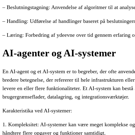
– Beslutningstagning: Anvendelse af algoritmer til at analyse
– Handling: Udførelse af handlinger baseret på beslutninger
– Læring: Forbedring af ydeevne over tid gennem erfaring o
AI-agenter og AI-systemer
En AI-agent og et AI-system er to begreber, der ofte anvende
bredere betegnelse, der refererer til hele infrastrukturen e
levere en eller flere funktionaliteter. Et AI-system kan be
brugergrænseflader, datalagring, og integrationsværktøjer.
Karakteristika ved AI-systemer:
1. Kompleksitet: AI-systemer kan være meget komplekse og
håndtere flere opgaver og funktioner samtidigt.