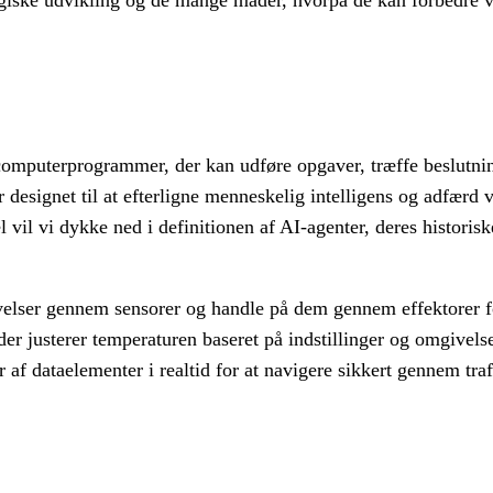
logiske udvikling og de mange måder, hvorpå de kan forbedre v
 computerprogrammer, der kan udføre opgaver, træffe beslutni
esignet til at efterligne menneskelig intelligens og adfærd 
 vil vi dykke ned i definitionen af AI-agenter, deres historis
velser gennem sensorer og handle på dem gennem effektorer f
r justerer temperaturen baseret på indstillinger og omgivelse
af dataelementer i realtid for at navigere sikkert gennem traf