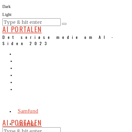
Dark
Light
KURSER
AI PORTALEN
Det seriøse medie om AI -
Siden 2023
Samfund
AI PORTALEN
Arbejde