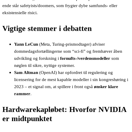
ende står safetyists/doomers, som frygter dybe samfunds- eller
eksistensielle risici.
Vigtige stemmer i debatten
Yann LeCun
(Meta, Turing-prismodtager) afviser
dommedagsfortællingerne som “sci-fi” og fremhæver åben
udvikling og forskning i
fornufts-/verdensmodeller
som
nøglen til sikre, nyttige systemer.
Sam Altman
(OpenAI) har opfordret til regulering og
licensering for de mest kapable modeller i sin kongreshøring i
2023 – et signal om, at spillere i front også
ønsker klare
rammer
.
Hardwarekapløbet: Hvorfor NVIDIA
er midtpunktet