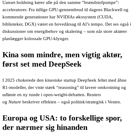
Uanset holdning kører alle på den samme “brændstofpumpe”:
acceleratorer. Fra tidlige GPU-gennembrud til dagens Blackwell og
kommende generationer har NVIDIAs økosystem (CUDA,
biblioteker, DGX) været en hovedårsag til AI’s tempo. Det ses også i
diskussioner om energibehov og skalering – som når store aktører
planlægger kolossale GPU-klynger.
Kina som mindre, men vigtig aktør,
først set med DeepSeek
I 2025 chokerede den kinesiske startup DeepSeek feltet med åbne
R1-modeller, der viste stærk “reasoning” til lavere omkostning og
udløste en ny runde i open-weight-debatten. Reuters
og
Nature
beskriver effekten – også politisk/strategisk i Vesten.
Europa og USA: to forskellige spor,
der nærmer sig hinanden