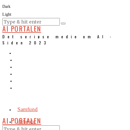
Dark
Light
KURSER
AI PORTALEN
Det seriøse medie om AI -
Siden 2023
Samfund
AI PORTALEN
Arbejde