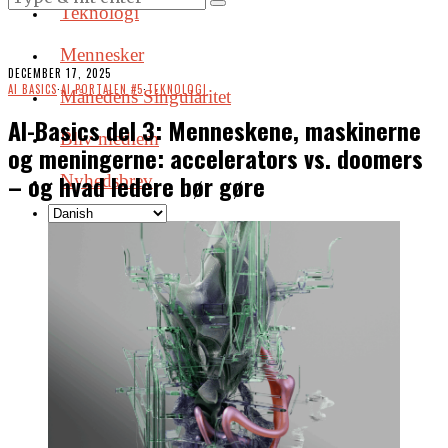
Teknologi
Mennesker
DECEMBER 17, 2025
AI BASICS
·
AI PORTALEN #5
·
TEKNOLOGI
Månedens Singularitet
AI-Basics del 3: Menneskene, maskinerne
Bliv medlem
og meningerne: accelerators vs. doomers
– og hvad ledere bør gøre
Nyhedsbrev