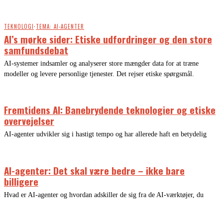
TEKNOLOGI
·
TEMA: AI-AGENTER
AI’s mørke sider: Etiske udfordringer og den store
samfundsdebat
AI-systemer indsamler og analyserer store mængder data for at træne
modeller og levere personlige tjenester. Det rejser etiske spørgsmål.
Fremtidens AI: Banebrydende teknologier og etiske
overvejelser
AI-agenter udvikler sig i hastigt tempo og har allerede haft en betydelig
AI-agenter: Det skal være bedre – ikke bare
billigere
Hvad er AI-agenter og hvordan adskiller de sig fra de AI-værktøjer, du