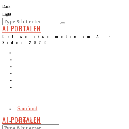
Dark
Light
KURSER
AI PORTALEN
Det seriøse medie om AI -
Siden 2023
Samfund
AI PORTALEN
Arbejde