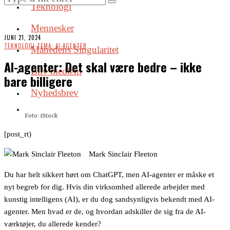
Teknologi
Mennesker
JUNI 21, 2024
TEKNOLOGI
·
TEMA: AI-AGENTER
Månedens Singularitet
AI-agenter: Det skal være bedre – ikke
Bliv medlem
bare billigere
Nyhedsbrev
Foto: iStock
[post_rt)
Mark Sinclair Fleeton
Du har helt sikkert hørt om ChatGPT, men AI-agenter er måske et
nyt begreb for dig. Hvis din virksomhed allerede arbejder med
kunstig intelligens (AI), er du dog sandsynligvis bekendt med AI-
agenter. Men hvad er de, og hvordan adskiller de sig fra de AI-
værktøjer, du allerede kender?