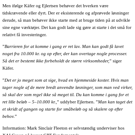
Men ifølge Käfer og Ejlertsen behøver det hverken være
tidskrævende eller dyrt. Der er eksisterende og afprøvede løsninger
derude, så man behøver ikke starte med at bruge tiden på at udvikle
sine egne værktøjer. Det kan godt lade sig gøre at starte i det små for
relativt få investeringer.
”
Barrieren for at komme i gang er ret lav. Man kan godt få lavet
noget fra 10.000 kr. og op efter, der kan overtage nogle processer.
Så det er bestemt ikke forbeholdt de større virksomheder,
” siger
Käfer.
”
Det er jo meget som at sige, hvad en hjemmeside koster. Hvis man
tager nogle af de mere bredt anvendte løsninger, som man ved virker,
så skal der som regel ikke så meget til. Du kan komme i gang for et
ret lille beløb – 5–10.000 kr.,
” uddyber Ejlertsen. ”
Man kan taget det
et skridt af gangen og starte for småbeløb og så skalere op efter
behov.
”
Information: Mark Sinclair Fleeton er selvstændig underviser hos