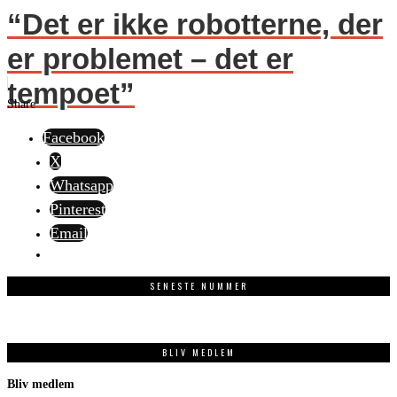
“Det er ikke robotterne, der
er problemet – det er
tempoet”
Share
Facebook
X
Whatsapp
Pinterest
Email
SENESTE NUMMER
BLIV MEDLEM
Bliv medlem