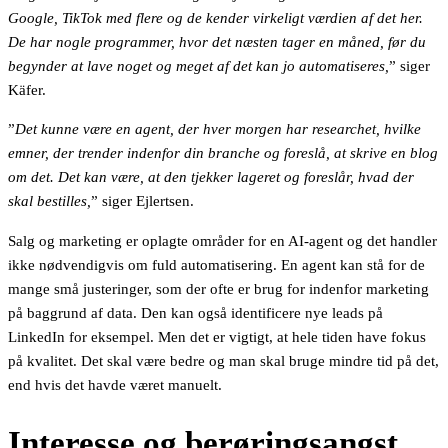
Google, TikTok med flere og de kender virkeligt værdien af det her.
De har nogle programmer, hvor det næsten tager en måned, før du
begynder at lave noget og meget af det kan jo automatiseres,
” siger
Käfer.
”
Det kunne være en agent, der hver morgen har researchet, hvilke
emner, der trender indenfor din branche og foreslå, at skrive en blog
om det. Det kan være, at den tjekker lageret og foreslår, hvad der
skal bestilles,
” siger Ejlertsen.
Salg og marketing er oplagte områder for en AI-agent og det handler
ikke nødvendigvis om fuld automatisering. En agent kan stå for de
mange små justeringer, som der ofte er brug for indenfor marketing
på baggrund af data. Den kan også identificere nye leads på
LinkedIn for eksempel. Men det er vigtigt, at hele tiden have fokus
på kvalitet. Det skal være bedre og man skal bruge mindre tid på det,
end hvis det havde været manuelt.
Interesse og berøringsangst