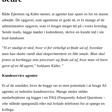
Både Ejlertsen og Käfer mener, at agenter kan spare os for en masse
arbejde. De opgaver, som agenterne er gode til, er fx mange af de
administrative opgaver, som vi bruger meget tid på i vores hverdag.
Sende mails, lægge møder i kalenderen, skrive en kunde ind i sin
lead databaser
”
Vi er stadigt et sted, hvor vi for virkeligt at finde ud af, hvordan
man kan skabe værdi skal eksperimentere en lille smule. Man skal
prøve at kortlægge sine processer og finde ud af, hvor man vil have
gavn af en AI-agent,
” forklarer Käfer. ”
Kundeservice agenter
Et af de områder, hvor de begge ser et stort potentiale i at bruge AI-
agenter, er indenfor kundeservice. Mange steder sidder
medarbejderne og kigger i en FAQ (Frequently Asked Questions –
ofte stillede spørgsmål) eller må forlade telefonen for at spørge en
kollega.