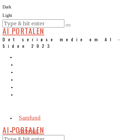
Dark
Light
KURSER
AI PORTALEN
Det seriøse medie om AI -
Siden 2023
Samfund
AI PORTALEN
Arbejde