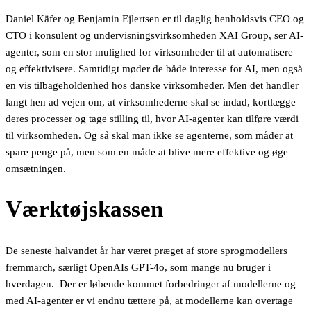
Daniel Käfer og Benjamin Ejlertsen er til daglig henholdsvis CEO og
CTO i konsulent og undervisningsvirksomheden XAI Group, ser AI-
agenter, som en stor mulighed for virksomheder til at automatisere
og effektivisere. Samtidigt møder de både interesse for AI, men også
en vis tilbageholdenhed hos danske virksomheder. Men det handler
langt hen ad vejen om, at virksomhederne skal se indad, kortlægge
deres processer og tage stilling til, hvor AI-agenter kan tilføre værdi
til virksomheden. Og så skal man ikke se agenterne, som måder at
spare penge på, men som en måde at blive mere effektive og øge
omsætningen.
Værktøjskassen
De seneste halvandet år har været præget af store sprogmodellers
fremmarch, særligt OpenAIs GPT-4o, som mange nu bruger i
hverdagen. Der er løbende kommet forbedringer af modellerne og
med AI-agenter er vi endnu tættere på, at modellerne kan overtage