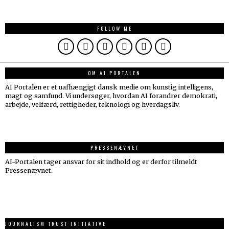
FOLLOW ME
OM AI PORTALEN
AI Portalen er et uafhængigt dansk medie om kunstig intelligens,
magt og samfund. Vi undersøger, hvordan AI forandrer demokrati,
arbejde, velfærd, rettigheder, teknologi og hverdagsliv.
PRESSENÆVNET
AI-Portalen tager ansvar for sit indhold og er derfor tilmeldt
Pressenævnet.
JOURNALISM TRUST INITIATIVE