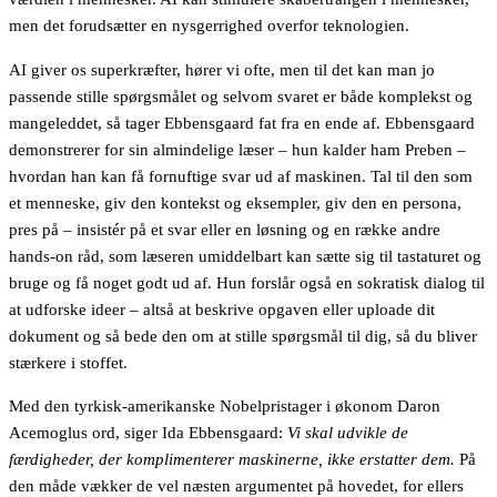
men det forudsætter en nysgerrighed overfor teknologien.
AI giver os superkræfter, hører vi ofte, men til det kan man jo
passende stille spørgsmålet og selvom svaret er både komplekst og
mangeleddet, så tager Ebbensgaard fat fra en ende af. Ebbensgaard
demonstrerer for sin almindelige læser – hun kalder ham Preben –
hvordan han kan få fornuftige svar ud af maskinen. Tal til den som
et menneske, giv den kontekst og eksempler, giv den en persona,
pres på – insistér på et svar eller en løsning og en række andre
hands-on råd, som læseren umiddelbart kan sætte sig til tastaturet og
bruge og få noget godt ud af. Hun forslår også en sokratisk dialog til
at udforske ideer – altså at beskrive opgaven eller uploade dit
dokument og så bede den om at stille spørgsmål til dig, så du bliver
stærkere i stoffet.
Med den tyrkisk-amerikanske Nobelpristager i økonom Daron
Acemoglus ord, siger Ida Ebbensgaard:
Vi skal udvikle de
færdigheder, der komplimenterer maskinerne, ikke erstatter dem.
På
den måde vækker de vel næsten argumentet på hovedet, for ellers