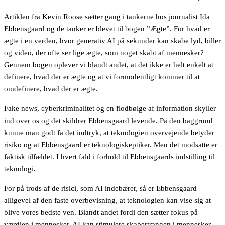
Artiklen fra Kevin Roose sætter gang i tankerne hos journalist Ida
Ebbensgaard og de tanker er blevet til bogen ”Ægte”. For hvad er
ægte i en verden, hvor generativ AI på sekunder kan skabe lyd, biller
og video, der ofte ser lige ægte, som noget skabt af mennesker?
Gennem bogen oplever vi blandt andet, at det ikke er helt enkelt at
definere, hvad der er ægte og at vi formodentligt kommer til at
omdefinere, hvad der er ægte.
Fake news, cyberkriminalitet og en flodbølge af information skyller
ind over os og det skildrer Ebbensgaard levende. På den baggrund
kunne man godt få det indtryk, at teknologien overvejende betyder
risiko og at Ebbensgaard er teknologiskeptiker. Men det modsatte er
faktisk tilfældet. I hvert fald i forhold til Ebbensgaards indstilling til
teknologi.
For på trods af de risici, som AI indebærer, så er Ebbensgaard
alligevel af den faste overbevisning, at teknologien kan vise sig at
blive vores bedste ven. Blandt andet fordi den sætter fokus på
værdien i mennesker. AI kan stimulere skabertrangen i mennesker,