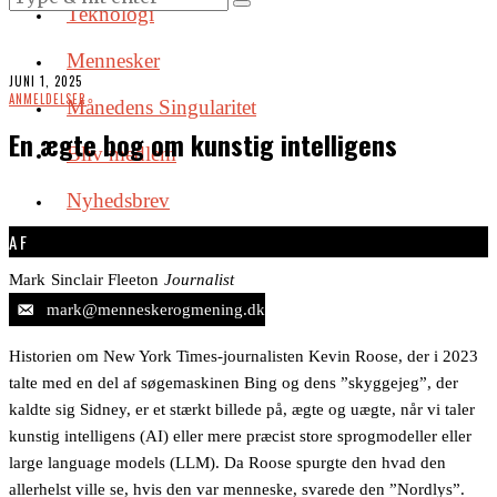
Teknologi
Mennesker
JUNI 1, 2025
ANMELDELSER
Månedens Singularitet
En ægte bog om kunstig intelligens
Bliv medlem
Nyhedsbrev
AF
Mark
Sinclair Fleeton
Journalist
mark@menneskerogmening.dk
Historien om New York Times-journalisten Kevin Roose, der i 2023
talte med en del af søgemaskinen Bing og dens ”skyggejeg”, der
kaldte sig Sidney, er et stærkt billede på, ægte og uægte, når vi taler
kunstig intelligens (AI) eller mere præcist store sprogmodeller eller
large language models (LLM). Da Roose spurgte den hvad den
allerhelst ville se, hvis den var menneske, svarede den ”Nordlys”.