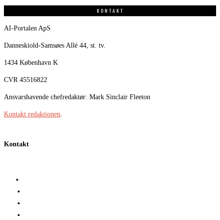
KONTAKT
AI-Portalen ApS
Danneskiold-Samsøes Allé 44, st. tv.
1434 København K
CVR 45516822
Ansvarshavende chefredaktør: Mark Sinclair Fleeton
Kontakt redaktionen
.
Kontakt