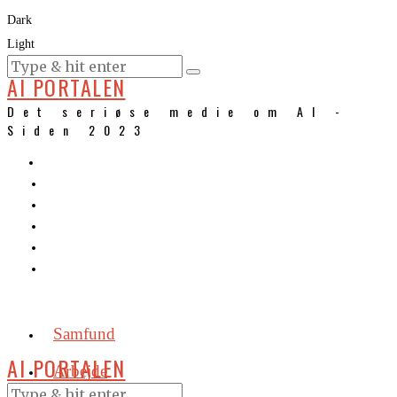
Dark
Light
KURSER
AI PORTALEN
Det seriøse medie om AI -
Siden 2023
Samfund
AI PORTALEN
Arbejde