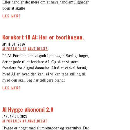
Eller handler det mere om at have handlemuligheder
uden at skulle
LÆS MERE
Kørekort til AI: Her er teoribogen.
APRIL 30, 2026
AI PORTALEN #9
·
ANMELDELSER
På AI Portalen kan vi godt lide bøger. Særligt bøger,
der er gode til at forklare AI. Og så er vi store
fortalere for digital dannelse. Altså at vi skal forstå,
hvad AI er, hvad den kan, så vi kan tage stilling til,
hvad den skal. Jeg har tidligere blandt
LÆS MERE
AI Hygge økonomi 2.0
JANUAR 31, 2026
AI PORTALEN #7
·
ANMELDELSER
Hygge er noget med slumretæpper og stearinlys. Det