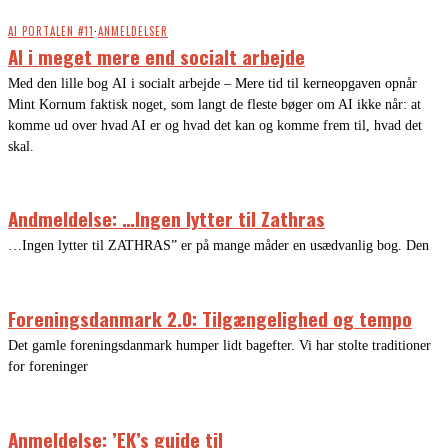
AI PORTALEN #11
·
ANMELDELSER
AI i meget mere end socialt arbejde
Med den lille bog AI i socialt arbejde – Mere tid til kerneopgaven opnår
Mint Kornum faktisk noget, som langt de fleste bøger om AI ikke når: at
komme ud over hvad AI er og hvad det kan og komme frem til, hvad det
skal.
Andmeldelse: …Ingen lytter til Zathras
…Ingen lytter til ZATHRAS” er på mange måder en usædvanlig bog. Den
Foreningsdanmark 2.0: Tilgængelighed og tempo
Det gamle foreningsdanmark humper lidt bagefter. Vi har stolte traditioner
for foreninger
Anmeldelse: ’EK’s guide til