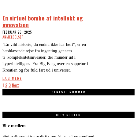
En virtuel bombe af intellekt og
innovation
FEBRUAR 26, 2025
ANMELDELSER
"En vild historie, du endnu ikke har hørt", er en
hæsblæsende rejse fra ingenting gennem
ti kompleksitetsniveauer, der munder ud i
hyperintelligens. Fra Big Bang over en soppetur i
Kroatien og for fuld fart ud i universet.
LÆS MERE
1
2
3
Next
SENESTE NUMMER
BLIV MEDLEM
Bliv medlem
Støt uafhængig journalistik om AI, magt og samfund.