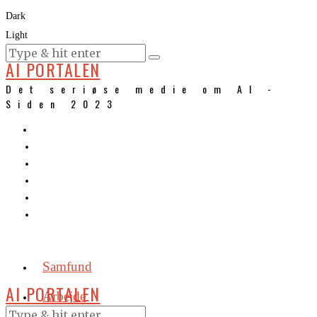
Dark
Light
KURSER
AI PORTALEN
Det seriøse medie om AI -
Siden 2023
Samfund
AI PORTALEN
Arbejde