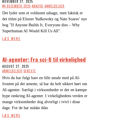
NOVEMBER 27, 2025
#4 DECEMBER 2025
·
ANALYSE
·
ANMELDELSER
Det lyder som et voldsomt udsagn, men faktisk er
det titlen på Eliezer Yudkowsky og Nate Soares’ nye
bog ”If Anyone Builds It, Everyone dies – Why
Superhuman AI Would Kill Us All”.
LÆS MERE
AI-agenter: Fra sci-fi til virkelighed
AUGUST 27, 2025
ANMELDELSER
·
SENESTE
Hvis du har fulgt bare en lille smule med på AI-
fronten på det seneste, så har du helt sikkert hørt om
AI-agenter. Særligt i virksomheder er der en kæmpe
hype omkring AI-agenter. I virkelighedens verden er
mange virksomheder dog alvorligt i tvivl i disse
dage. For de har måske ikke
LÆS MERE