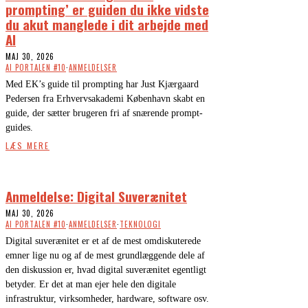
prompting’ er guiden du ikke vidste
du akut manglede i dit arbejde med
AI
MAJ 30, 2026
AI PORTALEN #10
·
ANMELDELSER
Med EK’s guide til prompting har Just Kjærgaard
Pedersen fra Erhvervsakademi København skabt en
guide, der sætter brugeren fri af snærende prompt-
guides.
LÆS MERE
Anmeldelse: Digital Suverænitet
MAJ 30, 2026
AI PORTALEN #10
·
ANMELDELSER
·
TEKNOLOGI
Digital suverænitet er et af de mest omdiskuterede
emner lige nu og af de mest grundlæggende dele af
den diskussion er, hvad digital suverænitet egentligt
betyder. Er det at man ejer hele den digitale
infrastruktur, virksomheder, hardware, software osv.