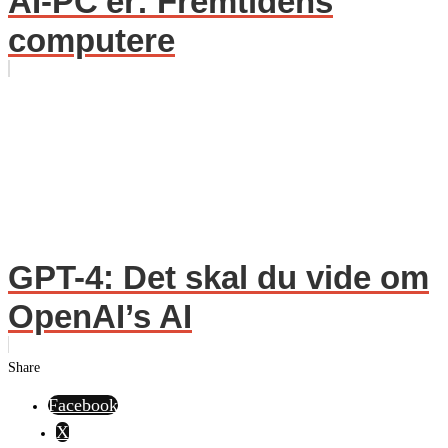
AI-PC'er: Fremtidens
computere
GPT-4: Det skal du vide om
OpenAI’s AI
Share
Facebook
X