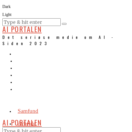
Dark
Light
KURSER
AI PORTALEN
Det seriøse medie om AI -
Siden 2023
Samfund
AI PORTALEN
Arbejde