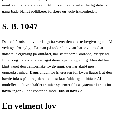
mindre omfattende love om AI. Loven havde sat en heftig debat i
gang både blandt politikere, forskere og techvirksomheder.
S. B. 1047
Den californiske lov har langt fra været den eneste lovgivning om AI
vedtaget for nyligt. Da man på føderalt niveau har tøvet med at
indføre lovgivning på området, har stater som Colorado, Maryland,
Illinois og flere andre vedtaget deres egen lovgivning. Men det har
klart været den californiske lovgivning, der har skabt mest
opmærksomhed. Baggrunden for interessen for loven ligger i, at den
havde fokus på at regulere de mest kraftfulde og ambitiøse AI-
modeller – i loven kaldet frontier-systemer (altså systemer i front for
udviklingen) – der koster op mod 100$ at udvikle.
En velment lov