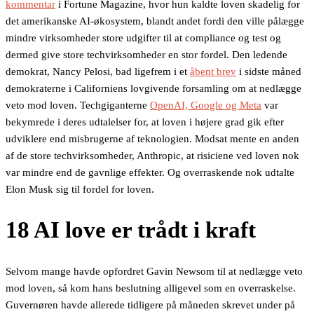
kommentar
i Fortune Magazine, hvor hun kaldte loven skadelig for
det amerikanske AI-økosystem, blandt andet fordi den ville pålægge
mindre virksomheder store udgifter til at compliance og test og
dermed give store techvirksomheder en stor fordel. Den ledende
demokrat, Nancy Pelosi, bad ligefrem i et
åbent brev
i sidste måned
demokraterne i Californiens lovgivende forsamling om at nedlægge
veto mod loven. Techgiganterne
OpenAI, Google og Meta
var
bekymrede i deres udtalelser for, at loven i højere grad gik efter
udviklere end misbrugerne af teknologien. Modsat mente en anden
af de store techvirksomheder, Anthropic, at risiciene ved loven nok
var mindre end de gavnlige effekter. Og overraskende nok udtalte
Elon Musk sig til fordel for loven.
18 AI love er trådt i kraft
Selvom mange havde opfordret Gavin Newsom til at nedlægge veto
mod loven, så kom hans beslutning alligevel som en overraskelse.
Guvernøren havde allerede tidligere på måneden skrevet under på