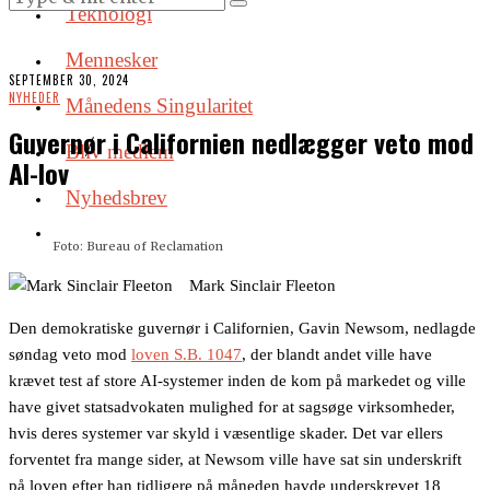
Teknologi
Mennesker
SEPTEMBER 30, 2024
NYHEDER
Månedens Singularitet
Guvernør i Californien nedlægger veto mod
Bliv medlem
AI-lov
Nyhedsbrev
Foto: Bureau of Reclamation
Mark Sinclair Fleeton
Den demokratiske guvernør i Californien, Gavin Newsom, nedlagde
søndag veto mod
loven S.B. 1047
, der blandt andet ville have
krævet test af store AI-systemer inden de kom på markedet og ville
have givet statsadvokaten mulighed for at sagsøge virksomheder,
hvis deres systemer var skyld i væsentlige skader. Det var ellers
forventet fra mange sider, at Newsom ville have sat sin underskrift
på loven efter han tidligere på måneden havde underskrevet 18