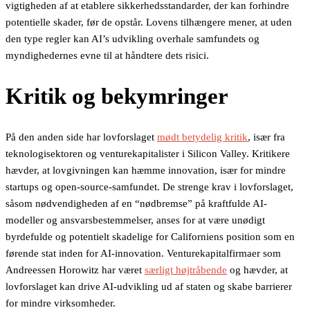
vigtigheden af at etablere sikkerhedsstandarder, der kan forhindre
potentielle skader, før de opstår. Lovens tilhængere mener, at uden
den type regler kan AI’s udvikling overhale samfundets og
myndighedernes evne til at håndtere dets risici.
Kritik og bekymringer
På den anden side har lovforslaget
mødt betydelig kritik
, især fra
teknologisektoren og venturekapitalister i Silicon Valley. Kritikere
hævder, at lovgivningen kan hæmme innovation, især for mindre
startups og open-source-samfundet. De strenge krav i lovforslaget,
såsom nødvendigheden af en “nødbremse” på kraftfulde AI-
modeller og ansvarsbestemmelser, anses for at være unødigt
byrdefulde og potentielt skadelige for Californiens position som en
førende stat inden for AI-innovation. Venturekapitalfirmaer som
Andreessen Horowitz har været
særligt højtråbende
og hævder, at
lovforslaget kan drive AI-udvikling ud af staten og skabe barrierer
for mindre virksomheder.