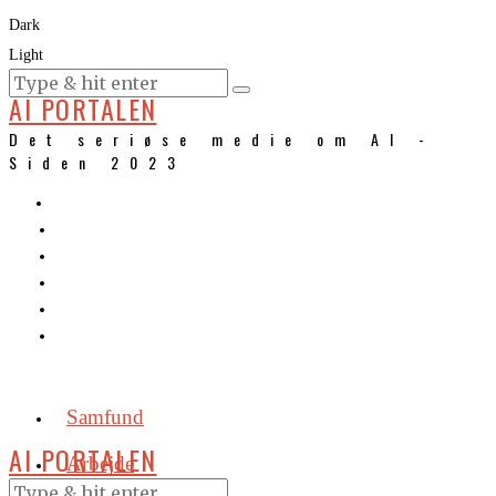
Dark
Light
KURSER
AI PORTALEN
Det seriøse medie om AI -
Siden 2023
Samfund
AI PORTALEN
Arbejde