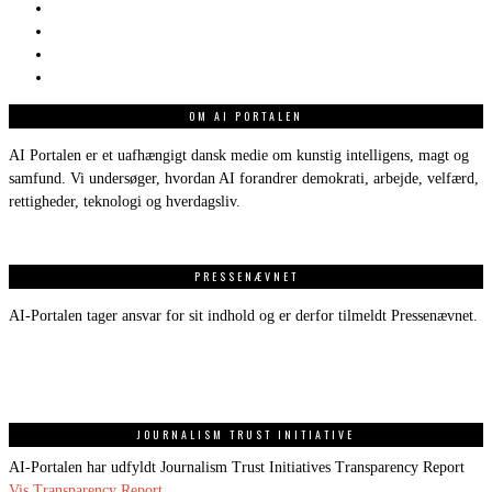
OM AI PORTALEN
AI Portalen er et uafhængigt dansk medie om kunstig intelligens, magt og
samfund. Vi undersøger, hvordan AI forandrer demokrati, arbejde, velfærd,
rettigheder, teknologi og hverdagsliv.
PRESSENÆVNET
AI-Portalen tager ansvar for sit indhold og er derfor tilmeldt Pressenævnet.
JOURNALISM TRUST INITIATIVE
AI-Portalen har udfyldt Journalism Trust Initiatives Transparency Report
Vis Transparency Report