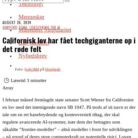
Teknologi
Mennesker
AUGUST 26, 2024
SAMFUND
·
TEMA: LOVGIVNING OM AI
Månedens Singularitet
Californisk lov har fået techgiganterne op i
Bliv medlem
det røde felt
Nyhedsbrev
Foto:
Josh Hild
på
Unsplash
Læsetid
3 minutter
Array
I februar måned fremlagde state senator Scott Wiener fra Californien
en lov med det intetsigende navn SB 1047. På trods af sit navn er der
tale om en ret banebrydende og kontroversielt tiltag, der skal
regulere avancerede AI-systemer, især dem der betragtes som
såkaldte ”frontier-modeller” – altså modeller i front for udviklingen
– på grund af deres store computerkraft og potentielle risici. Loven