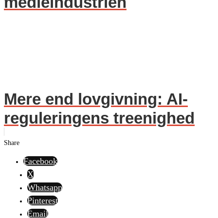
medieindustrien
Mere end lovgivning: AI-
reguleringens treenighed
Share
Facebook
X
Whatsapp
Pinterest
Email