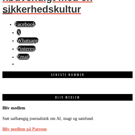
sikkerhedskultur
Share
Facebook
X
Whatsapp
Pinterest
Email
SENESTE NUMMER
BLIV MEDLEM
Bliv medlem
Støt uafhængig journalistik om AI, magt og samfund.
Bliv medlem på Patreon