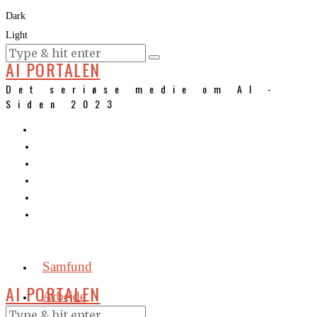
Dark
Light
KURSER
AI PORTALEN
Det seriøse medie om AI -
Siden 2023
Samfund
AI PORTALEN
Arbejde