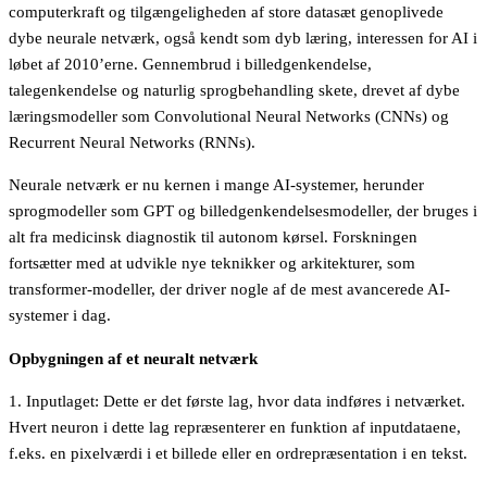
computerkraft og tilgængeligheden af store datasæt genoplivede
dybe neurale netværk, også kendt som dyb læring, interessen for AI i
løbet af 2010’erne. Gennembrud i billedgenkendelse,
talegenkendelse og naturlig sprogbehandling skete, drevet af dybe
læringsmodeller som Convolutional Neural Networks (CNNs) og
Recurrent Neural Networks (RNNs).
Neurale netværk er nu kernen i mange AI-systemer, herunder
sprogmodeller som GPT og billedgenkendelsesmodeller, der bruges i
alt fra medicinsk diagnostik til autonom kørsel. Forskningen
fortsætter med at udvikle nye teknikker og arkitekturer, som
transformer-modeller, der driver nogle af de mest avancerede AI-
systemer i dag.
Opbygningen af et neuralt netværk
1. Inputlaget: Dette er det første lag, hvor data indføres i netværket.
Hvert neuron i dette lag repræsenterer en funktion af inputdataene,
f.eks. en pixelværdi i et billede eller en ordrepræsentation i en tekst.