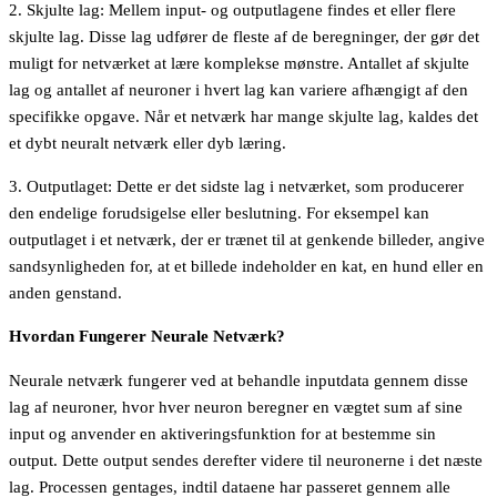
2. Skjulte lag: Mellem input- og outputlagene findes et eller flere
skjulte lag. Disse lag udfører de fleste af de beregninger, der gør det
muligt for netværket at lære komplekse mønstre. Antallet af skjulte
lag og antallet af neuroner i hvert lag kan variere afhængigt af den
specifikke opgave. Når et netværk har mange skjulte lag, kaldes det
et dybt neuralt netværk eller dyb læring.
3. Outputlaget: Dette er det sidste lag i netværket, som producerer
den endelige forudsigelse eller beslutning. For eksempel kan
outputlaget i et netværk, der er trænet til at genkende billeder, angive
sandsynligheden for, at et billede indeholder en kat, en hund eller en
anden genstand.
Hvordan Fungerer Neurale Netværk?
Neurale netværk fungerer ved at behandle inputdata gennem disse
lag af neuroner, hvor hver neuron beregner en vægtet sum af sine
input og anvender en aktiveringsfunktion for at bestemme sin
output. Dette output sendes derefter videre til neuronerne i det næste
lag. Processen gentages, indtil dataene har passeret gennem alle