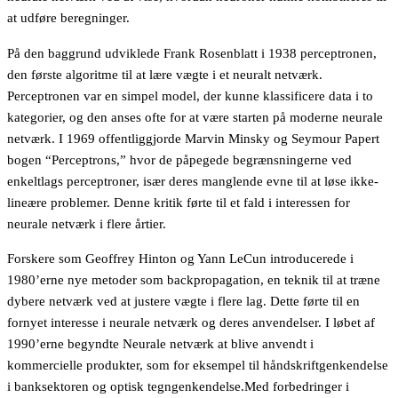
at udføre beregninger.
På den baggrund udviklede Frank Rosenblatt i 1938 perceptronen,
den første algoritme til at lære vægte i et neuralt netværk.
Perceptronen var en simpel model, der kunne klassificere data i to
kategorier, og den anses ofte for at være starten på moderne neurale
netværk. I 1969 offentliggjorde Marvin Minsky og Seymour Papert
bogen “Perceptrons,” hvor de påpegede begrænsningerne ved
enkeltlags perceptroner, især deres manglende evne til at løse ikke-
lineære problemer. Denne kritik førte til et fald i interessen for
neurale netværk i flere årtier.
Forskere som Geoffrey Hinton og Yann LeCun introducerede i
1980’erne nye metoder som backpropagation, en teknik til at træne
dybere netværk ved at justere vægte i flere lag. Dette førte til en
fornyet interesse i neurale netværk og deres anvendelser. I løbet af
1990’erne begyndte Neurale netværk at blive anvendt i
kommercielle produkter, som for eksempel til håndskriftgenkendelse
i banksektoren og optisk tegngenkendelse.Med forbedringer i