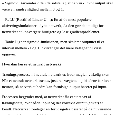
– Sigmoid: Anvendes ofte i de sidste lag af netværk, hvor output skal
være en sandsynlighed mellem 0 og 1.
– ReLU (Rectified Linear Unit): En af de mest populære
aktiveringsfunktioner i dybe netværk, da den gør det muligt for
netværket at konvergere hurtigere og løse gradientproblemer.
– Tanh: Ligner sigmoid-funktionen, men skalerer outputtet til et
interval mellem -1 og 1, hvilket gør det mere velegnet til visse
opgaver.
Hvordan lærer et neuralt netværk?
Træningsprocessen i neurale netværk er, hvor magien virkelig sker.
Når et neuralt netværk trænes, justeres vægtene og bias’ene for hver
neuron, så netværket bedre kan forudsige output baseret på input.
Processen begynder med, at netværket får et stort sæt af
træningsdata, hvor både input og det korrekte output (etiket) er
kendt. Netværket foretager en forudsigelse baseret på de nuværende