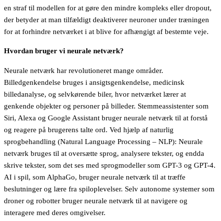
en straf til modellen for at gøre den mindre kompleks eller dropout,
der betyder at man tilfældigt deaktiverer neuroner under træningen
for at forhindre netværket i at blive for afhængigt af bestemte veje.
Hvordan bruger vi neurale netværk?
Neurale netværk har revolutioneret mange områder.
Billedgenkendelse bruges i ansigtsgenkendelse, medicinsk
billedanalyse, og selvkørende biler, hvor netværket lærer at
genkende objekter og personer på billeder. Stemmeassistenter som
Siri, Alexa og Google Assistant bruger neurale netværk til at forstå
og reagere på brugerens talte ord. Ved hjælp af naturlig
sprogbehandling (Natural Language Processing – NLP): Neurale
netværk bruges til at oversætte sprog, analysere tekster, og endda
skrive tekster, som det ses med sprogmodeller som GPT-3 og GPT-4.
AI i spil, som AlphaGo, bruger neurale netværk til at træffe
beslutninger og lære fra spiloplevelser. Selv autonome systemer som
droner og robotter bruger neurale netværk til at navigere og
interagere med deres omgivelser.