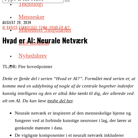
Teknologi
Mennesker
AUGUST 29, 2024
AI BASICS
·
TEKNOLOGI
·
TEMA: HVAD ER AI?
Månedens Singularitet
Hvad er AI: Neurale Netværk
Bliv medlem
Nyhedsbrev
TL;DR: Fire hovedpointer
Det­te er fjerde del i se­ri­en “Hvad er AI?”. For­må­let med se­ri­en er, at
kom­me med en ud­dyb­ning af nog­le af de cen­tra­le be­gre­ber in­den­for
kun­stig in­tel­li­gens og den er alt­så ikke tænkt til dig, der al­le­re­de ved
alt om AI. Du kan læse
tredje del her
.
Neurale netværk er inspireret af den menneskelige hjerne og
fungerer ved at forbinde kunstige neuroner i lag, der lærer at
genkende mønstre i data.
De vigtigste komponenter i et neuralt netværk inkluderer