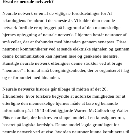
Hvad er neurale netværk?
Neurale netværk er en af de vigtigste forudsætninger for AI-
teknologiens frembrud i de seneste år. Vi kalder dem neurale
netværk fordi de er opbygget på baggrund af den menneskelige
hjernes opbygning af neurale netværk. I hjernen består neuroner af
små celler, der er forbundet med hinanden gennem synapser. Disse
neuroner kommunikerer ved at sende elektriske signaler, og gennem
denne kommunikation kan hjernen lære og genkende mønstre.
Kunstige neurale netværk efterligner denne struktur ved at bruge
“neuroner” i form af små beregningsenheder, der er organiseret i lag
og er forbundet med hinanden.
Neurale netværks historie går tilbage til midten af det 20.
århundrede, hvor forskere begyndte at udforske muligheden for at
efterligne den menneskelige hjernes måde at lære og behandle
information på. I 1943 offentliggjorde Warren McCulloch og Walter
Pitts en artikel, der beskrev en simpel model af en kunstig neuron,
baseret på logiske kredsløb. Denne model lagde grundlaget for
neurale netværk ved at vise, hvordan neuroner kunne kombineres til