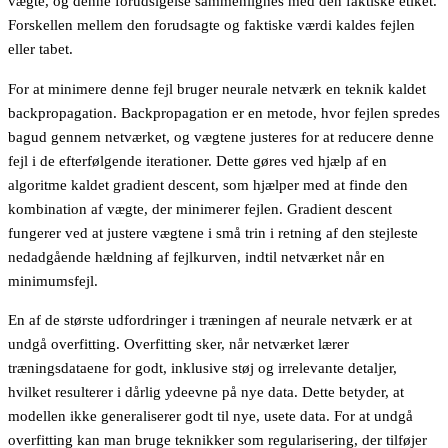
vægte, og denne forudsigelse sammenlignes med den faktiske etiket.
Forskellen mellem den forudsagte og faktiske værdi kaldes fejlen
eller tabet.
For at minimere denne fejl bruger neurale netværk en teknik kaldet
backpropagation. Backpropagation er en metode, hvor fejlen spredes
bagud gennem netværket, og vægtene justeres for at reducere denne
fejl i de efterfølgende iterationer. Dette gøres ved hjælp af en
algoritme kaldet gradient descent, som hjælper med at finde den
kombination af vægte, der minimerer fejlen. Gradient descent
fungerer ved at justere vægtene i små trin i retning af den stejleste
nedadgående hældning af fejlkurven, indtil netværket når en
minimumsfejl.
En af de største udfordringer i træningen af neurale netværk er at
undgå overfitting. Overfitting sker, når netværket lærer
træningsdataene for godt, inklusive støj og irrelevante detaljer,
hvilket resulterer i dårlig ydeevne på nye data. Dette betyder, at
modellen ikke generaliserer godt til nye, usete data. For at undgå
overfitting kan man bruge teknikker som regularisering, der tilføjer