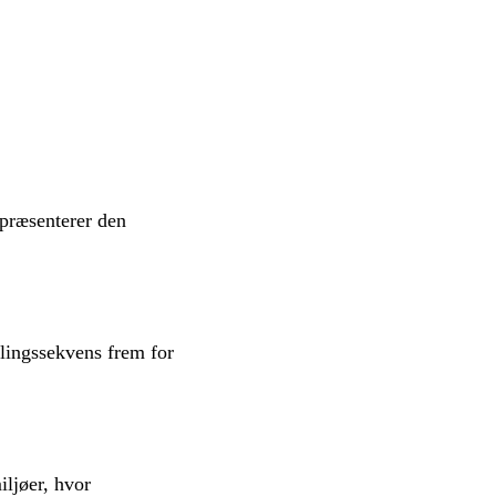
epræsenterer den
dlingssekvens frem for
iljøer, hvor