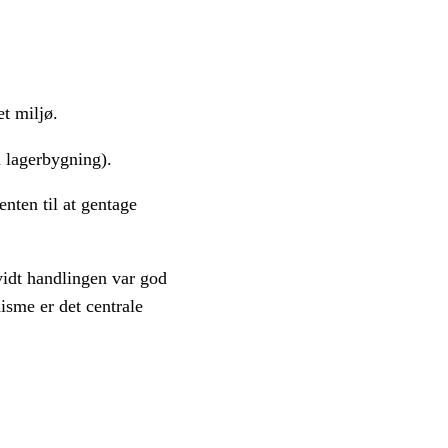
et miljø.
n lagerbygning).
nten til at gentage
vidt handlingen var god
isme er det centrale