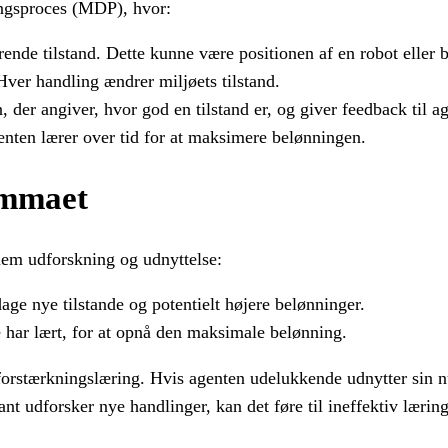
ngsproces (MDP), hvor:
ende tilstand. Dette kunne være positionen af en robot eller b
ver handling ændrer miljøets tilstand.
der angiver, hvor god en tilstand er, og giver feedback til a
agenten lærer over tid for at maksimere belønningen.
emmaet
lem udforskning og udnyttelse:
ge nye tilstande og potentielt højere belønninger.
 har lært, for at opnå den maksimale belønning.
i forstærkningslæring. Hvis agenten udelukkende udnytter sin
nt udforsker nye handlinger, kan det føre til ineffektiv læring