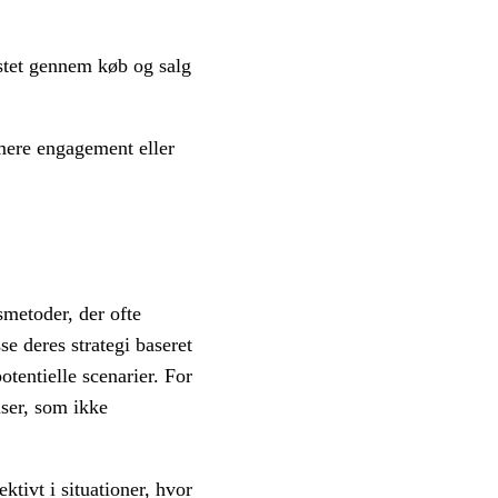
astet gennem køb og salg
imere engagement eller
smetoder, der ofte
e deres strategi baseret
otentielle scenarier. For
lser, som ikke
tivt i situationer, hvor