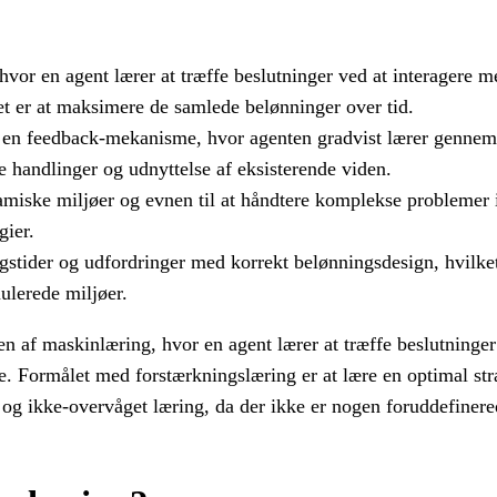
vor en agent lærer at træffe beslutninger ved at interagere 
let er at maksimere de samlede belønninger over tid.
e en feedback-mekanisme, hvor agenten gradvist lærer gennem 
 handlinger og udnyttelse af eksisterende viden.
namiske miljøer og evnen til at håndtere komplekse problemer 
gier.
stider og udfordringer med korrekt belønningsdesign, hvilket 
mulerede miljøer.
 af maskinlæring, hvor en agent lærer at træffe beslutninger
fe. Formålet med forstærkningslæring er at lære en optimal st
 og ikke-overvåget læring, da der ikke er nogen foruddefinered