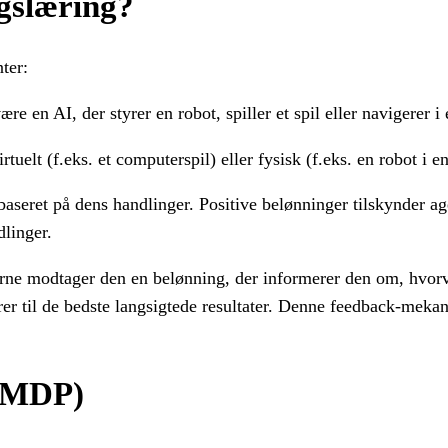
gslæring?
ter:
 en AI, der styrer en robot, spiller et spil eller navigerer i 
tuelt (f.eks. et computerspil) eller fysisk (f.eks. en robot i e
seret på dens handlinger. Positive belønninger tilskynder age
dlinger.
terne modtager den en belønning, der informerer den om, hvor
ører til de bedste langsigtede resultater. Denne feedback-mekan
 (MDP)