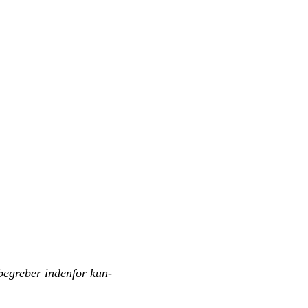
e­gre­ber in­den­for kun­