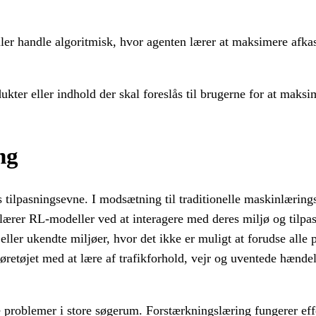
 eller handle algoritmisk, hvor agenten lærer at maksimere afk
kter eller indhold der skal foreslås til brugerne for at maks
ng
s tilpasningsevne. I modsætning til traditionelle maskinlæring
rer RL-modeller ved at interagere med deres miljø og tilpass
ler ukendte miljøer, hvor det ikke er muligt at forudse alle p
retøjet med at lære af trafikforhold, vejr og uventede hænde
 problemer i store søgerum. Forstærkningslæring fungerer effek