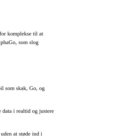
or komplekse til at
AlphaGo, som slog
pil som skak, Go, og
data i realtid og justere
 uden at støde ind i