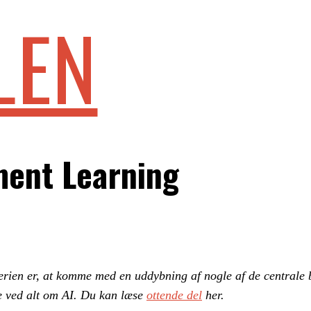
LEN
ment Learning
ri­en er, at kom­me med en ud­dyb­ning af nog­le af de cen­tra­le b
­re­de ved alt om AI. Du kan læse
ottende del
her.