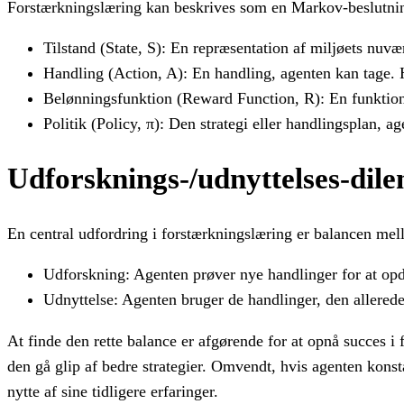
Forstærkningslæring kan beskrives som en Markov-beslutni
Tilstand (State, S): En repræsentation af miljøets nuvær
Handling (Action, A): En handling, agenten kan tage. H
Belønningsfunktion (Reward Function, R): En funktion, 
Politik (Policy, π): Den strategi eller handlingsplan, 
Udforsknings-/udnyttelses-dil
En central udfordring i forstærkningslæring er balancen mel
Udforskning: Agenten prøver nye handlinger for at opda
Udnyttelse: Agenten bruger de handlinger, den allerede
At finde den rette balance er afgørende for at opnå succes 
den gå glip af bedre strategier. Omvendt, hvis agenten konsta
nytte af sine tidligere erfaringer.