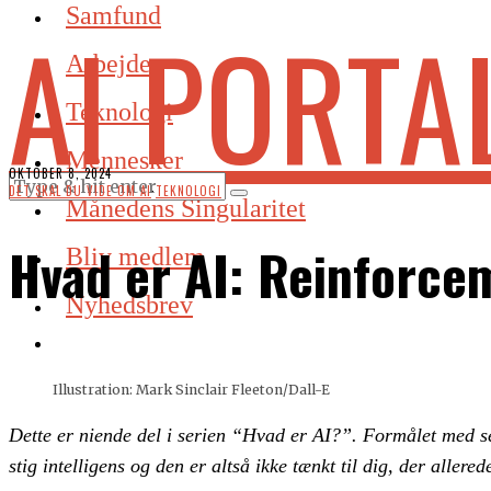
Samfund
AI PORTA
Arbejde
Teknologi
Mennesker
OKTOBER 8, 2024
DET SKAL DU VIDE OM AI
·
TEKNOLOGI
Månedens Singularitet
Hvad er AI: Reinforce
Bliv medlem
Nyhedsbrev
Illustration: Mark Sinclair Fleeton/Dall-E
Det­te er niende del i se­ri­en “Hvad er AI?”. For­må­let med se­
stig in­tel­li­gens og den er alt­så ikke tænkt til dig, der al­le