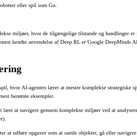
obotter eller spil som Go.
se miljøer, hvor de tilgængelige tilstande og handlinger er f
 Den mest kendte anvendelse af Deep RL er Google DeepMinds 
æring
spil, hvor AI-agenten lærer at mestre komplekse strategiske s
 mest berømte eksempler.
at lære at navigere gennem komplekse miljøer ved at analysere 
r).
ter at udføre opgaver som at samle objekter, gå eller navigere