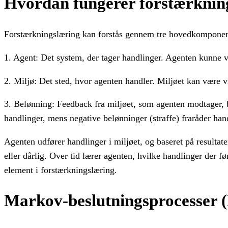
Hvordan fungerer forstærknin
Forstærkningslæring kan forstås gennem tre hovedkomponen
1. Agent: Det system, der tager handlinger. Agenten kunne være
2. Miljø: Det sted, hvor agenten handler. Miljøet kan være vir
3. Belønning: Feedback fra miljøet, som agenten modtager, ba
handlinger, mens negative belønninger (straffe) fraråder han
Agenten udfører handlinger i miljøet, og baseret på resulta
eller dårlig. Over tid lærer agenten, hvilke handlinger der f
element i forstærkningslæring.
Markov-beslutningsprocesser