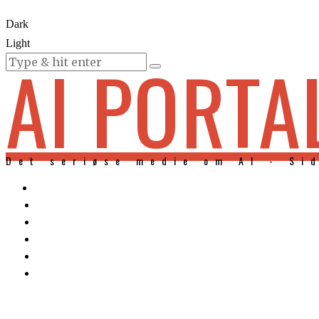
Dark
Light
AI PORTA
KURSER
Det seriøse medie om AI - Si