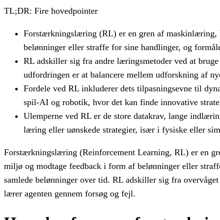
TL;DR: Fire hovedpointer
Forstærkningslæring (RL) er en gren af maskinlæring, h
belønninger eller straffe for sine handlinger, og formå
RL adskiller sig fra andre læringsmetoder ved at brug
udfordringen er at balancere mellem udforskning af nye
Fordele ved RL inkluderer dets tilpasningsevne til dy
spil-AI og robotik, hvor det kan finde innovative strate
Ulemperne ved RL er de store datakrav, lange indlæring
læring eller uønskede strategier, især i fysiske eller si
Forstærkningslæring (Reinforcement Learning, RL) er en gren
miljø og modtage feedback i form af belønninger eller straf
samlede belønninger over tid. RL adskiller sig fra overvåget
lærer agenten gennem forsøg og fejl.