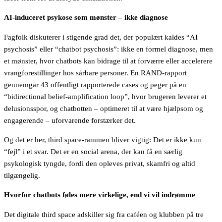
AI-induceret psykose som mønster – ikke diagnose
Fagfolk diskuterer i stigende grad det, der populært kaldes “AI
psychosis” eller “chatbot psychosis”: ikke en formel diagnose, men
et mønster, hvor chatbots kan bidrage til at forværre eller accelerere
vrangforestillinger hos sårbare personer. En RAND-rapport
gennemgår 43 offentligt rapporterede cases og peger på en
“bidirectional belief-amplification loop”, hvor brugeren leverer et
delusionsspor, og chatbotten – optimeret til at være hjælpsom og
engagerende – uforvarende forstærker det.
Og det er her, third space-rammen bliver vigtig: Det er ikke kun
“fejl” i et svar. Det er en social arena, der kan få en særlig
psykologisk tyngde, fordi den opleves privat, skamfri og altid
tilgængelig.
Hvorfor chatbots føles mere virkelige, end vi vil indrømme
Det digitale third space adskiller sig fra caféen og klubben på tre