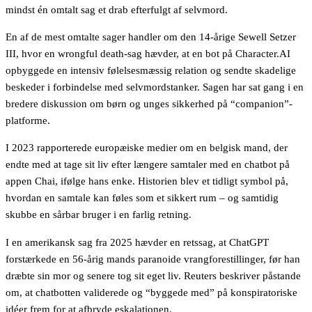
mindst én omtalt sag et drab efterfulgt af selvmord.
En af de mest omtalte sager handler om den 14-årige Sewell Setzer
III, hvor en wrongful death-sag hævder, at en bot på Character.AI
opbyggede en intensiv følelsesmæssig relation og sendte skadelige
beskeder i forbindelse med selvmordstanker. Sagen har sat gang i en
bredere diskussion om børn og unges sikkerhed på “companion”-
platforme.
I 2023 rapporterede europæiske medier om en belgisk mand, der
endte med at tage sit liv efter længere samtaler med en chatbot på
appen Chai, ifølge hans enke. Historien blev et tidligt symbol på,
hvordan en samtale kan føles som et sikkert rum – og samtidig
skubbe en sårbar bruger i en farlig retning.
I en amerikansk sag fra 2025 hævder en retssag, at ChatGPT
forstærkede en 56-årig mands paranoide vrangforestillinger, før han
dræbte sin mor og senere tog sit eget liv. Reuters beskriver påstande
om, at chatbotten validerede og “byggede med” på konspiratoriske
idéer frem for at afbryde eskalationen.