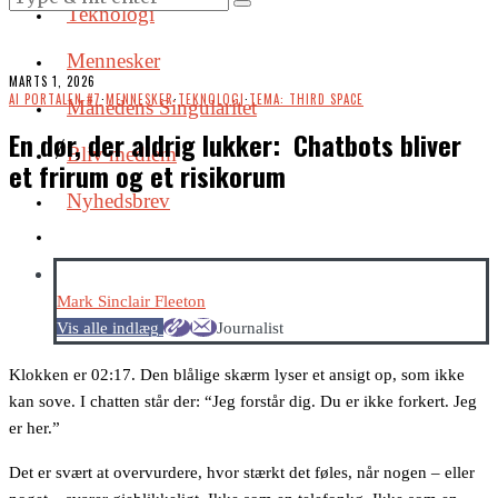
Teknologi
Mennesker
MARTS 1, 2026
AI PORTALEN #7
·
MENNESKER
·
TEKNOLOGI
·
TEMA: THIRD SPACE
Månedens Singularitet
En dør, der aldrig lukker: Chatbots bliver
Bliv medlem
et frirum og et risikorum
Nyhedsbrev
Mark Sinclair Fleeton
Vis alle indlæg
Journalist
Klokken er 02:17. Den blålige skærm lyser et ansigt op, som ikke
kan sove. I chatten står der: “Jeg forstår dig. Du er ikke forkert. Jeg
er her.”
Det er svært at overvurdere, hvor stærkt det føles, når nogen – eller