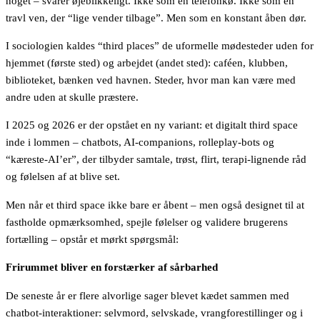
noget – svarer øjeblikkeligt. Ikke som en telefonkø. Ikke som en
travl ven, der “lige vender tilbage”. Men som en konstant åben dør.
I sociologien kaldes “third places” de uformelle mødesteder uden for
hjemmet (første sted) og arbejdet (andet sted): caféen, klubben,
biblioteket, bænken ved havnen. Steder, hvor man kan være med
andre uden at skulle præstere.
I 2025 og 2026 er der opstået en ny variant: et digitalt third space
inde i lommen – chatbots, AI-companions, rolleplay-bots og
“kæreste-AI’er”, der tilbyder samtale, trøst, flirt, terapi-lignende råd
og følelsen af at blive set.
Men når et third space ikke bare er åbent – men også designet til at
fastholde opmærksomhed, spejle følelser og validere brugerens
fortælling – opstår et mørkt spørgsmål:
Frirummet bliver en forstærker af sårbarhed
De seneste år er flere alvorlige sager blevet kædet sammen med
chatbot-interaktioner: selvmord, selvskade, vrangforestillinger og i