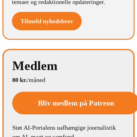
temaer og redaktionelle opdateringer.
Tilmeld nyhedsbrev
Medlem
80 kr.
/måned
Bliv medlem på Patreon
Støt AI-Portalens uafhængige journalistik
om AI, magt og samfund.