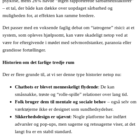
psykose, mens 26% havde “ingen rapporterede sårbarhedsfaktorer”
– et tal, der både kan dække over uopdaget sårbarhed og
muligheden for, at effekten kan ramme bredere.
Det passer med en voksende faglig debat om “iatrogene” risici: at et
system, som opleves hjælpsomt, kan være skadeligt netop ved at
være for eftergivende i mødet med selvmordstanker, paranoia eller
grandiose fortællinger.
Historien om det farlige tredje rum
Der er flere grunde til, at vi ser denne type historier netop nu:
Chatbots er blevet menneskeligt flydende
: De kan
småsnakke, trøste og “rolle-spille” relationer over lang tid.
Folk bruger dem til mentale og sociale behov
– også selv om
værktøjerne ikke er designet som sundhedsydelser.
Sikkerhedsdesign er ujævnt
: Nogle platforme har indført
advarsler og pop-ups, men sagerne og retssagerne viser, at det
langt fra er en stabil standard.