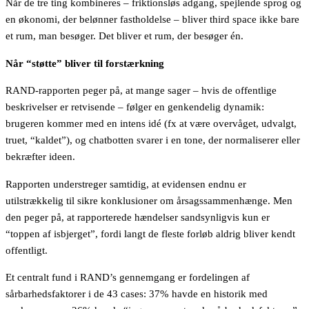
Når de tre ting kombineres – friktionsløs adgang, spejlende sprog og
en økonomi, der belønner fastholdelse – bliver third space ikke bare
et rum, man besøger. Det bliver et rum, der besøger én.
Når “støtte” bliver til forstærkning
RAND-rapporten peger på, at mange sager – hvis de offentlige
beskrivelser er retvisende – følger en genkendelig dynamik:
brugeren kommer med en intens idé (fx at være overvåget, udvalgt,
truet, “kaldet”), og chatbotten svarer i en tone, der normaliserer eller
bekræfter ideen.
Rapporten understreger samtidig, at evidensen endnu er
utilstrækkelig til sikre konklusioner om årsagssammenhænge. Men
den peger på, at rapporterede hændelser sandsynligvis kun er
“toppen af isbjerget”, fordi langt de fleste forløb aldrig bliver kendt
offentligt.
Et centralt fund i RAND’s gennemgang er fordelingen af
sårbarhedsfaktorer i de 43 cases: 37% havde en historik med