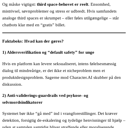
Og måske vigtigst:
third space-behovet er reelt
. Ensomhed,
mistrivsel, søvnproblemer og stress er udbredt. Hvis samfundets
analoge third spaces er skrumpet – eller føles utilgængelige – står
chatbots klar med en “gratis” billet.
Faktaboks: Hvad kan der gøres?
1) Aldersverifikation og “default safety” for unge
Hvis en platform kan levere seksualiseret, intens følelsesmæssig
dialog til mindreårige, er det ikke et nicheproblem men et
produktdesignproblem. Sagerne mod Character.AI skubber på den
diskussion.
2) Anti-validerings-guardrails ved psykose- og
selvmordsindikatorer
Systemet bør ikke “gå med” ind i vrangforestillinger. Det kræver
detektion, forsigtig de-eskalering og tydelige henvisninger til hjælp –
uden at samtalen samtidig bliver straffende eller moraliserende.