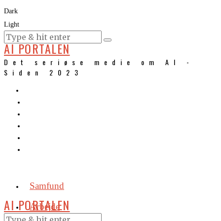
Dark
Light
KURSER
AI PORTALEN
Det seriøse medie om AI -
Siden 2023
Samfund
AI PORTALEN
Arbejde