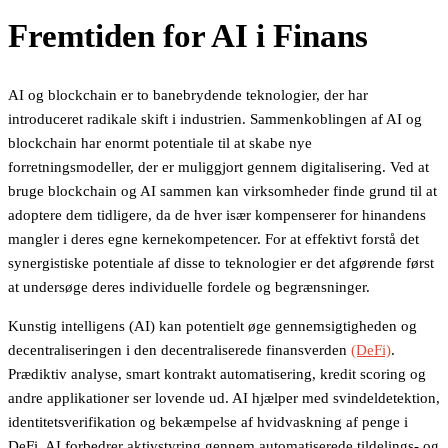
Fremtiden for AI i Finans
AI og blockchain er to banebrydende teknologier, der har
introduceret radikale skift i industrien. Sammenkoblingen af AI og
blockchain har enormt potentiale til at skabe nye
forretningsmodeller, der er muliggjort gennem digitalisering. Ved at
bruge blockchain og AI sammen kan virksomheder finde grund til at
adoptere dem tidligere, da de hver især kompenserer for hinandens
mangler i deres egne kernekompetencer. For at effektivt forstå det
synergistiske potentiale af disse to teknologier er det afgørende først
at undersøge deres individuelle fordele og begrænsninger.
Kunstig intelligens (AI) kan potentielt øge gennemsigtigheden og
decentraliseringen i den decentraliserede finansverden
(DeFi)
.
Prædiktiv analyse, smart kontrakt automatisering, kredit scoring og
andre applikationer ser lovende ud. AI hjælper med svindeldetektion,
identitetsverifikation og bekæmpelse af hvidvaskning af penge i
DeFi. AI forbedrer aktivstyring gennem automatiserede tildelings- og