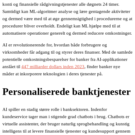
konti og finansielle rådgivningstjenester alle døgnets 24 timer.
Samtidigt kan ML-algoritmer analyse og lære gentagende aktiviteter
og dermed være med til at øge gennemsigtighed i procedurerne og at
procedurer bliver overholdt. Endeligt kan ML hjælpe med til at
automatisere operationer generelt og dermed reducere omkostninger.
AI er revolutionerende for, hvordan både forbrugere og
virksomheder får adgang til og styrer deres finanser. Med de samlede
potentielle omkostningsbesparelser for banker fra AI-applikationer
anslået til
447 milliarder dollars inden 2023
, finder banker nye
måder at inkorporere teknologien i deres tjenester på.
Personaliserede banktjenester
AI spiller en stadig større rolle i banksektoren. Indenfor
kundeservice tager man i stigende grad chatbots i brug. Chatbots er
virtuelle assistenter, der bruger naturlig sprogbehandling og kunstig
intelligens til at levere finansielle tjenester og kundesupport gennem