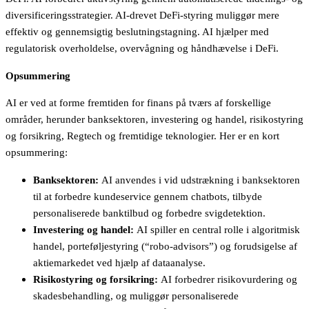
diversificeringsstrategier. AI-drevet DeFi-styring muliggør mere
effektiv og gennemsigtig beslutningstagning. AI hjælper med
regulatorisk overholdelse, overvågning og håndhævelse i DeFi.
Opsummering
AI er ved at forme fremtiden for finans på tværs af forskellige
områder, herunder banksektoren, investering og handel, risikostyring
og forsikring, Regtech og fremtidige teknologier. Her er en kort
opsummering:
Banksektoren:
AI anvendes i vid udstrækning i banksektoren
til at forbedre kundeservice gennem chatbots, tilbyde
personaliserede banktilbud og forbedre svigdetektion.
Investering og handel:
AI spiller en central rolle i algoritmisk
handel, porteføljestyring (“robo-advisors”) og forudsigelse af
aktiemarkedet ved hjælp af dataanalyse.
Risikostyring og forsikring:
AI forbedrer risikovurdering og
skadesbehandling, og muliggør personaliserede