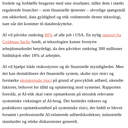
fordele og forbløffe brugerne med sine resultater, stiller dem i stærkt
regulerede brancher – som finansielle tjenester – alvorlige spørgsmål
om sikkerhed, data gyldighed og etik vedrørende denne teknologi,
især når det kommer til databeskyttelse.
AI vil påvirke omkring
80%
af alle job i USA. En nylig
rapport fra
Goldman Sachs
fandt, at teknologien kunne forstyrre
arbejdsmarkedet betydeligt, da den påvirker omkring 300 millioner
fuldtidsjob eller 18% af arbejdet.
AI vil hjælpe både risikostyrere og de finansielle myndigheder. Men
det kan destabilisere det finansielle system, skabe nye risici og
forstærke
eksisterende risici
på grund af procyklisk adfærd, ukendte
faktorer, behovet for tillid og optimering mod systemet. Rapporten
foreslår, at AI-etik skal være opmærksom på moralsk relevante
systemiske virkninger af AI-brug. Det henleder etikeres og
praktikeres opmærksomhed på systemiske risici, der hidtil er blevet
forsømt i professionelle AI-relaterede adfærdskodekser, industrielle
standarder og etiske diskussioner generelt.