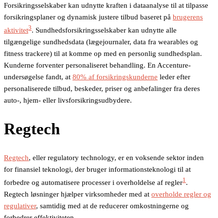
Forsikringsselskaber kan udnytte kraften i dataanalyse til at tilpasse
forsikringsplaner og dynamisk justere tilbud baseret på
brugerens
3
aktivitet
. Sundhedsforsikringsselskaber kan udnytte alle
tilgængelige sundhedsdata (lægejournaler, data fra wearables og
fitness trackere) til at komme op med en personlig sundhedsplan
.
Kunderne forventer personaliseret behandling. En Accenture-
undersøgelse fandt, at
80% af forsikringskunderne
leder efter
personaliserede tilbud, beskeder, priser og anbefalinger fra deres
auto-, hjem- eller livsforsikringsudbydere.
Regtech
Regtech
, eller regulatory technology, er en voksende sektor inden
for finansiel teknologi, der bruger informationsteknologi til at
1
forbedre og automatisere processer i overholdelse af regler
.
Regtech løsninger hjælper virksomheder med at
overholde regler og
regulativer
, samtidig med at de reducerer omkostningerne og
forbedrer effektiviteten.