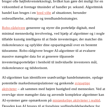
bruger ofte højfrekvensteknologi, hvilket kan gøre det muligt for en
virksomhed at foretage titusinder af handler pr. sekund. Algoritmisk
handel kan bruges i en
bred vifte
af situationer, herunder
ordreudførelse, arbitrage og trendhandelsstrategier.
Robo-rådgivere
genererer og styrer din portefølje digitalt, med
minimal menneskelig involvering, ved hjælp af algoritmer og i nogle
tilfælde kunstig intelligens til at finde investeringer, der matcher din
risikotolerance og opfylder dine opsparingsmål over en bestemt
tidsramme. Robo-rådgivere bruger AI-algoritmer til at evaluere
massive mængder data for at generere tilpassede
investeringsporteføljer i henhold til individuelle investorers mål,
risikotolerance og tidshorisont.
AI-algoritmer kan identificere usædvanlige handelsmønstre, opdage
potentielle markedsmanipulationer og genkende
svigagtige
aktiviteter
– alt sammen med højere hastighed end mennesker. Ved at
overvåge store mængder data og anvende komplekse algoritmer kan
AI-systemer gøre opmærksom på
mistænkelige aktiviteter i realtid
.
Desuden kan AI bruges til at forudsige vedligeholdelsesbehov for