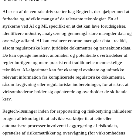
AI er en af de centrale drivkræfter bag Regtech, der hjælper med at
forbedre og udvikle mange af de relevante teknologier. En af
styrkerne ved AI og ML specifikt er, at det kan lave forudsigelser,
identificere mønstre, analysere og gennemgå store mængder data og
overvåge adfærd. AI kan evaluere enorme mængder data i realtid,
såsom regulatoriske krav, juridiske dokumenter og transaktionsdata.
De kan opdage mønstre, anomalier og potentielle overtrædelser af
regler hurtigere og mere præcist end traditionelle menneskelige
teknikker. AI-algoritmer kan for eksempel evaluere og udtrække
relevant information fra komplicerede regulatoriske dokumenter,
såsom lovgivning eller regulatoriske indberetninger, for at sikre, at
virksomhederne holder sig opdaterede og overholder de skiftende
krav.
Regtech-løsninger inden for rapportering og risikostyring inkluderer
brugen af teknologi til at udvikle værktøjer til at lette eller
automatisere processer involveret i aggregering af risikodata,
oprettelse af risikometrikker og overvågning (for virksomhedens