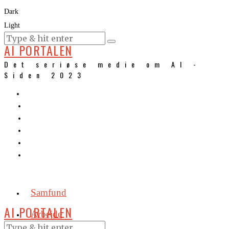
Dark
Light
KURSER
AI PORTALEN
Det seriøse medie om AI -
Siden 2023
Samfund
AI PORTALEN
Arbejde