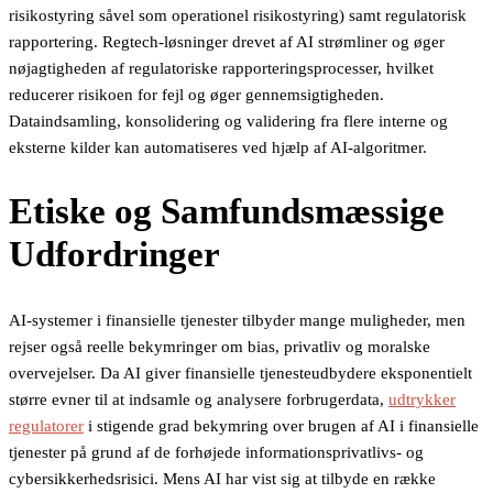
risikostyring såvel som operationel risikostyring) samt regulatorisk
rapportering. Regtech-løsninger drevet af AI strømliner og øger
nøjagtigheden af regulatoriske rapporteringsprocesser, hvilket
reducerer risikoen for fejl og øger gennemsigtigheden.
Dataindsamling, konsolidering og validering fra flere interne og
eksterne kilder kan automatiseres ved hjælp af AI-algoritmer.
Etiske og Samfundsmæssige
Udfordringer
AI-systemer i finansielle tjenester tilbyder mange muligheder, men
rejser også reelle bekymringer om bias, privatliv og moralske
overvejelser. Da AI giver finansielle tjenesteudbydere eksponentielt
større evner til at indsamle og analysere forbrugerdata,
udtrykker
regulatorer
i stigende grad bekymring over brugen af AI i finansielle
tjenester på grund af de forhøjede informationsprivatlivs- og
cybersikkerhedsrisici. Mens AI har vist sig at tilbyde en række