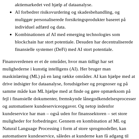
aktiemarkedet ved hjælp af dataanalyse.
AI forbedrer risikovurdering og skadesbehandling, og
muliggør personaliserede forsikringsprodukter baseret på
individuel adfærd og data.
Kombinationen af AI med emerging technologies som
blockchain har stort potentiale. Desuden har decentraliserede
finansielle systemer (DeFi) med AI stort potentiale.
Finansverdenen er et de områder, hvor man tidligt har set
mulighederne i kunstig intelligens (AI). Her bruger man
maskinlæring (ML) på en lang række områder. AI kan hjælpe med at
drive indsigter for dataanalyse, forudsigelser og prognoser og på
samme måde kan ML hjælpe med at finde og gøre opmærksom på
fejl i finansielle dokumenter, fremskynde lånegodkendelsesprocesser
og automatisere kundeserviceopgaver. Og netop indenfor
kundeservice har man – også uden for finanssektoren – set store
muligheder for forbedringer. Gennem en kombination af ML og
Natural Language Processing i form af store sprogmodeller, kan
automatisere kundeservice, således at kunderne kan få adgang til