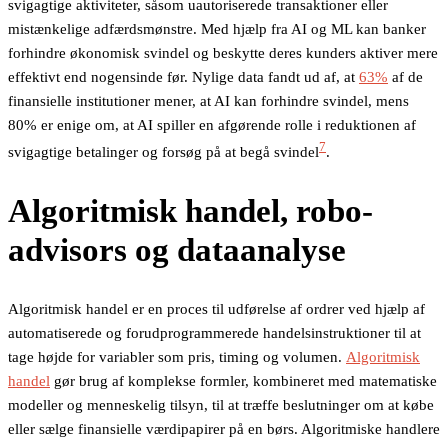
svigagtige aktiviteter, såsom uautoriserede transaktioner eller
mistænkelige adfærdsmønstre. Med hjælp fra AI og ML kan banker
forhindre økonomisk svindel og beskytte deres kunders aktiver mere
effektivt end nogensinde før. Nylige data fandt ud af, at
63%
af de
finansielle institutioner mener, at AI kan forhindre svindel, mens
80% er enige om, at AI spiller en afgørende rolle i reduktionen af
7
svigagtige betalinger og forsøg på at begå svindel
.
Algoritmisk handel, robo-
advisors og dataanalyse
Algoritmisk handel er en proces til udførelse af ordrer ved hjælp af
automatiserede og forudprogrammerede handelsinstruktioner til at
tage højde for variabler som pris, timing og volumen.
Algoritmisk
handel
gør brug af komplekse formler, kombineret med matematiske
modeller og menneskelig tilsyn, til at træffe beslutninger om at købe
eller sælge finansielle værdipapirer på en børs. Algoritmiske handlere