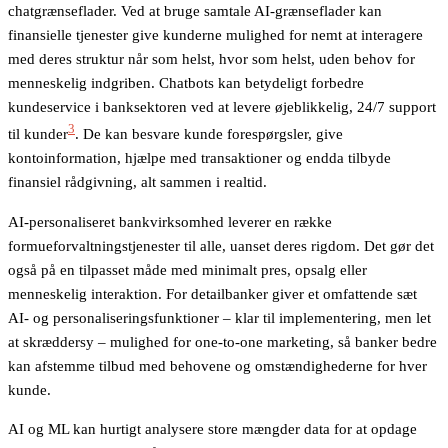
chatgrænseflader. Ved at bruge samtale AI-grænseflader kan
finansielle tjenester give kunderne mulighed for nemt at interagere
med deres struktur når som helst, hvor som helst, uden behov for
menneskelig indgriben. Chatbots kan betydeligt forbedre
kundeservice i banksektoren ved at levere øjeblikkelig, 24/7 support
3
til kunder
. De kan besvare kunde forespørgsler, give
kontoinformation, hjælpe med transaktioner og endda tilbyde
finansiel rådgivning, alt sammen i realtid.
AI-personaliseret bankvirksomhed leverer en række
formueforvaltningstjenester til alle, uanset deres rigdom. Det gør det
også på en tilpasset måde med minimalt pres, opsalg eller
menneskelig interaktion. For detailbanker giver et omfattende sæt
AI- og personaliseringsfunktioner – klar til implementering, men let
at skræddersy – mulighed for one-to-one marketing, så banker bedre
kan afstemme tilbud med behovene og omstændighederne for hver
kunde.
AI og ML kan hurtigt analysere store mængder data for at opdage