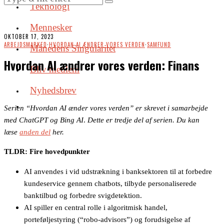
Teknologi
Mennesker
OKTOBER 17, 2023
ARBEJDSMARKED
·
HVORDAN AI ÆNDRER VORES VERDEN
·
SAMFUND
Månedens Singularitet
Hvordan AI ændrer vores verden: Finans
Bliv medlem
Nyhedsbrev
Se­ri­en “Hvor­dan AI æn­der vo­res ver­den” er skre­vet i sam­ar­bej­de
med Chat­G­PT og Bing AI
.
Det­te er tredje del af se­ri­en. Du kan
læse
anden
del
her.
TLDR: Fire hovedpunkter
AI anvendes i vid udstrækning i banksektoren til at forbedre
kundeservice gennem chatbots, tilbyde personaliserede
banktilbud og forbedre svigdetektion.
AI spiller en central rolle i algoritmisk handel,
porteføljestyring (“robo-advisors”) og forudsigelse af