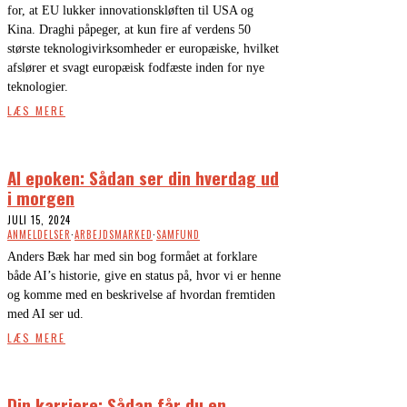
for, at EU lukker innovationskløften til USA og
Kina. Draghi påpeger, at kun fire af verdens 50
største teknologivirksomheder er europæiske, hvilket
afslører et svagt europæisk fodfæste inden for nye
teknologier.
LÆS MERE
AI epoken: Sådan ser din hverdag ud
i morgen
JULI 15, 2024
ANMELDELSER
·
ARBEJDSMARKED
·
SAMFUND
Anders Bæk har med sin bog formået at forklare
både AI’s historie, give en status på, hvor vi er henne
og komme med en beskrivelse af hvordan fremtiden
med AI ser ud.
LÆS MERE
Din karriere: Sådan får du en