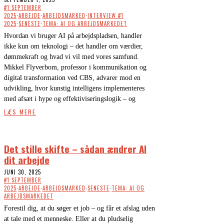
#1 SEPTEMBER
2025
·
ARBEJDE
·
ARBEJDSMARKED
·
INTERVIEW #1
2025
·
SENESTE
·
TEMA: AI OG ARBEJDSMARKEDET
Hvordan vi bruger AI på arbejdspladsen, handler
ikke kun om teknologi – det handler om værdier,
dømmekraft og hvad vi vil med vores samfund.
Mikkel Flyverbom, professor i kommunikation og
digital transformation ved CBS, advarer mod en
udvikling, hvor kunstig intelligens implementeres
med afsæt i hype og effektiviseringslogik – og
LÆS MERE
Det stille skifte – sådan ændrer AI
dit arbejde
JUNI 30, 2025
#1 SEPTEMBER
2025
·
ARBEJDE
·
ARBEJDSMARKED
·
SENESTE
·
TEMA: AI OG
ARBEJDSMARKEDET
Forestil dig, at du søger et job – og får et afslag uden
at tale med et menneske. Eller at du pludselig