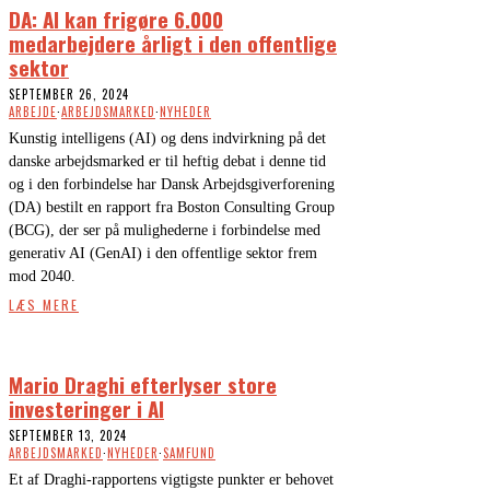
DA: AI kan frigøre 6.000
medarbejdere årligt i den offentlige
sektor
SEPTEMBER 26, 2024
ARBEJDE
·
ARBEJDSMARKED
·
NYHEDER
Kunstig intelligens (AI) og dens indvirkning på det
danske arbejdsmarked er til heftig debat i denne tid
og i den forbindelse har Dansk Arbejdsgiverforening
(DA) bestilt en rapport fra Boston Consulting Group
(BCG), der ser på mulighederne i forbindelse med
generativ AI (GenAI) i den offentlige sektor frem
mod 2040.
LÆS MERE
Mario Draghi efterlyser store
investeringer i AI
SEPTEMBER 13, 2024
ARBEJDSMARKED
·
NYHEDER
·
SAMFUND
Et af Draghi-rapportens vigtigste punkter er behovet