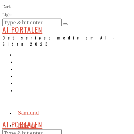
Dark
Light
KURSER
AI PORTALEN
Det seriøse medie om AI -
Siden 2023
Samfund
AI PORTALEN
Arbejde