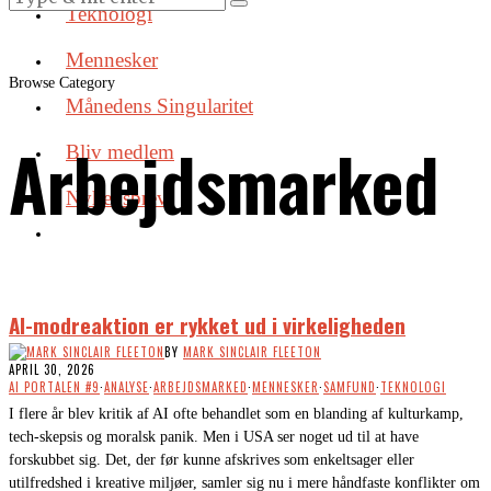
Teknologi
Mennesker
Browse Category
Månedens Singularitet
Arbejdsmarked
Bliv medlem
Nyhedsbrev
AI-modreaktion er rykket ud i virkeligheden
BY
MARK SINCLAIR FLEETON
APRIL 30, 2026
AI PORTALEN #9
·
ANALYSE
·
ARBEJDSMARKED
·
MENNESKER
·
SAMFUND
·
TEKNOLOGI
I flere år blev kritik af AI ofte behandlet som en blanding af kulturkamp,
tech-skepsis og moralsk panik. Men i USA ser noget ud til at have
forskubbet sig. Det, der før kunne afskrives som enkeltsager eller
utilfredshed i kreative miljøer, samler sig nu i mere håndfaste konflikter om