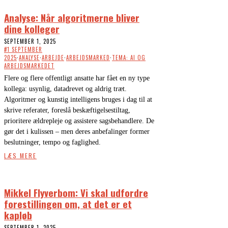
Analyse: Når algoritmerne bliver
dine kolleger
SEPTEMBER 1, 2025
#1 SEPTEMBER
2025
·
ANALYSE
·
ARBEJDE
·
ARBEJDSMARKED
·
TEMA: AI OG
ARBEJDSMARKEDET
Flere og flere offentligt ansatte har fået en ny type
kollega: usynlig, datadrevet og aldrig træt.
Algoritmer og kunstig intelligens bruges i dag til at
skrive referater, foreslå beskæftigelsestiltag,
prioritere ældrepleje og assistere sagsbehandlere. De
gør det i kulissen – men deres anbefalinger former
beslutninger, tempo og faglighed.
LÆS MERE
Mikkel Flyverbom: Vi skal udfordre
forestillingen om, at det er et
kapløb
SEPTEMBER 1, 2025