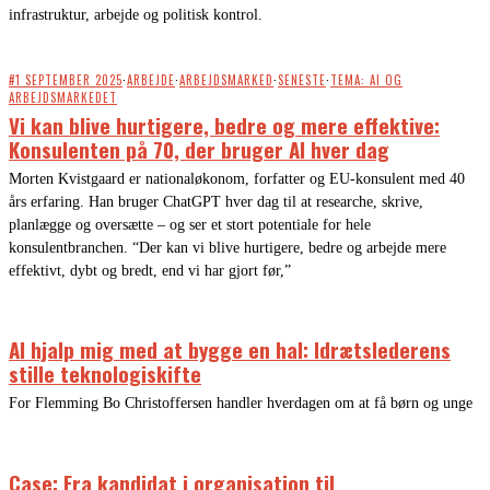
infrastruktur, arbejde og politisk kontrol.
#1 SEPTEMBER 2025
·
ARBEJDE
·
ARBEJDSMARKED
·
SENESTE
·
TEMA: AI OG
ARBEJDSMARKEDET
Vi kan blive hurtigere, bedre og mere effektive:
Konsulenten på 70, der bruger AI hver dag
Morten Kvistgaard er nationaløkonom, forfatter og EU-konsulent med 40
års erfaring. Han bruger ChatGPT hver dag til at researche, skrive,
planlægge og oversætte – og ser et stort potentiale for hele
konsulentbranchen. “Der kan vi blive hurtigere, bedre og arbejde mere
effektivt, dybt og bredt, end vi har gjort før,”
AI hjalp mig med at bygge en hal: Idrætslederens
stille teknologiskifte
For Flemming Bo Christoffersen handler hverdagen om at få børn og unge
Case: Fra kandidat i organisation til