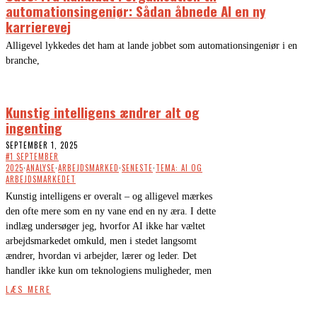
automationsingeniør: Sådan åbnede AI en ny
karrierevej
Alligevel lykkedes det ham at lande jobbet som automationsingeniør i en
branche,
Kunstig intelligens ændrer alt og
ingenting
SEPTEMBER 1, 2025
#1 SEPTEMBER
2025
·
ANALYSE
·
ARBEJDSMARKED
·
SENESTE
·
TEMA: AI OG
ARBEJDSMARKEDET
Kunstig intelligens er overalt – og alligevel mærkes
den ofte mere som en ny vane end en ny æra. I dette
indlæg undersøger jeg, hvorfor AI ikke har væltet
arbejdsmarkedet omkuld, men i stedet langsomt
ændrer, hvordan vi arbejder, lærer og leder. Det
handler ikke kun om teknologiens muligheder, men
LÆS MERE