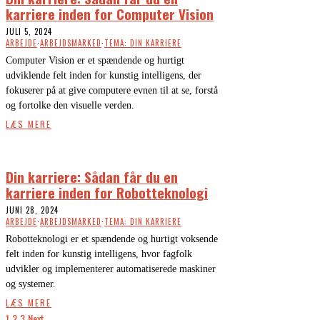
karriere inden for Computer Vision
JULI 5, 2024
ARBEJDE
·
ARBEJDSMARKED
·
TEMA: DIN KARRIERE
Computer Vision er et spændende og hurtigt
udviklende felt inden for kunstig intelligens, der
fokuserer på at give computere evnen til at se, forstå
og fortolke den visuelle verden.
LÆS MERE
Din karriere: Sådan får du en
karriere inden for Robotteknologi
JUNI 28, 2024
ARBEJDE
·
ARBEJDSMARKED
·
TEMA: DIN KARRIERE
Robotteknologi er et spændende og hurtigt voksende
felt inden for kunstig intelligens, hvor fagfolk
udvikler og implementerer automatiserede maskiner
og systemer.
LÆS MERE
1
2
3
Next