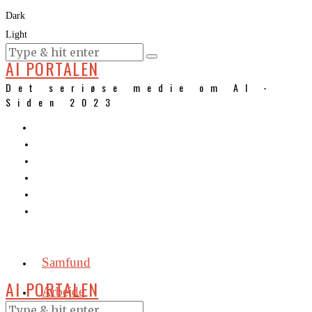
Dark
Light
KURSER
AI PORTALEN
Det seriøse medie om AI -
Siden 2023
Samfund
AI PORTALEN
Arbejde