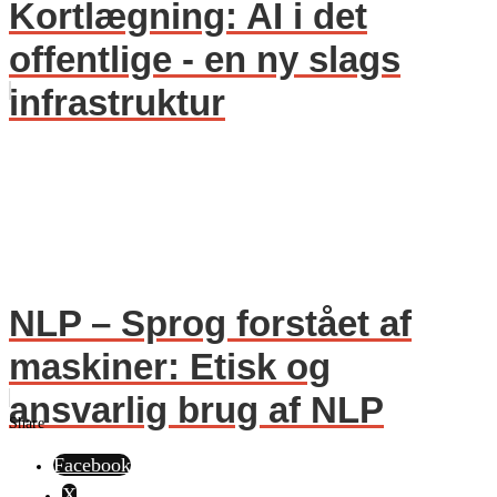
Kortlægning: AI i det
offentlige - en ny slags
infrastruktur
NLP – Sprog forstået af
maskiner: Etisk og
ansvarlig brug af NLP
Share
Facebook
X