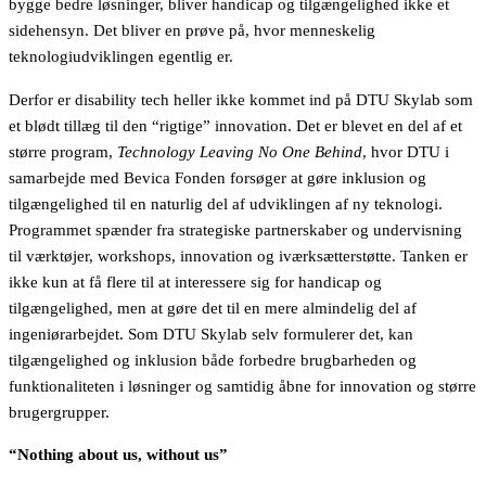
bygge bedre løsninger, bliver handicap og tilgængelighed ikke et
sidehensyn. Det bliver en prøve på, hvor menneskelig
teknologiudviklingen egentlig er.
Derfor er disability tech heller ikke kommet ind på DTU Skylab som
et blødt tillæg til den “rigtige” innovation. Det er blevet en del af et
større program,
Technology Leaving No One Behind
, hvor DTU i
samarbejde med Bevica Fonden forsøger at gøre inklusion og
tilgængelighed til en naturlig del af udviklingen af ny teknologi.
Programmet spænder fra strategiske partnerskaber og undervisning
til værktøjer, workshops, innovation og iværksætterstøtte. Tanken er
ikke kun at få flere til at interessere sig for handicap og
tilgængelighed, men at gøre det til en mere almindelig del af
ingeniørarbejdet. Som DTU Skylab selv formulerer det, kan
tilgængelighed og inklusion både forbedre brugbarheden og
funktionaliteten i løsninger og samtidig åbne for innovation og større
brugergrupper.
“Nothing about us, without us”