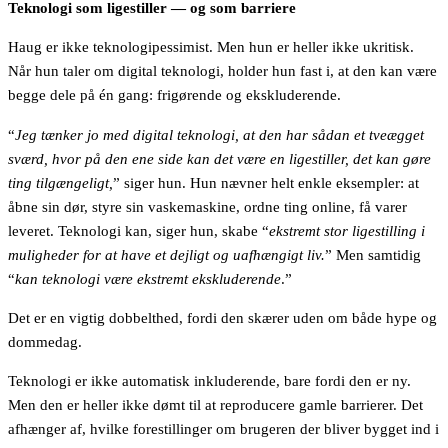
Teknologi som ligestiller — og som barriere
Haug er ikke teknologipessimist. Men hun er heller ikke ukritisk.
Når hun taler om digital teknologi, holder hun fast i, at den kan være
begge dele på én gang: frigørende og ekskluderende.
“
Jeg tænker jo med digital teknologi, at den har sådan et tveægget
sværd, hvor på den ene side kan det være en ligestiller, det kan gøre
ting tilgængeligt,
” siger hun. Hun nævner helt enkle eksempler: at
åbne sin dør, styre sin vaskemaskine, ordne ting online, få varer
leveret. Teknologi kan, siger hun, skabe “
ekstremt stor ligestilling i
muligheder for at have et dejligt og uafhængigt liv.
” Men samtidig
“
kan teknologi være ekstremt ekskluderende
.”
Det er en vigtig dobbelthed, fordi den skærer uden om både hype og
dommedag.
Teknologi er ikke automatisk inkluderende, bare fordi den er ny.
Men den er heller ikke dømt til at reproducere gamle barrierer. Det
afhænger af, hvilke forestillinger om brugeren der bliver bygget ind i