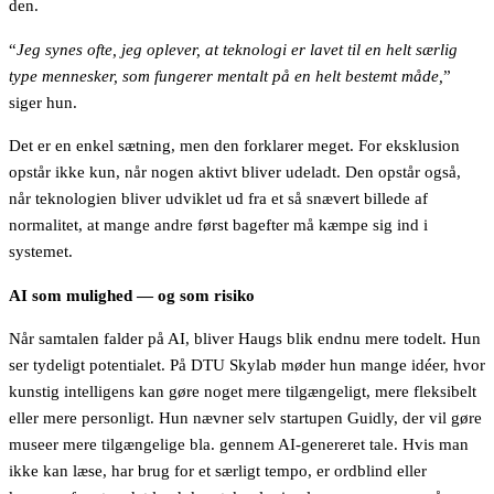
den.
“
Jeg synes ofte, jeg oplever, at teknologi er lavet til en helt særlig
type mennesker, som fungerer mentalt på en helt bestemt måde
,
”
siger hun.
Det er en enkel sætning, men den forklarer meget. For eksklusion
opstår ikke kun, når nogen aktivt bliver udeladt. Den opstår også,
når teknologien bliver udviklet ud fra et så snævert billede af
normalitet, at mange andre først bagefter må kæmpe sig ind i
systemet.
AI som mulighed — og som risiko
Når samtalen falder på AI, bliver Haugs blik endnu mere todelt. Hun
ser tydeligt potentialet. På DTU Skylab møder hun mange idéer, hvor
kunstig intelligens kan gøre noget mere tilgængeligt, mere fleksibelt
eller mere personligt. Hun nævner selv startupen Guidly, der vil gøre
museer mere tilgængelige bla. gennem AI-genereret tale. Hvis man
ikke kan læse, har brug for et særligt tempo, er ordblind eller