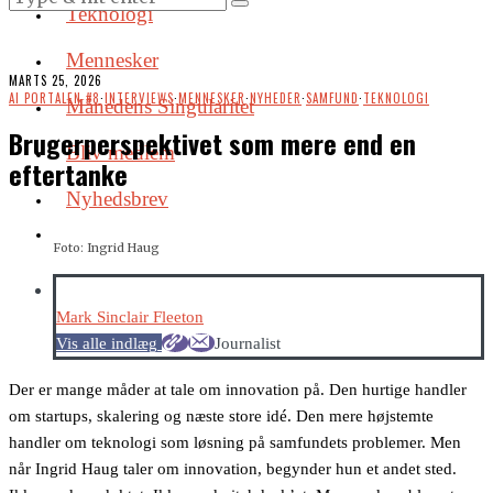
Teknologi
Mennesker
MARTS 25, 2026
AI PORTALEN #8
·
INTERVIEWS
·
MENNESKER
·
NYHEDER
·
SAMFUND
·
TEKNOLOGI
Månedens Singularitet
Brugerperspektivet som mere end en
Bliv medlem
eftertanke
Nyhedsbrev
Foto: Ingrid Haug
Mark Sinclair Fleeton
Vis alle indlæg
Journalist
Der er mange måder at tale om innovation på. Den hurtige handler
om startups, skalering og næste store idé. Den mere højstemte
handler om teknologi som løsning på samfundets problemer. Men
når Ingrid Haug taler om innovation, begynder hun et andet sted.