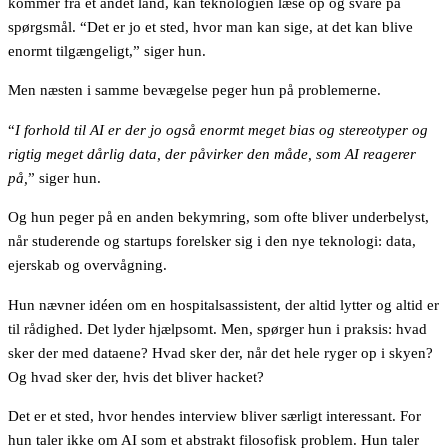
kommer fra et andet land, kan teknologien læse op og svare på
spørgsmål. “Det er jo et sted, hvor man kan sige, at det kan blive
enormt tilgængeligt,” siger hun.
Men næsten i samme bevægelse peger hun på problemerne.
“
I forhold til AI er der jo også enormt meget bias og stereotyper og
rigtig meget dårlig data, der påvirker den måde, som AI reagerer
på,
” siger hun.
Og hun peger på en anden bekymring, som ofte bliver underbelyst,
når studerende og startups forelsker sig i den nye teknologi: data,
ejerskab og overvågning.
Hun nævner idéen om en hospitalsassistent, der altid lytter og altid er
til rådighed. Det lyder hjælpsomt. Men, spørger hun i praksis: hvad
sker der med dataene? Hvad sker der, når det hele ryger op i skyen?
Og hvad sker der, hvis det bliver hacket?
Det er et sted, hvor hendes interview bliver særligt interessant. For
hun taler ikke om AI som et abstrakt filosofisk problem. Hun taler