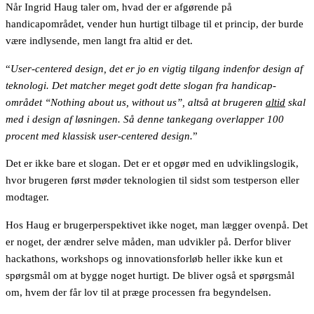
Når Ingrid Haug taler om, hvad der er afgørende på
handicapområdet, vender hun hurtigt tilbage til et princip, der burde
være indlysende, men langt fra altid er det.
“
User-centered design, det er jo en vigtig tilgang indenfor design af
teknologi. Det matcher meget godt dette slogan fra handicap-
området “Nothing about us, without us”, altså at brugeren
altid
skal
med i design af løsningen. Så denne tankegang overlapper 100
procent med klassisk user-centered design.
”
Det er ikke bare et slogan. Det er et opgør med en udviklingslogik,
hvor brugeren først møder teknologien til sidst som testperson eller
modtager.
Hos Haug er brugerperspektivet ikke noget, man lægger ovenpå. Det
er noget, der ændrer selve måden, man udvikler på. Derfor bliver
hackathons, workshops og innovationsforløb heller ikke kun et
spørgsmål om at bygge noget hurtigt. De bliver også et spørgsmål
om, hvem der får lov til at præge processen fra begyndelsen.