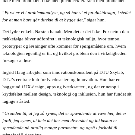
Ikke med produktet. Ikke med pitchdeck’et. Men med problemet.
“
Først er vi i problemanalyse, og så har vi et produktdesign, i stedet
for at man bare går direkte til at bygge det,
” siger hun.
Det lyder enkelt. Næsten banalt. Men det er det ikke. For netop den
rækkefølge bliver udfordret i et teknologisk miljø, hvor tempo,
prototyper og løsninger ofte kommer før spørgsmålene om, hvem
teknologien egentlig er til, og hvilket problem den i virkeligheden
forsøger at løse.
Ingrid Haug arbejder som innovationskonsulent på DTU Skylab,
DTU’s centrale hub for iværksætteri og innovation. Hun har en
baggrund i UX-design, apps og iværksætteri, og det er netop i
krydsfeltet mellem design, teknologi og inklusion, hun har fundet sit
faglige ståsted.
“
Grunden til, at jeg så synes, det er spændende at være her, det er
fordi, jeg synes, at hele det her med diversitet og inklusion er
spændende på utrolig mange parametre, og også i forhold til
teknologi,
” siger hun.