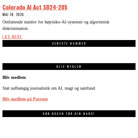
Colorado AI Act SB24-205
MAJ 18, 2026
Omfattende statslov for højrisiko-AI-systemer og algoritmisk
diskrimination.
LÆS MERE
SENESTE NUMMER
BLIV MEDLEM
Bliv medlem
Støt uafhængig journalistik om AI, magt og samfund.
Bliv medlem på Patreon
KØB BOGEN FØR DIN NABO!