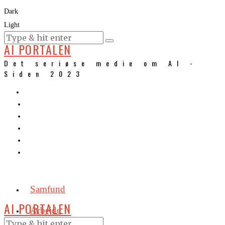
Dark
Light
KURSER
AI PORTALEN
Det seriøse medie om AI -
Siden 2023
Samfund
AI PORTALEN
Arbejde