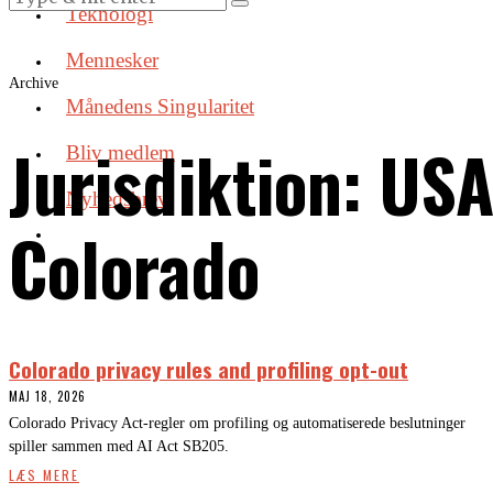
Teknologi
Mennesker
Archive
Månedens Singularitet
Jurisdiktion:
USA
Bliv medlem
Nyhedsbrev
Colorado
Colorado privacy rules and profiling opt-out
MAJ 18, 2026
Colorado Privacy Act-regler om profiling og automatiserede beslutninger
spiller sammen med AI Act SB205.
LÆS MERE