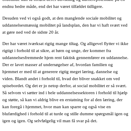
endnu bedre måde, end det har været tilfældet tidligere.
Desuden ved vi også godt, at den manglende sociale mobilitet og
uddannelsesmæssig mobilitet på landsplan, den har vi haft svært ved
at gøre ned ved de sidste 20 år.
Der har været iværksat rigtig mange tiltag. Og alligevel flytter vi ikke
rigtigt i forhold til at sikre, at børn og unge, der kommer fra
uddannelsesfremmede hjem rent faktisk gennemfører en uddannelse.
Der er lavet masser af undersøgelser af, hvordan familien og
hjemmet er med til at generere rigtig meget læring, dannelse og
viden. Blandt andet i forhold til, hvad der bliver snakket om ved
spisebordet. Og det er jo netop derfor, at social mobilitet er så svært.
Så selvom vi sætter ind i hele uddannelsessektoren i forhold til hjælp
og støtte, så kan vi aldrig blive en erstatning for al den læring, der
kan foregå i hjemmet, hvor man kan sparre og også vise en
blufærdighed i forhold til at turde og stille dumme spørgsmål igen og
igen og igen. Og selvfølgelig vil man få svar på det.