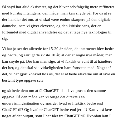
Så snyd har altid eksisteret, og det bliver selvfølgelig mere raffineret
med kunstig intelligens, den måde, man kan snyde på. For os at se,
der handler det om, at vi skal være endnu skarpere på den digitale
dannelse, som vi giver eleverne, og den kritiske sans, der er
forbundet med digital anvendelse og det at tage nye teknologier til
sig.
Vi har jo set det allerede for 15-20 år siden, da internettet blev bedre
og bedre, og særligt de sidste 10 år, at der er nogle nye måder, man
kan snyde på. Der kan man sige, at vi faktisk er vant til at håndtere
det her, og det skal vi i virkeligheden bare fortsætte med. Noget af
det, vi har gjort konkret hos os, det er at bede eleverne om at lave en
bestemt type opgave selv,
og så bede dem om at få ChatGPT til at lave præcis den samme
opgave. På den måde kan vi bruge det direkte i en
undervisningssituation og spørge, hvad er I faktisk bedre end
ChatGPT til? Og hvad er ChatGPT bedre end jer til? Kan vi så lære
noget af det output, som I har fået fra ChatGPT til? Hvordan kan I