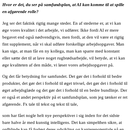
Hvor er det, du ser på samfundsplan, at AI kan komme til at spille
en afgørende rolle?
Jeg ser det faktisk rigtig mange steder. En af stederne er, at vi kan
øge vores kvalitet i det arbejde, vi udfører. Ikke fordi AI er mere
begavet end også nødvendigvis, men fordi, at den vil være et rigtig
fint supplement, når vi skal udføre forskellige arbejdsopgaver. Man
kan sige, at man får en ny kollega, man kan sparre med konstant
eller sætte det til at lave noget rugbrødsarbejde, vil betyde, at vi kan
øge kvaliteten af den måde, vi løser vores arbejdsopgaver på.
Og det får betydning for samfundet. Det gør det i forhold til bedre
produkter, det gør det i forhold til øget trivsel, det gør det i forhold til
øget arbejdsglæde og det gør det i forhold til en bedre bundlinje. Der
er også et andet perspektiv på et samfundsplan, som jeg tænker er ret
afgørende. Fx tale til tekst og tekst til tale,
som har fået nogle helt nye perspektiver i sig inden for det sidste
bare halve år med kunstig intelligens. Det kan simpelthen sikre, at
ordblinde kan få forløst deres udvikling og karrierepotentiale på en