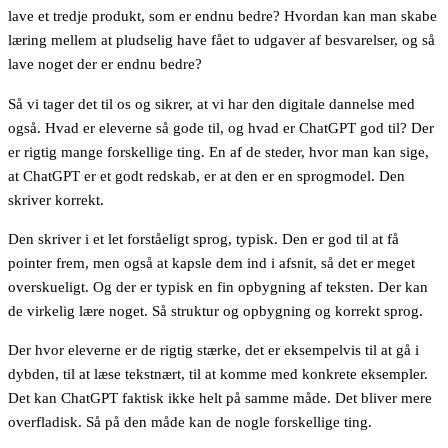
lave et tredje produkt, som er endnu bedre? Hvordan kan man skabe
læring mellem at pludselig have fået to udgaver af besvarelser, og så
lave noget der er endnu bedre?
Så vi tager det til os og sikrer, at vi har den digitale dannelse med
også. Hvad er eleverne så gode til, og hvad er ChatGPT god til? Der
er rigtig mange forskellige ting. En af de steder, hvor man kan sige,
at ChatGPT er et godt redskab, er at den er en sprogmodel. Den
skriver korrekt.
Den skriver i et let forståeligt sprog, typisk. Den er god til at få
pointer frem, men også at kapsle dem ind i afsnit, så det er meget
overskueligt. Og der er typisk en fin opbygning af teksten. Der kan
de virkelig lære noget. Så struktur og opbygning og korrekt sprog.
Der hvor eleverne er de rigtig stærke, det er eksempelvis til at gå i
dybden, til at læse tekstnært, til at komme med konkrete eksempler.
Det kan ChatGPT faktisk ikke helt på samme måde. Det bliver mere
overfladisk. Så på den måde kan de nogle forskellige ting.