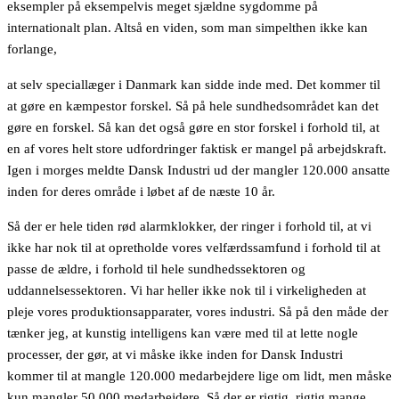
eksempler på eksempelvis meget sjældne sygdomme på
internationalt plan. Altså en viden, som man simpelthen ikke kan
forlange,
at selv speciallæger i Danmark kan sidde inde med. Det kommer til
at gøre en kæmpestor forskel. Så på hele sundhedsområdet kan det
gøre en forskel. Så kan det også gøre en stor forskel i forhold til, at
en af vores helt store udfordringer faktisk er mangel på arbejdskraft.
Igen i morges meldte Dansk Industri ud der mangler 120.000 ansatte
inden for deres område i løbet af de næste 10 år.
Så der er hele tiden rød alarmklokker, der ringer i forhold til, at vi
ikke har nok til at opretholde vores velfærdssamfund i forhold til at
passe de ældre, i forhold til hele sundhedssektoren og
uddannelsessektoren. Vi har heller ikke nok til i virkeligheden at
pleje vores produktionsapparater, vores industri. Så på den måde der
tænker jeg, at kunstig intelligens kan være med til at lette nogle
processer, der gør, at vi måske ikke inden for Dansk Industri
kommer til at mangle 120.000 medarbejdere lige om lidt, men måske
kun mangler 50.000 medarbejdere. Så der er rigtig, rigtig mange