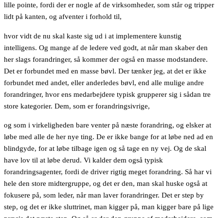
lille pointe, fordi der er nogle af de virksomheder, som står og tripper
lidt på kanten, og afventer i forhold til,
hvor vidt de nu skal kaste sig ud i at implementere kunstig
intelligens. Og mange af de ledere ved godt, at når man skaber den
her slags forandringer, så kommer der også en masse modstandere.
Det er forbundet med en masse bøvl. Der tænker jeg, at det er ikke
forbundet med andet, eller anderledes bøvl, end alle mulige andre
forandringer, hvor ens medarbejdere typisk grupperer sig i sådan tre
store kategorier. Dem, som er forandringsivrige,
og som i virkeligheden bare venter på næste forandring, og elsker at
løbe med alle de her nye ting. De er ikke bange for at løbe ned ad en
blindgyde, for at løbe tilbage igen og så tage en ny vej. Og de skal
have lov til at løbe derud. Vi kalder dem også typisk
forandringsagenter, fordi de driver rigtig meget forandring. Så har vi
hele den store midtergruppe, og det er den, man skal huske også at
fokusere på, som leder, når man laver forandringer. Det er step by
step, og det er ikke sluttrinet, man kigger på, man kigger bare på lige