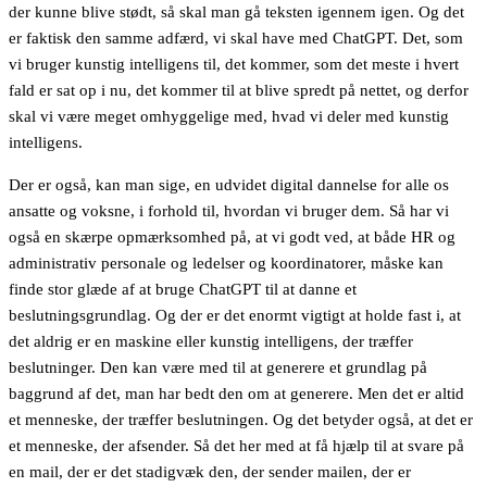
der kunne blive stødt, så skal man gå teksten igennem igen. Og det
er faktisk den samme adfærd, vi skal have med ChatGPT. Det, som
vi bruger kunstig intelligens til, det kommer, som det meste i hvert
fald er sat op i nu, det kommer til at blive spredt på nettet, og derfor
skal vi være meget omhyggelige med, hvad vi deler med kunstig
intelligens.
Der er også, kan man sige, en udvidet digital dannelse for alle os
ansatte og voksne, i forhold til, hvordan vi bruger dem. Så har vi
også en skærpe opmærksomhed på, at vi godt ved, at både HR og
administrativ personale og ledelser og koordinatorer, måske kan
finde stor glæde af at bruge ChatGPT til at danne et
beslutningsgrundlag. Og der er det enormt vigtigt at holde fast i, at
det aldrig er en maskine eller kunstig intelligens, der træffer
beslutninger. Den kan være med til at generere et grundlag på
baggrund af det, man har bedt den om at generere. Men det er altid
et menneske, der træffer beslutningen. Og det betyder også, at det er
et menneske, der afsender. Så det her med at få hjælp til at svare på
en mail, der er det stadigvæk den, der sender mailen, der er