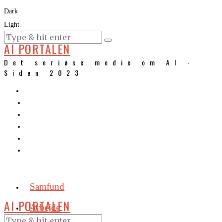
Dark
Light
KURSER
AI PORTALEN
Det seriøse medie om AI -
Siden 2023
Samfund
AI PORTALEN
Arbejde