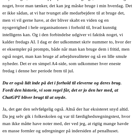
noget, hvor man tænker, det kan jeg måske bruge i min hverdag. Det
er ikke sådan, at vi har tvunget alle medarbejdere til at bruge det,
men vi vil gerne have, at der bliver skabt en viden og en
nysgerrighed i hele organisationen i forhold til, hvad kunstig
intelligens kan. Og i den forbindelse udgiver vi faktisk noget, vi
kalder fredags AI. I dag er der udkommet skriv nummer to, hvor der
er eksempler på prompts, både når man kan bruge dem i fritid, men
også noget, man kan bruge af arbejdsrealiteter og så en lille smule
nyheder. Det er en simpel A4-side, som udkommer hver eneste
fredag i denne her periode frem til jul.
Du er også lidt inde på det i forhold til eleverne og deres brug.
Fordi den historie, vi som regel får, det er jo den her med, at
ChatGPT bliver brugt til at snyde.
Ja, det gør den selvfølgelig også. Altså der har eksisteret snyd altid.
Da jeg selv gik i folkeskolen og var til færdighedsregningstest, hvor
man ikke måtte have noter med, der ved jeg, at rigtig mange havde
en masse formler og udregninger på indersiden af penalhuset.