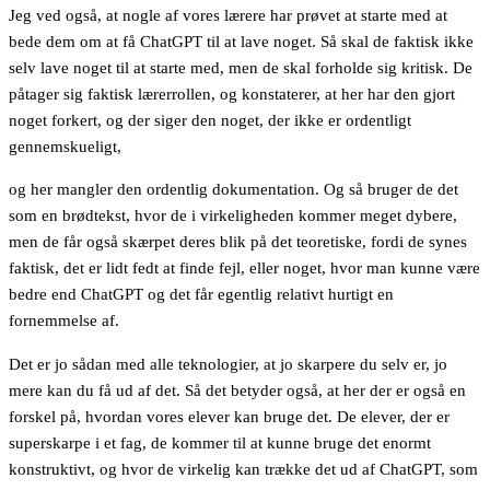
Jeg ved også, at nogle af vores lærere har prøvet at starte med at
bede dem om at få ChatGPT til at lave noget. Så skal de faktisk ikke
selv lave noget til at starte med, men de skal forholde sig kritisk. De
påtager sig faktisk lærerrollen, og konstaterer, at her har den gjort
noget forkert, og der siger den noget, der ikke er ordentligt
gennemskueligt,
og her mangler den ordentlig dokumentation. Og så bruger de det
som en brødtekst, hvor de i virkeligheden kommer meget dybere,
men de får også skærpet deres blik på det teoretiske, fordi de synes
faktisk, det er lidt fedt at finde fejl, eller noget, hvor man kunne være
bedre end ChatGPT og det får egentlig relativt hurtigt en
fornemmelse af.
Det er jo sådan med alle teknologier, at jo skarpere du selv er, jo
mere kan du få ud af det. Så det betyder også, at her der er også en
forskel på, hvordan vores elever kan bruge det. De elever, der er
superskarpe i et fag, de kommer til at kunne bruge det enormt
konstruktivt, og hvor de virkelig kan trække det ud af ChatGPT, som