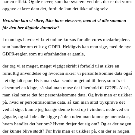
har en effekt. Og de elever, som har sværere ved det, der er det vores
opgave at lære dem det, fordi de kan det ikke af sig selv.
Hvordan kan vi sikre, ikke bare eleverne, men at vi alle sammen
får den her digitale dannelse?
I mandags havde vi fx et online-kursus for alle vores medarbejdere,
som handler om etik og GDPR. Heldigvis kan man sige, med de nye
GDPR-regler, som nu efterhånden er gamle,
der tog vi et meget, meget vigtigt skridt i forhold til at sikre en
fornuftig anvendelse og hvordan sikrer vi personfølsomme data også
i et digitalt spor. Hvis man skal sende noget ud til flere, som fx et
eksempel en klage, så skal man rense det i henhold til GDPR. Altså,
man skal rense det for personfølsomme data. Og hvis man er usikker
på, hvad er personfølsomme data, så kan man altid trykprøve det
ved at sige, kunne jeg hænge denne tekst op i vinduet, nede ved en
gågade, og så lade alle kigge på den uden man kunne gennemskue,
hvem handler det her om? Hvem drejer det sig om? Og er der nogen,
der kunne blive stødt? For hvis man er usikker på, om der er nogen,