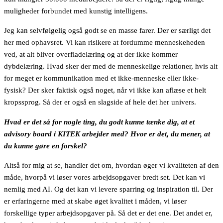
muligheder forbundet med kunstig intelligens.
Jeg kan selvfølgelig også godt se en masse farer. Der er særligt det
her med ophavsret. Vi kan risikere at fordumme menneskeheden
ved, at alt bliver overfladelæring og at der ikke kommer
dybdelæring. Hvad sker der med de menneskelige relationer, hvis alt
for meget er kommunikation med et ikke-menneske eller ikke-
fysisk? Der sker faktisk også noget, når vi ikke kan aflæse et helt
kropssprog. Så der er også en slagside af hele det her univers.
Hvad er det så for nogle ting, du godt kunne tænke dig, at et
advisory board i KITEK arbejder med? Hvor er det, du mener, at
du kunne gøre en forskel?
Altså for mig at se, handler det om, hvordan øger vi kvaliteten af den
måde, hvorpå vi løser vores arbejdsopgaver bredt set. Det kan vi
nemlig med AI. Og det kan vi levere sparring og inspiration til. Der
er erfaringerne med at skabe øget kvalitet i måden, vi løser
forskellige typer arbejdsopgaver på. Så det er det ene. Det andet er,