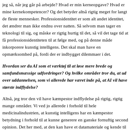
jeg så, når jeg går på arbejde? Hvad er min kerneopgave? Hvad er
mine kernekompetencer? Og det betyder altså rigtig meget for langt
de fleste mennesker. Professionsidentitet er som alt andet identitet,
det ændrer man ikke endnu over natten. Så selvom man tager en
teknologi til sig, og måske er rigtig hurtig til det, så vil det tage tid at
få professionsidentiteten til at følge med, og på denne måde
inkorporere kunstig intelligens. Det skal man have en
opmærksomhed på, fordi der er indbygget dilemmaer i det.
Hvordan ser du AI som et værktøj til at løse mere brede og
samfundsmæssige udfordringer? Og hvilke områder tror du, at ud
over uddannelsen, som vi allerede har været inde på, at AI vil have
største indflydelse?
Altså, jeg tror den vil have kæmpestor indflydelse på rigtig, rigtig
mange områder. Vi ved jo allerede i forhold til hele
medicinalindustrien, at kunstig intelligens har en kæmpestor
betydning i forhold til at kunne generere en ganske fornuftig second
opinion. Det her med, at den kan have et datamateriale og kende til