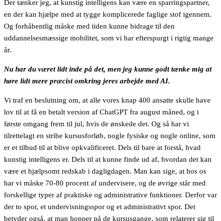
Der tænker jeg, at kunstig intelligens kan være en sparringspartner,
en der kan hjælpe med at tygge komplicerede faglige stof igennem.
Og forhåbentlig måske med tiden kunne bidrage til den
uddannelsesmæssige mobilitet, som vi har efterspurgt i rigtig mange
år.
Nu har du været lidt inde på det, men jeg kunne godt tænke mig at
høre lidt mere præcist omkring jeres arbejde med AI.
Vi traf en beslutning om, at alle vores knap 400 ansatte skulle have
lov til at få en betalt version af ChatGPT fra august måned, og i
første omgang frem til jul, hvis de ønskede det. Og så har vi
tilrettelagt en stribe kursusforløb, nogle fysiske og nogle online, som
er et tilbud til at blive opkvalificeret. Dels til bare at forstå, hvad
kunstig intelligens er. Dels til at kunne finde ud af, hvordan det kan
være et hjælpsomt redskab i dagligdagen. Man kan sige, at hos os
har vi måske 70-80 procent af undervisere, og de øvrige står med
forskellige typer af praktiske og administrative funktioner. Derfor var
der to spor, et undervisningsspor og et administrativt spor. Det
betyder også, at man hopper på de kursusgange, som relaterer sig til