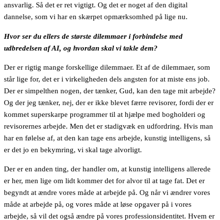
ansvarlig. Så det er ret vigtigt. Og det er noget af den digital
dannelse, som vi har en skærpet opmærksomhed på lige nu.
Hvor ser du ellers de største dilemmaer i forbindelse med
udbredelsen af AI, og hvordan skal vi takle dem?
Der er rigtig mange forskellige dilemmaer. Et af de dilemmaer, som
står lige for, det er i virkeligheden dels angsten for at miste ens job.
Der er simpelthen nogen, der tænker, Gud, kan den tage mit arbejde?
Og der jeg tænker, nej, der er ikke blevet færre revisorer, fordi der er
kommet superskarpe programmer til at hjælpe med bogholderi og
revisorernes arbejde. Men det er stadigvæk en udfordring. Hvis man
har en følelse af, at den kan tage ens arbejde, kunstig intelligens, så
er det jo en bekymring, vi skal tage alvorligt.
Der er en anden ting, der handler om, at kunstig intelligens allerede
er her, men lige om lidt kommer det for alvor til at tage fat. Det er
begyndt at ændre vores måde at arbejde på. Og når vi ændrer vores
måde at arbejde på, og vores måde at løse opgaver på i vores
arbejde, så vil det også ændre på vores professionsidentitet. Hvem er