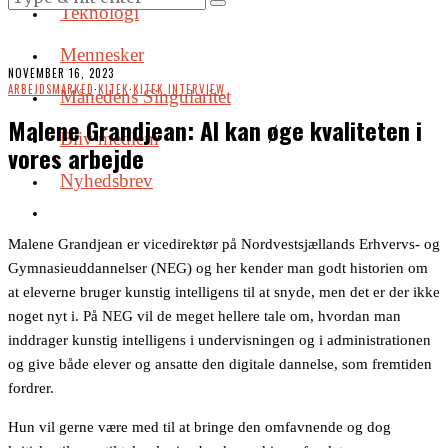
Teknologi
Mennesker
NOVEMBER 16, 2023
ARBEJDSMARKED
·
KITEK
·
KITEK INTERVIEW
Månedens Singularitet
Malene Grandjean: AI kan øge kvaliteten i
Bliv medlem
vores arbejde
Nyhedsbrev
Malene Grandjean er vicedirektør på Nordvestsjællands Erhvervs- og
Gymnasieuddannelser (NEG) og her kender man godt historien om
at eleverne bruger kunstig intelligens til at snyde, men det er der ikke
noget nyt i. På NEG vil de meget hellere tale om, hvordan man
inddrager kunstig intelligens i undervisningen og i administrationen
og give både elever og ansatte den digitale dannelse, som fremtiden
fordrer.
Hun vil gerne være med til at bringe den omfavnende og dog