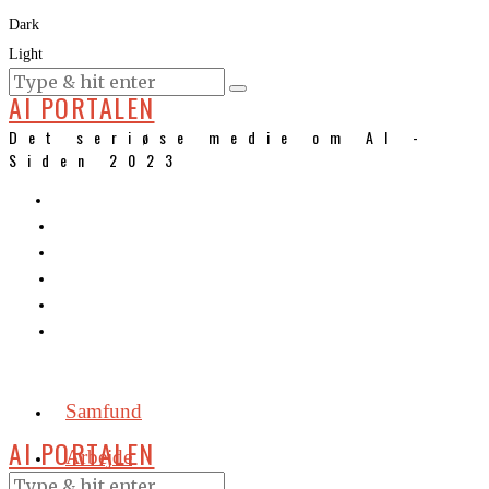
Dark
Light
KURSER
AI PORTALEN
Det seriøse medie om AI -
Siden 2023
Samfund
AI PORTALEN
Arbejde