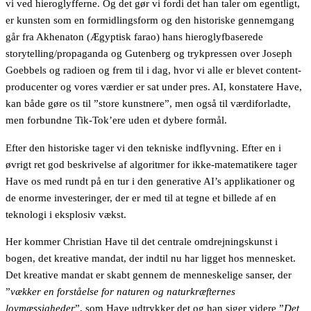
vi ved hieroglyfferne. Og det gør vi fordi det han taler om egentligt,
er kunsten som en formidlingsform og den historiske gennemgang
går fra Akhenaton (Ægyptisk farao) hans hieroglyfbaserede
storytelling/propaganda og Gutenberg og trykpressen over Joseph
Goebbels og radioen og frem til i dag, hvor vi alle er blevet content-
producenter og vores værdier er sat under pres. AI, konstatere Have,
kan både gøre os til ”store kunstnere”, men også til værdiforladte,
men forbundne Tik-Tok’ere uden et dybere formål.
Efter den historiske tager vi den tekniske indflyvning. Efter en i
øvrigt ret god beskrivelse af algoritmer for ikke-matematikere tager
Have os med rundt på en tur i den generative AI’s applikationer og
de enorme investeringer, der er med til at tegne et billede af en
teknologi i eksplosiv vækst.
Her kommer Christian Have til det centrale omdrejningskunst i
bogen, det kreative mandat, der indtil nu har ligget hos mennesket.
Det kreative mandat er skabt gennem de menneskelige sanser, der
”
vækker en forståelse for naturen og naturkræfternes
lovmæssigheder
”, som Have udtrykker det og han siger videre ”
Det