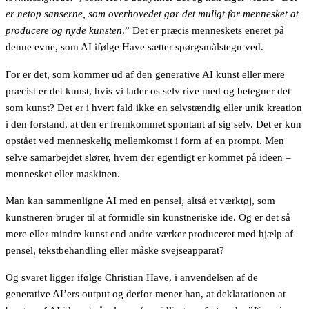
er netop sanserne, som overhovedet gør det muligt for mennesket at
producere og nyde kunsten
.” Det er præcis menneskets eneret på
denne evne, som AI ifølge Have sætter spørgsmålstegn ved.
For er det, som kommer ud af den generative AI kunst eller mere
præcist er det kunst, hvis vi lader os selv rive med og betegner det
som kunst? Det er i hvert fald ikke en selvstændig eller unik kreation
i den forstand, at den er fremkommet spontant af sig selv. Det er kun
opstået ved menneskelig mellemkomst i form af en prompt. Men
selve samarbejdet slører, hvem der egentligt er kommet på ideen –
mennesket eller maskinen.
Man kan sammenligne AI med en pensel, altså et værktøj, som
kunstneren bruger til at formidle sin kunstneriske ide. Og er det så
mere eller mindre kunst end andre værker produceret med hjælp af
pensel, tekstbehandling eller måske svejseapparat?
Og svaret ligger ifølge Christian Have, i anvendelsen af de
generative AI’ers output og derfor mener han, at deklarationen at