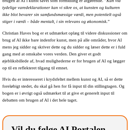
brugen af AI i kunst såvel som formidling er afgørende. ”
Kun via
tydelige varedeklarationer kan vi sikre os, at kunsten og kulturen
ikke blot bevarer sin samfundsmæssige værdi, men potentielt også
stiger i værdi – både mentalt, i sin relevans og økonomisk.
”
Christian Haves bog er et udmærket oplæg til videre diskussioner om
brug af AI ikke bare indenfor kunst, men på alle områder, hvor AI
mens jeg sidder og skriver dette og du sidder og læser dette er i fuld
gang med at omskabe vores verden. Den giver et godt
øjebliksbillede af, hvad mulighederne er for brugen af AI og lægger
op til en reflekteret tilgang til emnet.
Hvis du er interesseret i krydsfeltet mellem kunst og AI, så er dette
foreløbigt stedet, du skal gå hen for få input til din stillingtagen. Og
bogen er i øvrigt også udmærket til at give et generelt input til
debatten om brugen af AI i det hele taget.
Vil du følge AI Portalen