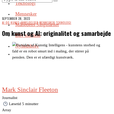
Teknologi
Mennesker
SEPTEMBER 28, 2023
AI OG KUNST
·
ANMELDELSER
·
MENNESKER
·
TEKNOLOGI
Månedens Singularitet
Om kunst og AI: originalitet og samarbejde
Bliv medlem
Nyhedsbrev
Mark Sinclair Fleeton
mark@menneskerogmening.dk
Journalist
Læsetid
5 minutter
Array