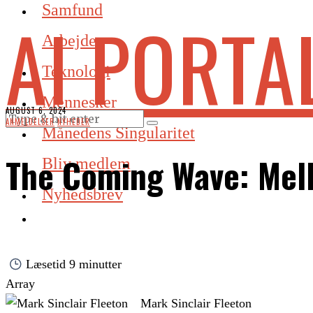
Samfund
AI PORTA
Arbejde
Teknologi
Mennesker
AUGUST 6, 2024
ANMELDELSER
·
NYHEDER
Månedens Singularitet
The Coming Wave: Mell
Bliv medlem
Nyhedsbrev
Læsetid
9 minutter
Array
Mark Sinclair Fleeton