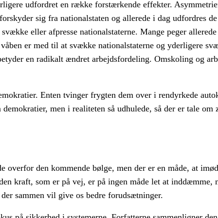
erligere udfordret en række forstærkende effekter. Asymmetrien
skyder sig fra nationalstaten og allerede i dag udfordres de 
 at svække eller afpresse nationalstaterne. Mange peger allere
våben er med til at svække nationalstaterne og yderligere svæ
etyder en radikalt ændret arbejdsfordeling. Omskoling og arb
emokratier. Enten tvinger frygten dem over i rendyrkede autok
demokratier, men i realiteten så udhulede, så der er tale om
stede overfor den kommende bølge, men der er en måde, at imø
n kraft, som er på vej, er på ingen måde let at inddæmme, 
, der sammen vil give os bedre forudsætninger.
 fokus på sikkerhed i systemerne. Forfatterne sammenligner d