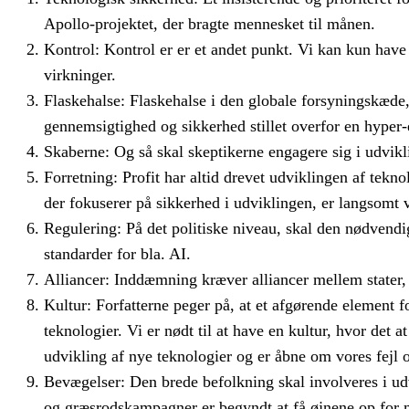
Apollo-projektet, der bragte mennesket til månen.
Kontrol: Kontrol er er et andet punkt. Vi kan kun have 
virkninger.
Flaskehalse: Flaskehalse i den globale forsyningskæde,
gennemsigtighed og sikkerhed stillet overfor en hyper
Skaberne: Og så skal skeptikerne engagere sig i udvikl
Forretning: Profit har altid drevet udviklingen af tek
der fokuserer på sikkerhed i udviklingen, er langsomt 
Regulering: På det politiske niveau, skal den nødvend
standarder for bla. AI.
Alliancer: Inddæmning kræver alliancer mellem stater, 
Kultur: Forfatterne peger på, at et afgørende element 
teknologier. Vi er nødt til at have en kultur, hvor det at
udvikling af nye teknologier og er åbne om vores fejl 
Bevægelser: Den brede befolkning skal involveres i udv
og græsrodskampagner er begyndt at få øjnene op for m