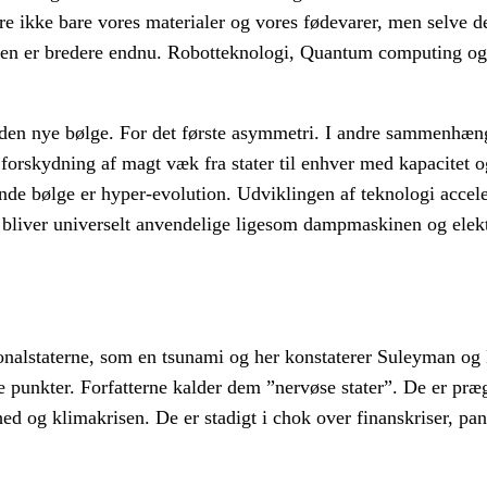
 ikke bare vores materialer og vores fødevarer, men selve d
lgen er bredere endnu. Robotteknologi, Quantum computing o
den nye bølge. For det første asymmetri. I andre sammenhæng
 forskydning af magt væk fra stater til enhver med kapacitet o
de bølge er hyper-evolution. Udviklingen af teknologi accele
bliver universelt anvendelige ligesom dampmaskinen og elekt
alstaterne, som en tsunami og her konstaterer Suleyman og B
ke punkter. Forfatterne kalder dem ”nervøse stater”. De er pr
ighed og klimakrisen. De er stadigt i chok over finanskriser, p