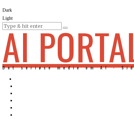
Dark
Light
AI PORTA
KURSER
Det seriøse medie om AI - Si