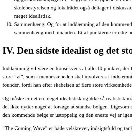
skolebestyrelsen og lokalrådet også deltager i diskuss
meget idealistisk.
Sammenhæng: Og for at inddæmning af den kommende bøl
sammenhæng med hinanden. Et af punkterne er ikke no
IV. Den sidste idealist og det st
Inddæmning vil være en konsekvens af alle 10 punkter, der f
store ”vi”, som i menneskeheden skal involveres i inddæmn
founder, fordi han efter skabelsen af flere store virksomhede
Og måske er det en meget idealistisk og ikke så realistisk m
det ikke nytter noget at forsøge at standse bølgen. Ligesom d
den kommende bølge er ustoppelig og den eneste vej er ig
”The Coming Wave” er både velskrevet, indsigtsfuld og tank