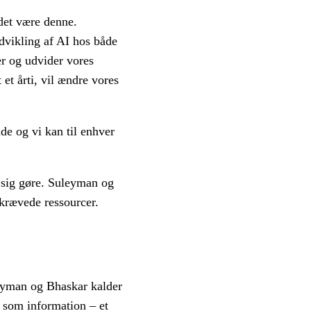
 det være denne.
vikling af AI hos både
r og udvider vores
et årti, vil ændre vores
e og vi kan til enhver
e sig gøre. Suleyman og
 krævede ressourcer.
leyman og Bhaskar kalder
A som information – et