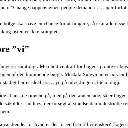
ionen. ”Change happens when people demand it.”, siger forfatt
ge skal have en chance for at fungere, så skal alle disse t
k og listen er ikke komplet.
ore ”vi”
ungerer samtidigt. Men helt centralt for bogens pointe er bev
ingen af den kommende bølge. Mustafa Suleyman er nok en li
r stadigt har et idealistisk syn på udviklingen af teknologi.
åde at anskue tingene på, men på den anden side, så er bogen 
e såkaldte Luddites, der forsøgt at standse den industrielle re
ennem.
evækkende, for hvad er det for en fremtid vi ønsker? Bogen 