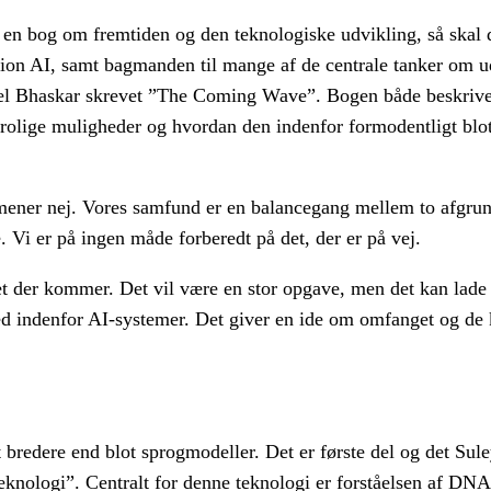
er en bog om fremtiden og den teknologiske udvikling, så skal
n AI, samt bagmanden til mange af de centrale tanker om ud
el Bhaskar skrevet ”The Coming Wave”. Bogen både beskrive
rolige muligheder og hvordan den indenfor formodentligt blot 
mener nej. Vores samfund er en balancegang mellem to afgrund
e. Vi er på ingen måde forberedt på det, der er på vej.
det der kommer. Det vil være en stor opgave, men det kan lad
ed indenfor AI-systemer. Det giver en ide om omfanget og de
gt bredere end blot sprogmodeller. Det er første del og det Su
 teknologi”. Centralt for denne teknologi er forståelsen af DN