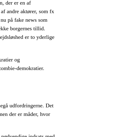
, der er en af
af andre aktører, som fx
de nu på fake news som
kke borgernes tillid.
ejdsløshed er to yderlige
ratier og
 zombie-demokratier.
degå udfordringerne. Det
men der er måder, hvor
en nødvendige indsats med