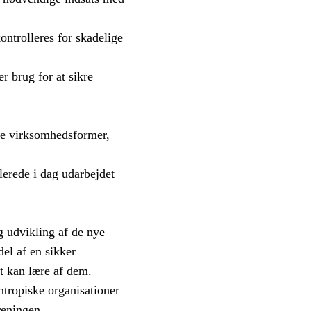
ontrolleres for skadelige
r brug for at sikre
Nye virksomhedsformer,
erede i dag udarbejdet
g udvikling af de nye
del af en sikker
et kan lære af dem.
ntropiske organisationer
reningen,