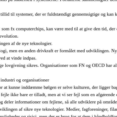
tillid til systemer, der er fuldstændigt gennemsigtige og kan k
 som fx computerchips, kan være med til at give den tid, der e
-evolution.
ingen af de nye teknologier.
nologi, men en anden drivkraft er formålet med udviklingen. 
ved at vinde indpas.
ige lovgivning sikres. Organisationer som FN og OECD har all
industri og organisationer
for at kunne inddæmme bølgen er selve kulturen, der ligger ba
 fejle ikke bare er tilladt, men at vi ser fejl som en afgørende 
og deler informationer om fejlene, så alle udviklere på områd
iklingen af sikre nye teknologier. Medier, fagforeninger, fila
uligheder og risici, men der er brug for at dem i håndboldfo