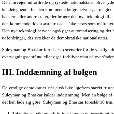
De i forvejen udfordrede og rystede nationalstater bliver yd
kendetegnende for den kommende bølge betyder, at magten for
hackere eller andre stater, der bruger den nye teknologi til
den kommende tids største trussel. Fake news som målrettet 
Den nye teknologi betyder også øget automatisering og det b
udfordringer, der svækker de demokratiske nationalstater.
Suleyman og Bhaskar forudser to scenarier for de vestlige d
overvågningssamfund eller også forbliver man på overfladen 
III. Inddæmning af bølgen
De vestlige demokratier står altså ikke ligefrem stærkt ru
Suleyman og Bhaskar kalder inddæmning. Men en bølge af de
det kan lade sig gøre. Suleyman og Bhaskar foreslår 10 trin
Teknologisk sikkerhed: Et insisterende og prioriteret