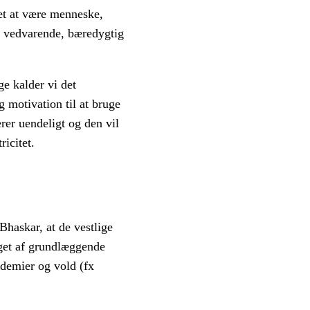
et at være menneske,
g vedvarende, bæredygtig
e kalder vi det
g motivation til at bruge
rer uendeligt og den vil
ricitet.
haskar, at de vestlige
æget af grundlæggende
andemier og vold (fx